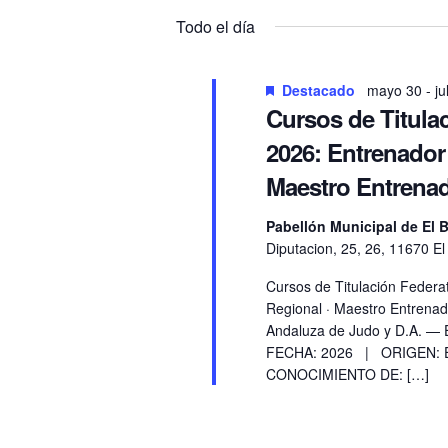
para
la
Todo el día
la
fecha.
palabra
clave.
Destacado
mayo 30
-
ju
Cursos de Titula
2026: Entrenador
Maestro Entrenad
Pabellón Municipal de El 
Diputacion, 25, 26, 11670 E
Cursos de Titulación Federa
Regional · Maestro Entrena
Andaluza de Judo y D.A. — 
FECHA: 2026 | ORIGEN: Es
CONOCIMIENTO DE: […]