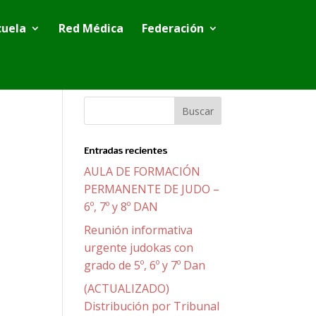
cuela
Red Médica
Federación
Entradas recientes
AULA DE FORMACIÓN
PERMANENTE DE JUDO –
6º, 7º y 8º DAN
Reunión informativa
urgente judokas con
grado de 5º, 6º y 7º Dan
(ACTUALIZADO)
Distribución por Tribunal