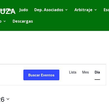
oticias
Judo
Dep. Asociados
Arbitraje
Es
o
Descargas
Navegación
de
Lista
Mes
Día
vistas
Buscar Eventos
de
Evento
26