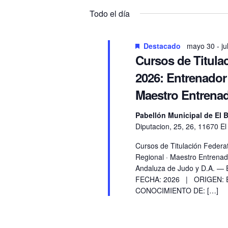
para
la
Todo el día
la
fecha.
palabra
clave.
Destacado
mayo 30
-
ju
Cursos de Titula
2026: Entrenador
Maestro Entrenad
Pabellón Municipal de El 
Diputacion, 25, 26, 11670 E
Cursos de Titulación Federa
Regional · Maestro Entrena
Andaluza de Judo y D.A. — 
FECHA: 2026 | ORIGEN: Es
CONOCIMIENTO DE: […]