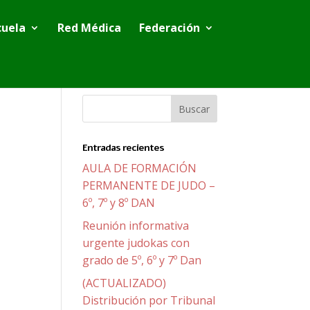
cuela
Red Médica
Federación
Entradas recientes
AULA DE FORMACIÓN
PERMANENTE DE JUDO –
6º, 7º y 8º DAN
Reunión informativa
urgente judokas con
grado de 5º, 6º y 7º Dan
(ACTUALIZADO)
Distribución por Tribunal