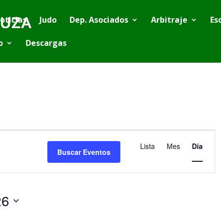
oticias
Judo
Dep. Asociados
Arbitraje
Es
o
Descargas
Navegación
de
Lista
Mes
Día
vistas
Buscar Eventos
de
Evento
26