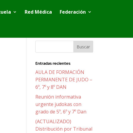
cuela
Red Médica
Federación
Entradas recientes
AULA DE FORMACIÓN
PERMANENTE DE JUDO –
6º, 7º y 8º DAN
Reunión informativa
urgente judokas con
grado de 5º, 6º y 7º Dan
(ACTUALIZADO)
Distribución por Tribunal