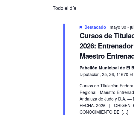
para
la
Todo el día
la
fecha.
palabra
clave.
Destacado
mayo 30
-
ju
Cursos de Titula
2026: Entrenador
Maestro Entrenad
Pabellón Municipal de El 
Diputacion, 25, 26, 11670 E
Cursos de Titulación Federa
Regional · Maestro Entrena
Andaluza de Judo y D.A. — 
FECHA: 2026 | ORIGEN: Es
CONOCIMIENTO DE: […]