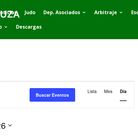
oticias
Judo
Dep. Asociados
Arbitraje
Es
o
Descargas
Navegación
de
Lista
Mes
Día
vistas
Buscar Eventos
de
Evento
26