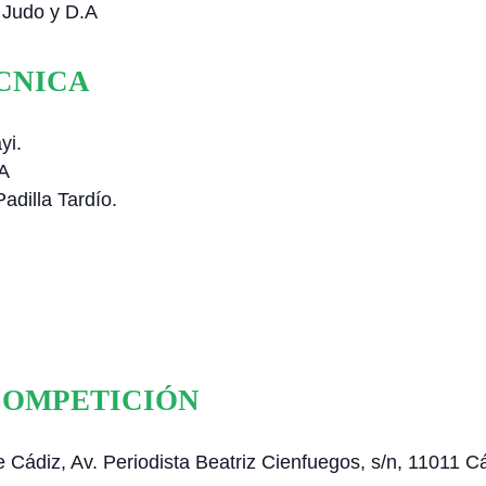
 Judo y D.A
ÉCNICA
yi.
NA
adilla Tardío.
 COMPETICIÓN
Cádiz, Av. Periodista Beatriz Cienfuegos, s/n, 11011 C