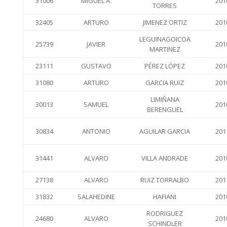
31006
MIGUEL A.
201
TORRES
32405
ARTURO
JIMENEZ ORTIZ
201
LEGUINAGOICOA
25739
JAVIER
201
MARTINEZ
23111
GUSTAVO
PÉREZ LÓPEZ
201
31080
ARTURO
GARCIA RUIZ
201
LIMIÑANA
30013
SAMUEL
201
BERENGUEL
30834
ANTONIO
AGUILAR GARCIA
201
31441
ALVARO
VILLA ANDRADE
201
27138
ALVARO
RUIZ TORRALBO
201
31832
SALAHEDINE
HAFIANI
201
RODRIGUEZ
24680
ALVARO
201
SCHINDLER