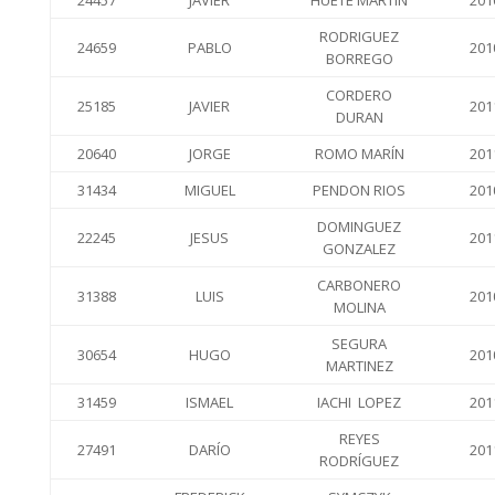
24457
JAVIER
HUETE MARTIN
201
RODRIGUEZ
24659
PABLO
201
BORREGO
CORDERO
25185
JAVIER
201
DURAN
20640
JORGE
ROMO MARÍN
201
31434
MIGUEL
PENDON RIOS
201
DOMINGUEZ
22245
JESUS
201
GONZALEZ
CARBONERO
31388
LUIS
201
MOLINA
SEGURA
30654
HUGO
201
MARTINEZ
31459
ISMAEL
IACHI LOPEZ
201
REYES
27491
DARÍO
201
RODRÍGUEZ