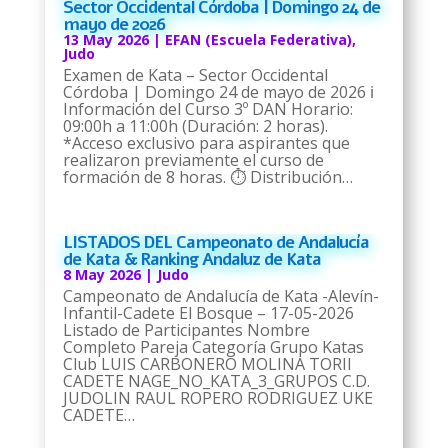
Sector Occidental Córdoba | Domingo 24 de
mayo de 2026
13 May 2026
|
EFAN (Escuela Federativa)
,
Judo
Examen de Kata – Sector Occidental
Córdoba | Domingo 24 de mayo de 2026 ℹ️
Información del Curso 3º DAN Horario:
09:00h a 11:00h (Duración: 2 horas).
*Acceso exclusivo para aspirantes que
realizaron previamente el curso de
formación de 8 horas. ⏱️ Distribución…
LISTADOS DEL Campeonato de Andalucía
de Kata & Ranking Andaluz de Kata
8 May 2026
|
Judo
Campeonato de Andalucía de Kata -Alevín-
Infantil-Cadete El Bosque – 17-05-2026
Listado de Participantes Nombre
Completo Pareja Categoría Grupo Katas
Club LUIS CARBONERO MOLINA TORII
CADETE NAGE_NO_KATA_3_GRUPOS C.D.
JUDOLIN RAUL ROPERO RODRIGUEZ UKE
CADETE…