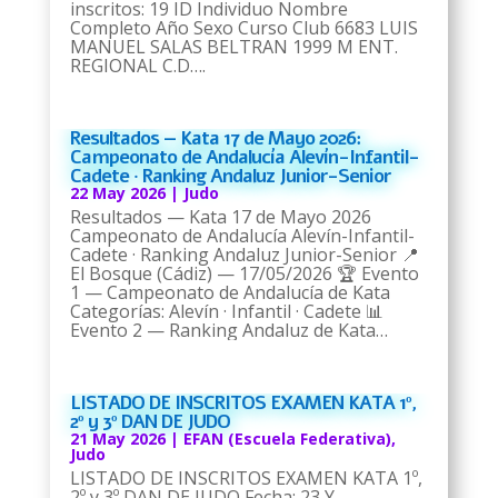
inscritos: 19 ID Individuo Nombre
Completo Año Sexo Curso Club 6683 LUIS
MANUEL SALAS BELTRAN 1999 M ENT.
REGIONAL C.D….
Resultados — Kata 17 de Mayo 2026:
Campeonato de Andalucía Alevín-Infantil-
Cadete · Ranking Andaluz Junior-Senior
22 May 2026
|
Judo
Resultados — Kata 17 de Mayo 2026
Campeonato de Andalucía Alevín-Infantil-
Cadete · Ranking Andaluz Junior-Senior 📍
El Bosque (Cádiz) — 17/05/2026 🏆 Evento
1 — Campeonato de Andalucía de Kata
Categorías: Alevín · Infantil · Cadete 📊
Evento 2 — Ranking Andaluz de Kata…
LISTADO DE INSCRITOS EXAMEN KATA 1º,
2º y 3º DAN DE JUDO
21 May 2026
|
EFAN (Escuela Federativa)
,
Judo
LISTADO DE INSCRITOS EXAMEN KATA 1º,
2º y 3º DAN DE JUDO Fecha: 23 Y