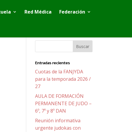
cuela
Red Médica
Federación
Entradas recientes
Cuotas de la FANJYDA
para la temporada 2026 /
27
AULA DE FORMACIÓN
PERMANENTE DE JUDO –
6º, 7º y 8º DAN
Reunión informativa
urgente judokas con