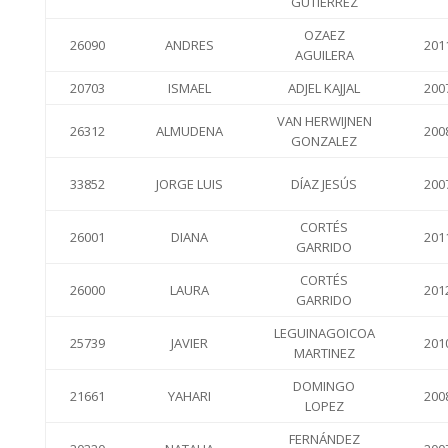
GUTIERREZ
OZAEZ
26090
ANDRES
201
AGUILERA
20703
ISMAEL
ADJEL KAJJAL
200
VAN HERWIJNEN
26312
ALMUDENA
200
GONZALEZ
33852
JORGE LUIS
DÍAZ JESÚS
200
CORTÉS
26001
DIANA
201
GARRIDO
CORTÉS
26000
LAURA
201
GARRIDO
LEGUINAGOICOA
25739
JAVIER
201
MARTINEZ
DOMINGO
21661
YAHARI
200
LOPEZ
FERNÁNDEZ