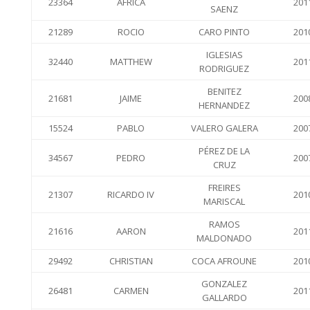
23364
AFRICA
201
SAENZ
21289
ROCIO
CARO PINTO
201
IGLESIAS
32440
MATTHEW
201
RODRIGUEZ
BENITEZ
21681
JAIME
200
HERNANDEZ
15524
PABLO
VALERO GALERA
200
PÉREZ DE LA
34567
PEDRO
200
CRUZ
FREIRES
21307
RICARDO IV
201
MARISCAL
RAMOS
21616
AARON
201
MALDONADO
29492
CHRISTIAN
COCA AFROUNE
201
GONZALEZ
26481
CARMEN
201
GALLARDO