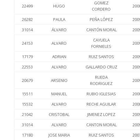
GOMEZ
22499
HUGO
200
CORDERO
26282
PAULA
PEÑA LÓPEZ
200
31014
ÁLVARO
CANTÓN MORAL
200
CAYUELA
24153
ALVARO
200
FORNIELES
17179
ADRIAN
RUIZ SANTOS
200
22553
ALVARO
GALLARDO CRUZ
200
RUEDA
20679
ARSENIO
200
RODRIGUEZ
15511
MANUEL
RUBIO IGLESIAS
200
15532
ALVARO
RECHE AGUILAR
200
21042
CRISTOBAL
JIMENEZ LOPEZ
200
31014
ALVARO
CANTON MORAL
200
17180
JOSE MARIA
RUIZ SANTOS
200