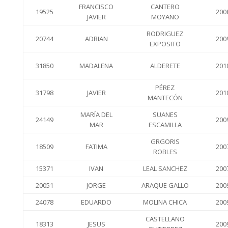
FRANCISCO
CANTERO
19525
200
JAVIER
MOYANO
RODRIGUEZ
20744
ADRIAN
200
EXPOSITO
31850
MADALENA
ALDERETE
201
PÉREZ
31798
JAVIER
201
MANTECÓN
MARÍA DEL
SUANES
24149
200
MAR
ESCAMILLA
GRGORIS
18509
FATIMA
200
ROBLES
15371
IVAN
LEAL SANCHEZ
200
20051
JORGE
ARAQUE GALLO
200
24078
EDUARDO
MOLINA CHICA
200
CASTELLANO
18313
JESUS
200