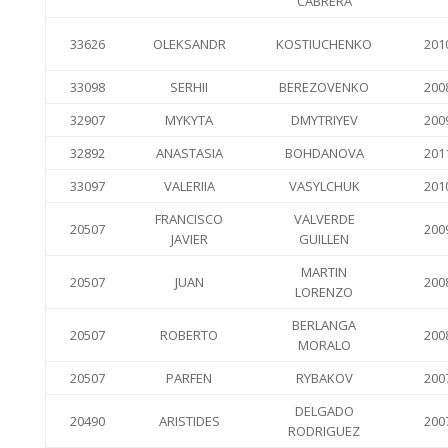
CABRERA
33626
OLEKSANDR
KOSTIUCHENKO
201
33098
SERHII
BEREZOVENKO
200
32907
MYKYTA
DMYTRIYEV
200
32892
ANASTASIA
BOHDANOVA
201
33097
VALERIIA
VASYLCHUK
201
FRANCISCO
VALVERDE
20507
200
JAVIER
GUILLEN
MARTIN
20507
JUAN
200
LORENZO
BERLANGA
20507
ROBERTO
200
MORALO
20507
PARFEN
RYBAKOV
200
DELGADO
20490
ARISTIDES
200
RODRIGUEZ