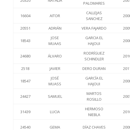
20320
NATALIA
200
PALOMARES
CALLEJAS
16604
AITOR
200
SANCHEZ
20551
ADRIÁN
VERA FAJARDO
200
JOSE
GARCIA EL
18543
200
MUAAS
HAJOUI
RODRÍGUEZ
24680
ÁLVARO
201
SCHINDLER
2518
JAVIER
DERO DURAN
201
JOSÉ
GARCÍA EL
18547
200
MUASS
HAJOUI
MARTOS
24427
SAMUEL
200
ROSILLO
HERMOSO
31439
LUCIA
201
NIEBLA
24540
GEMA
DÍAZ CHAVES
200