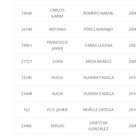
CARLOS
19549
ROMERO NAKHIL
200
KARIM
26190
ANTONIO
PÉREZ NARANJO
200
FRANCISCO
19951
CAÑAS LUCENA
200
JAVIER
27727
SOFÍA
ARIZA MUÑOZ
200
12345
HUGO
OLIVERA PADILLA
201
23448
ALICIA
OLIVERA PADILLA
201
122
FCO. JAVIER
MUÑOZ ORTEGA
201
GINESTAR
23465
SERGIO
200
GONZÁLEZ