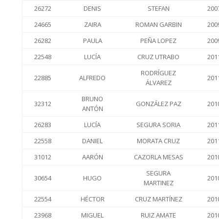
26272
DENIS
STEFAN
200
24665
ZAIRA
ROMAN GARBIN
200
26282
PAULA
PEÑA LOPEZ
200
22548
LUCÍA
CRUZ UTRABO
201
RODRÍGUEZ
22885
ALFREDO
201
ÁLVAREZ
BRUNO
32312
GONZÁLEZ PAZ
201
ANTÓN
26283
LUCÍA
SEGURA SORIA
201
22558
DANIEL
MORATA CRUZ
201
31012
AARÓN
CAZORLA MESAS
201
SEGURA
30654
HUGO
201
MARTINEZ
22554
HÉCTOR
CRUZ MARTÍNEZ
201
23968
MIGUEL
RUIZ AMATE
201