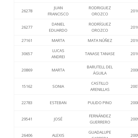
JUAN
RODRIGUEZ
26278
201
FRANCISCO
OROZCO
DANIEL
RODRÍGUEZ
26277
201
EDUARDO
OROZCO
27161
MARTA
MATA NÚÑEZ
201
LUCAS
30657
TANASE TANASE
201
ANDREI
BARUTELL DEL
20869
MARTA
200
ÁGUILA
CASTILLO
15162
SONIA
200
ARENILLAS
22783
ESTEBAN
PULIDO PINO
200
FERNÁNDEZ
29541
JOSÉ
200
GUERRERO
GUADALUPE
26406
ALEXIS
200