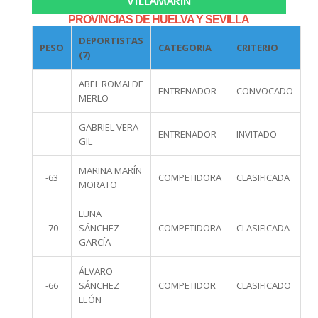
VILLAMARÍN
PROVINCIAS DE HUELVA Y SEVILLA
DEPORTISTAS
PESO
CATEGORIA
CRITERIO
(7)
ABEL ROMALDE
ENTRENADOR
CONVOCADO
MERLO
GABRIEL VERA
ENTRENADOR
INVITADO
GIL
MARINA MARÍN
-63
COMPETIDORA
CLASIFICADA
MORATO
LUNA
-70
SÁNCHEZ
COMPETIDORA
CLASIFICADA
GARCÍA
ÁLVARO
-66
SÁNCHEZ
COMPETIDOR
CLASIFICADO
LEÓN