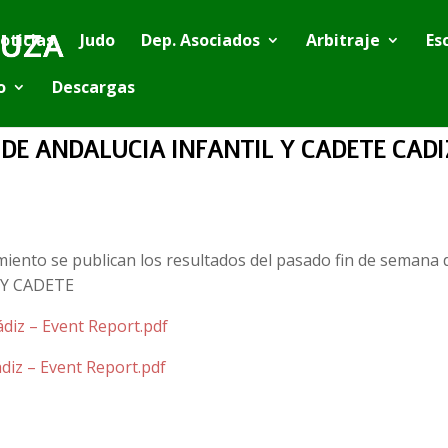
oticias
Judo
Dep. Asociados
Arbitraje
Es
o
Descargas
E ANDALUCIA INFANTIL Y CADETE CADIZ
iento se publican los resultados del pasado fin de semana d
Y CADETE
́diz – Event Report.pdf
diz – Event Report.pdf