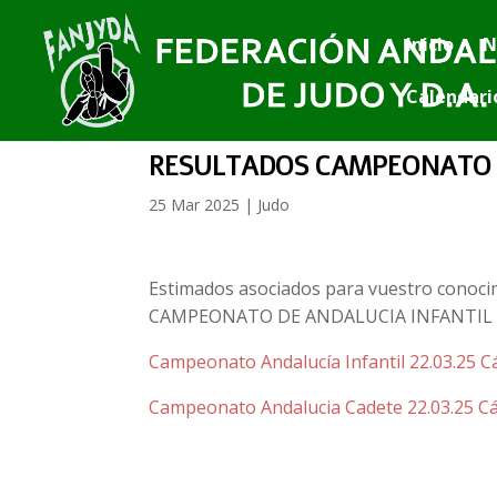
Inicio
N
Calendari
RESULTADOS CAMPEONATO D
25 Mar 2025
|
Judo
Estimados asociados para vuestro conocim
CAMPEONATO DE ANDALUCIA INFANTIL 
Campeonato Andalucía Infantil 22.03.25 Ca
Campeonato Andalucia Cadete 22.03.25 Cá