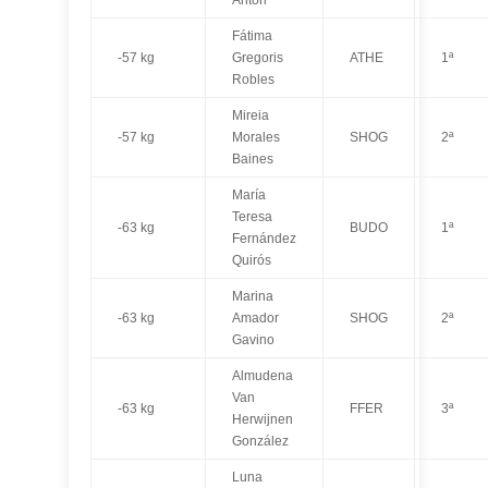
Fátima
-57 kg
Gregoris
ATHE
1ª
Robles
Mireia
-57 kg
Morales
SHOG
2ª
Baines
María
Teresa
-63 kg
BUDO
1ª
Fernández
Quirós
Marina
-63 kg
Amador
SHOG
2ª
Gavino
Almudena
Van
-63 kg
FFER
3ª
Herwijnen
González
Luna