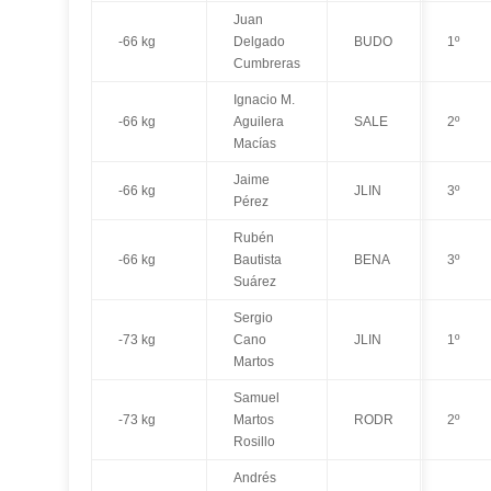
Juan
-66 kg
Delgado
BUDO
1º
Cumbreras
Ignacio M.
-66 kg
Aguilera
SALE
2º
Macías
Jaime
-66 kg
JLIN
3º
Pérez
Rubén
-66 kg
Bautista
BENA
3º
Suárez
Sergio
-73 kg
Cano
JLIN
1º
Martos
Samuel
-73 kg
Martos
RODR
2º
Rosillo
Andrés