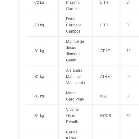
-73 kg
Pizzano
LITH
3º
Cerrillos
Darío
-73 kg
Carrasco
LITH
3º
Campos
Manuel de
Jesús
-81 kg
ATHE
1º
Jiménez
Galán
Alejandro
-81 kg
Martínez
ATHE
2º
Valenzuela
Marco
-81 kg
KIZU
3º
Caro Pinto
Vicente
-81 kg
Giles
RODR
3º
Resnik
Carlos
Karim