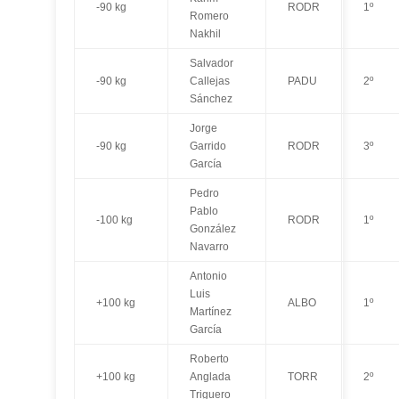
-90 kg
RODR
1º
Romero
Nakhil
Salvador
-90 kg
Callejas
PADU
2º
Sánchez
Jorge
-90 kg
Garrido
RODR
3º
García
Pedro
Pablo
-100 kg
RODR
1º
González
Navarro
Antonio
Luis
+100 kg
ALBO
1º
Martínez
García
Roberto
+100 kg
Anglada
TORR
2º
Triguero