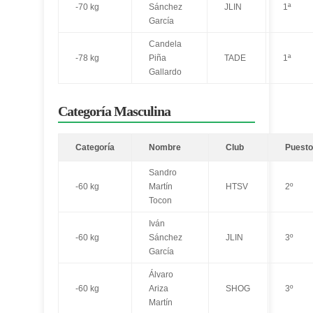
-70 kg
Sánchez
JLIN
1ª
García
Candela
-78 kg
Piña
TADE
1ª
Gallardo
Categoría Masculina
Categoría
Nombre
Club
Puesto
Sandro
-60 kg
Martín
HTSV
2º
Tocon
Iván
-60 kg
Sánchez
JLIN
3º
García
Álvaro
-60 kg
Ariza
SHOG
3º
Martín