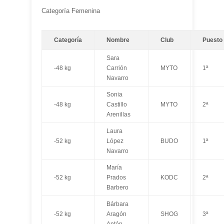
Categoría Femenina
Categoría
Nombre
Club
Puesto
Sara
-48 kg
Carrión
MYTO
1ª
Navarro
Sonia
-48 kg
Castillo
MYTO
2ª
Arenillas
Laura
-52 kg
López
BUDO
1ª
Navarro
María
-52 kg
Prados
KODC
2ª
Barbero
Bárbara
-52 kg
Aragón
SHOG
3ª
Antón