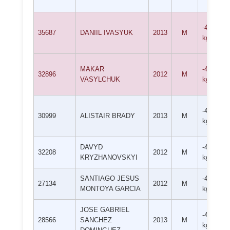
-42
35687
DANIIL IVASYUK
2013
M
kg
MAKAR
-42
32896
2012
M
VASYLCHUK
kg
-42
30999
ALISTAIR BRADY
2013
M
kg
DAVYD
-42
32208
2012
M
KRYZHANOVSKYI
kg
SANTIAGO JESUS
-42
27134
2012
M
MONTOYA GARCIA
kg
JOSE GABRIEL
-46
28566
SANCHEZ
2013
M
kg