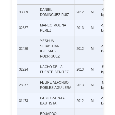
DANIEL
-46
33009
2012
M
DOMINGUEZ RUIZ
kg
MARCO MOLINA
-50
32887
2013
M
PEREZ
kg
YESHUA
SEBASTIAN
-50
32439
2012
M
IGLESIAS
kg
RODRIGUEZ
NACHO DE LA
-50
32224
2013
M
FUENTE BENITEZ
kg
FELIPE ALFONSO
-50
28577
2013
M
ROBLES AGUILERA
kg
PABLO ZAPATA
-50
31473
2012
M
BAUTISTA
kg
EDUARDO