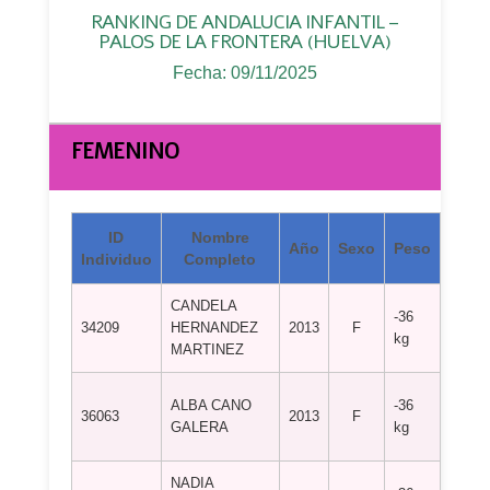
RANKING DE ANDALUCIA INFANTIL –
PALOS DE LA FRONTERA (HUELVA)
Fecha: 09/11/2025
FEMENINO
ID
Nombre
Año
Sexo
Peso
Individuo
Completo
CANDELA
-36
34209
HERNANDEZ
2013
F
C.D. 
kg
MARTINEZ
CLUB
ALBA CANO
-36
36063
2013
F
DEPO
GALERA
kg
ALIA
NADIA
CLUB