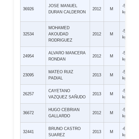
JOSE MANUEL
-55
36926
2012
M
DURAN CALDERON
kg
MOHAMED
-55
32534
AKOUDAD
2012
M
kg
RODRIGUEZ
ALVARO MANCERA
-55
24954
2012
M
RONDAN
kg
MATEO RUIZ
-55
23095
2013
M
PADIAL
kg
CAYETANO
-55
26257
2013
M
VAZQUEZ SAÑUDO
kg
HUGO CEBRIAN
-55
36672
2012
M
GALLARDO
kg
BRUNO CASTRO
-60
32441
2013
M
SUAREZ
kg