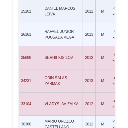
DANIEL MARCOS
-46
25101
2012
M
LEIVA
kg
RAFAEL JUNIOR
-46
26161
2013
M
POUSADA VEGA
kg
-46
35688
SERHII KISILOV
2012
M
kg
ODIN SALAS
-46
34231
2013
M
YARMAK
kg
-46
33104
VLADYSLAV ZAIKA
2012
M
kg
MARIO OROZCO
-46
30380
2012
M
CASTELLANO
kg