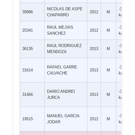
NICOLAS DE ASPE
-38
30996
2012
M
CHAPARRO
kg
RAUL MEJIAS
-38
25341
2012
M
SANCHEZ
kg
RAUL RODRIGUEZ
-38
36135
2013
M
MENDOZA
kg
RAFAEL GARRE
-38
31614
2013
M
CALVACHE
kg
DARIO ANDREI
-38
31466
2013
M
JURCA
kg
MANUEL GARCIA
-38
19515
2012
M
JODAR
kg