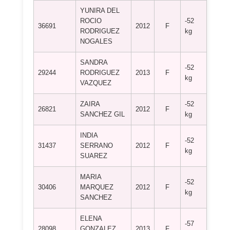
YUNIRA DEL
ROCIO
-52
C.D.
36691
2012
F
RODRIGUEZ
kg
SALA
NOGALES
SANDRA
-52
C.D.
29244
RODRIGUEZ
2013
F
kg
SALA
VAZQUEZ
ZAIRA
-52
C.D.
26821
2012
F
SANCHEZ GIL
kg
SALA
INDIA
ESCU
-52
31437
SERRANO
2012
F
JUDO
kg
SUAREZ
RODR
MARIA
-52
JUDO
30406
MARQUEZ
2012
F
kg
ARCO
SANCHEZ
ELENA
-57
A.C.D
28098
GONZALEZ
2013
F