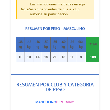
Las inscripciones marcadas en rojo
Nota:
están pendientes de que el club
autorice su participación.
RESUMEN POR PESO – MASCULINO
-38
-42
-46
-50
-55
-60
-66
66+
TOTAL
kg
kg
kg
kg
kg
kg
kg
kg
16
10
14
15
21
13
11
9
109
RESUMEN POR CLUB Y CATEGORÍA
DE PESO
MASCULINO
FEMENINO