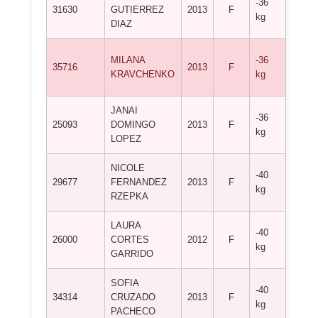
-36
31630
GUTIERREZ
2013
F
DEPO
kg
DIAZ
NAGA
CLUB
MILANA
-36
35716
2013
F
DEPO
KRAVCHENKO
kg
SILA
JANAI
-36
25093
DOMINGO
2013
F
DOJO
kg
LOPEZ
NICOLE
-40
C.D. 
29677
FERNANDEZ
2013
F
kg
FERN
RZEPKA
LAURA
-40
CLUB
26000
CORTES
2012
F
kg
TORR
GARRIDO
SOFIA
CLUB
-40
34314
CRUZADO
2013
F
DEPO
kg
PACHECO
NAGA