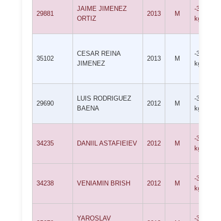
JAIME JIMENEZ
-38
29881
2013
M
ORTIZ
kg
CESAR REINA
-38
35102
2013
M
JIMENEZ
kg
LUIS RODRIGUEZ
-38
29690
2012
M
BAENA
kg
-38
34235
DANIIL ASTAFIEIEV
2012
M
kg
-38
34238
VENIAMIN BRISH
2012
M
kg
YAROSLAV
-38