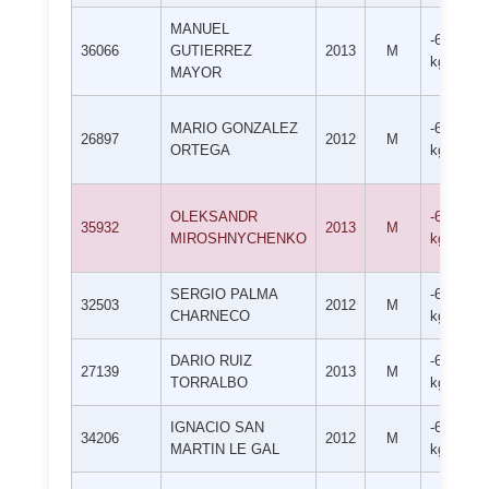
MANUEL
-60
36066
GUTIERREZ
2013
M
kg
MAYOR
MARIO GONZALEZ
-60
26897
2012
M
ORTEGA
kg
OLEKSANDR
-60
35932
2013
M
MIROSHNYCHENKO
kg
SERGIO PALMA
-60
32503
2012
M
CHARNECO
kg
DARIO RUIZ
-60
27139
2013
M
TORRALBO
kg
IGNACIO SAN
-66
34206
2012
M
MARTIN LE GAL
kg