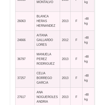
MONTALVO
kg
KODO
CORD
BLANCA
-48
A.C.D
26063
HERAS
2013
F
kg
KYU 
HERNANDEZ
AITANA
-48
A.D. 
24666
GALLARDO
2012
F
kg
TADE
LORES
MANUELA
-48
C.D. 
36797
PEREZ
2013
F
kg
BENA
RODRIGUEZ
CELIA
-48
37257
BORREGO
2013
F
C.D. 
kg
GARCíA
ANA
-48
C.D.
27617
NOGUEROLES
2013
F
kg
CADIZ
ANDRIA