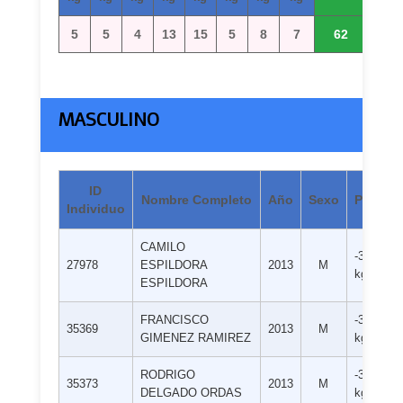
5
5
4
13
15
5
8
7
62
MASCULINO
ID
Nombre Completo
Año
Sexo
Peso
Individuo
CAMILO
-38
27978
ESPILDORA
2013
M
kg
ESPILDORA
FRANCISCO
-38
35369
2013
M
GIMENEZ RAMIREZ
kg
RODRIGO
-38
35373
2013
M
DELGADO ORDAS
kg