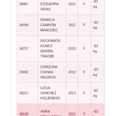
-63
A.D. 
28087
EZQUERRA
2012
F
kg
TADE
ARIAS
DANIELA
-63
C.D. 
34184
CARRION
2012
F
kg
BENA
MANCEBO
FATOUMATA
AGNES
-63
C.D. 
34237
2013
F
DIARRA
kg
GONZ
TRAORE
CAROLINA
CLUB
-63
33032
CIUHAN
2012
F
DEPO
kg
VALDIVIA
ALIA
LUCIA
CLUB
-63
34217
SANCHEZ
2013
F
DEPO
kg
FIGUEREDO
ALIA
CLUB
ANAN
-63
36529
2013
F
DEPO