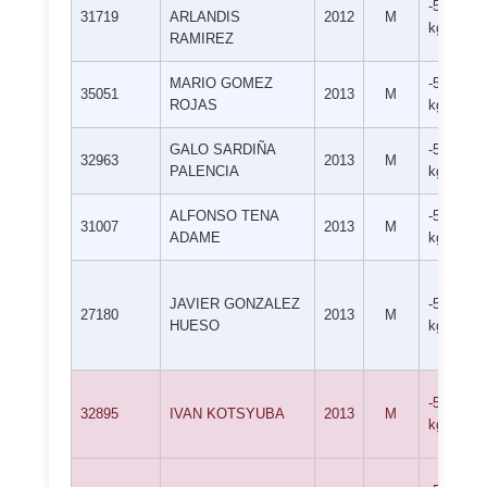
-50
31719
ARLANDIS
2012
M
kg
RAMIREZ
MARIO GOMEZ
-50
35051
2013
M
ROJAS
kg
GALO SARDIÑA
-50
32963
2013
M
PALENCIA
kg
ALFONSO TENA
-50
31007
2013
M
ADAME
kg
JAVIER GONZALEZ
-50
27180
2013
M
HUESO
kg
-50
32895
IVAN KOTSYUBA
2013
M
kg