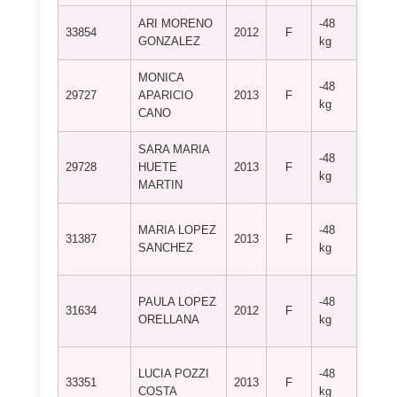
ARI MORENO
-48
CLUB
33854
2012
F
GONZALEZ
kg
TORR
MONICA
CLUB
-48
29727
APARICIO
2013
F
DEPO
kg
CANO
ALIA
SARA MARIA
CLUB
-48
29728
HUETE
2013
F
DEPO
kg
MARTIN
ALIA
CLUB
MARIA LOPEZ
-48
31387
2013
F
DEPO
SANCHEZ
kg
JUDO
CLUB
PAULA LOPEZ
-48
31634
2012
F
DEPO
ORELLANA
kg
NAGA
CLUB
LUCIA POZZI
-48
33351
2013
F
DEPO
COSTA
kg