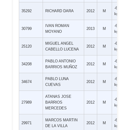
-60
35292
RICHARD DARA
2012
M
kg
IVAN ROMAN
-60
30799
2013
M
MOYANO
kg
MIGUEL ANGEL
-60
25120
2012
M
CABELLO LUCENA
kg
PABLO ANTONIO
-60
34208
2012
M
BARRIOS MUÑOZ
kg
PABLO LUNA
-60
34674
2012
M
CUEVAS
kg
ATANAS JOSE
-60
27989
BARRIOS
2012
M
kg
MERCEDES
MARCOS MARTIN
-60
29971
2012
M
DE LA VILLA
kg