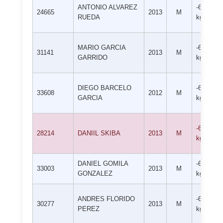
ANTONIO ALVAREZ
-66
24665
2013
M
RUEDA
kg
MARIO GARCIA
-66
31141
2013
M
GARRIDO
kg
DIEGO BARCELO
-66
33608
2012
M
GARCIA
kg
-66
28214
DANIIL SKIBA
2013
M
kg
DANIEL GOMILA
-66
33003
2013
M
GONZALEZ
kg
ANDRES FLORIDO
-66
30277
2013
M
PEREZ
kg