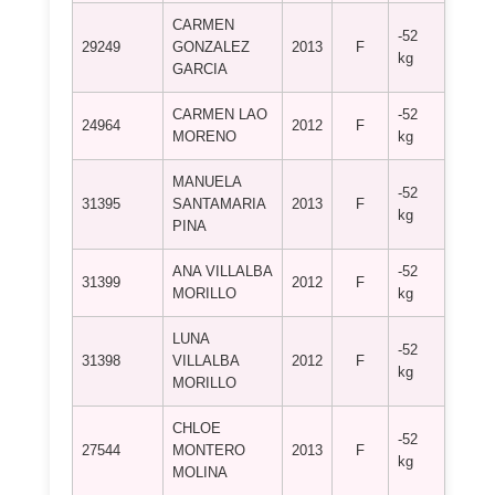
CARMEN
-52
C.D. 
29249
GONZALEZ
2013
F
kg
KOR
GARCIA
CARMEN LAO
-52
C.D. 
24964
2012
F
MORENO
kg
FERN
MANUELA
-52
31395
SANTAMARIA
2013
F
C.D. 
kg
PINA
ANA VILLALBA
-52
31399
2012
F
C.D.
MORILLO
kg
LUNA
-52
31398
VILLALBA
2012
F
C.D.
kg
MORILLO
CHLOE
-52
C.D.
27544
MONTERO
2013
F
kg
CADIZ
MOLINA