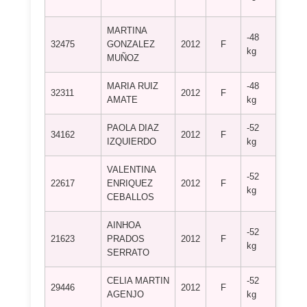
NAGA
MARTINA
-48
JUDO
32475
GONZALEZ
2012
F
kg
ARCO
MUÑOZ
MARIA RUIZ
-48
32311
2012
F
MYTO
AMATE
kg
PAOLA DIAZ
-52
A.D. 
34162
2012
F
IZQUIERDO
kg
TADE
VALENTINA
-52
A.D. 
22617
ENRIQUEZ
2012
F
kg
TADE
CEBALLOS
AINHOA
-52
C.D. 
21623
PRADOS
2012
F
kg
BENA
SERRATO
CELIA MARTIN
-52
C.D. 
29446
2012
F
AGENJO
kg
GONZ