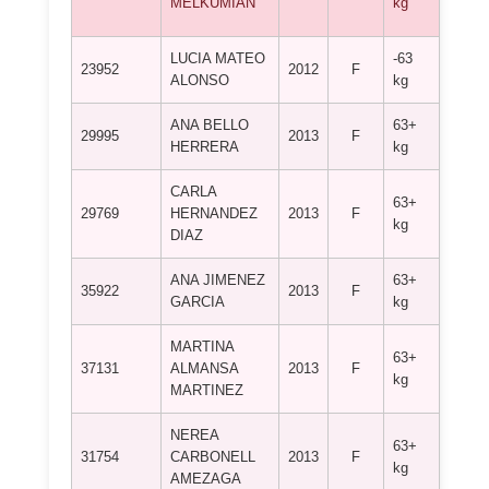
MELKUMIAN
kg
SILA
LUCIA MATEO
-63
23952
2012
F
MYTO
ALONSO
kg
ANA BELLO
63+
A.D. 
29995
2013
F
HERRERA
kg
TADE
CARLA
63+
C.D. 
29769
HERNANDEZ
2013
F
kg
ATAR
DIAZ
ANA JIMENEZ
63+
C.D. 
35922
2013
F
GARCIA
kg
GONZ
MARTINA
63+
C.D. 
37131
ALMANSA
2013
F
kg
FERN
MARTINEZ
NEREA
63+
C.D.
31754
CARBONELL
2013
F
kg
CADIZ
AMEZAGA