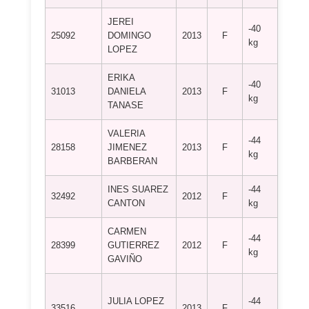
JEREI
-40
25092
DOMINGO
2013
F
DOJO
kg
LOPEZ
ERIKA
-40
31013
DANIELA
2013
F
MYTO
kg
TANASE
VALERIA
-44
C.D. 
28158
JIMENEZ
2013
F
kg
BENA
BARBERAN
INES SUAREZ
-44
C.D. 
32492
2012
F
CANTON
kg
FERN
CARMEN
-44
C.D.
28399
GUTIERREZ
2012
F
kg
CADIZ
GAVIÑO
CLUB
JULIA LOPEZ
-44
DEPO
33516
2013
F