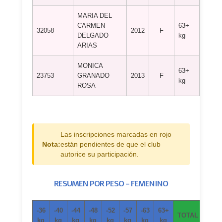
MARIA DEL
CARMEN
63+
32058
2012
F
DOJO
DELGADO
kg
ARIAS
MONICA
63+
JUDO
23753
GRANADO
2013
F
kg
ARCO
ROSA
Las inscripciones marcadas en rojo
Nota:
están pendientes de que el club
autorice su participación.
RESUMEN POR PESO – FEMENINO
-36
-40
-44
-48
-52
-57
-63
63+
TOTAL
kg
kg
kg
kg
kg
kg
kg
kg