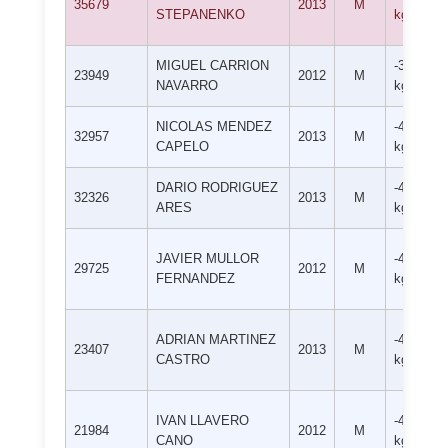
35679
2013
M
STEPANENKO
kg
MIGUEL CARRION
-38
23949
2012
M
NAVARRO
kg
NICOLAS MENDEZ
-42
32957
2013
M
CAPELO
kg
DARIO RODRIGUEZ
-42
32326
2013
M
ARES
kg
JAVIER MULLOR
-42
29725
2012
M
FERNANDEZ
kg
ADRIAN MARTINEZ
-42
23407
2013
M
CASTRO
kg
IVAN LLAVERO
-42
21984
2012
M
CANO
kg