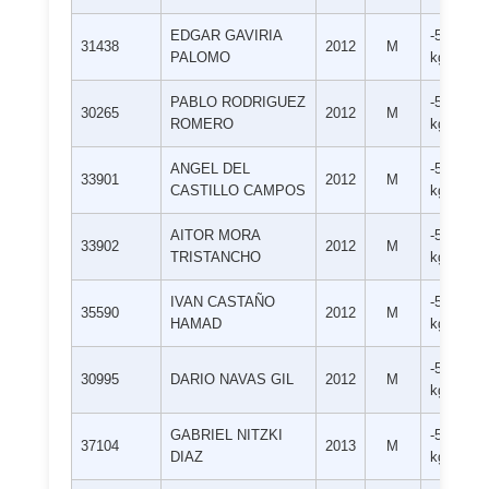
EDGAR GAVIRIA
-55
31438
2012
M
PALOMO
kg
PABLO RODRIGUEZ
-55
30265
2012
M
ROMERO
kg
ANGEL DEL
-55
33901
2012
M
CASTILLO CAMPOS
kg
AITOR MORA
-55
33902
2012
M
TRISTANCHO
kg
IVAN CASTAÑO
-55
35590
2012
M
HAMAD
kg
-55
30995
DARIO NAVAS GIL
2012
M
kg
GABRIEL NITZKI
-55
37104
2013
M
DIAZ
kg