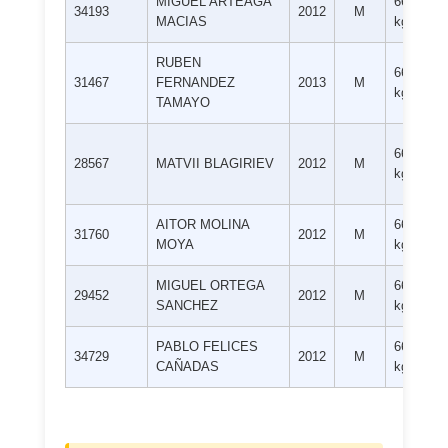
MIGUEL ARTEAGA
66+
34193
2012
M
MACIAS
kg
RUBEN
66+
31467
FERNANDEZ
2013
M
kg
TAMAYO
66+
28567
MATVII BLAGIRIEV
2012
M
kg
AITOR MOLINA
66+
31760
2012
M
MOYA
kg
MIGUEL ORTEGA
66+
29452
2012
M
SANCHEZ
kg
PABLO FELICES
66+
34729
2012
M
CAÑADAS
kg