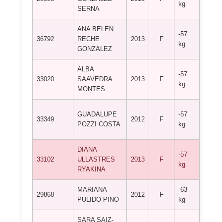
kg
KYU 
SERNA
ANA BELEN
C.D. 
-57
36792
RECHE
2013
F
ALBO
kg
GONZALEZ
CLUB
ALBA
CLUB
-57
33020
SAAVEDRA
2013
F
DEPO
kg
MONTES
ALIA
CLUB
GUADALUPE
-57
33349
2012
F
DEPO
POZZI COSTA
kg
NAGA
DIANA
CLUB
-57
33102
ULLASTRES
2013
F
DEPO
kg
RYAKINA
SILA
MARIANA
-63
A.C.D
29868
2012
F
PULIDO PINO
kg
SALE
SARA SAIZ-