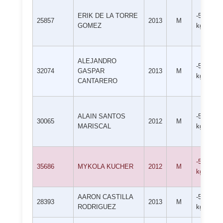
ERIK DE LA TORRE
-55
25857
2013
M
GOMEZ
kg
ALEJANDRO
-55
32074
GASPAR
2013
M
kg
CANTARERO
ALAIN SANTOS
-55
30065
2012
M
MARISCAL
kg
-55
35686
MYKOLA KUCHER
2012
M
kg
AARON CASTILLA
-55
28393
2013
M
RODRIGUEZ
kg