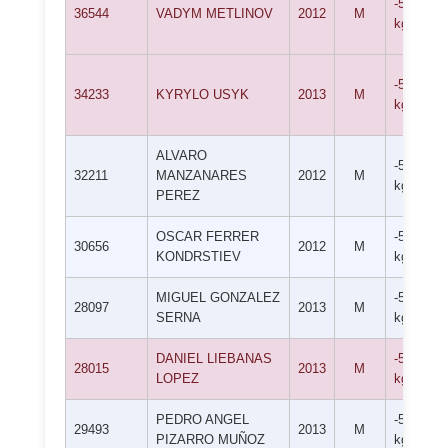
-50
36544
VADYM METLINOV
2012
M
kg
-50
34233
KYRYLO USYK
2013
M
kg
ALVARO
-50
32211
MANZANARES
2012
M
kg
PEREZ
OSCAR FERRER
-50
30656
2012
M
KONDRSTIEV
kg
MIGUEL GONZALEZ
-55
28097
2013
M
SERNA
kg
DANIEL LIEBANAS
-55
28015
2013
M
LOPEZ
kg
PEDRO ANGEL
-55
29493
2013
M
PIZARRO MUÑOZ
kg