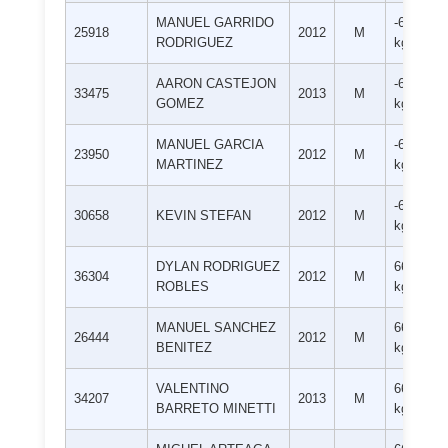
MANUEL GARRIDO
-66
25918
2012
M
RODRIGUEZ
kg
AARON CASTEJON
-66
33475
2013
M
GOMEZ
kg
MANUEL GARCIA
-66
23950
2012
M
MARTINEZ
kg
-66
30658
KEVIN STEFAN
2012
M
kg
DYLAN RODRIGUEZ
66+
36304
2012
M
ROBLES
kg
MANUEL SANCHEZ
66+
26444
2012
M
BENITEZ
kg
VALENTINO
66+
34207
2013
M
BARRETO MINETTI
kg