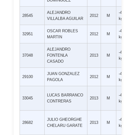
DOMINGUEZ
ALEJANDRO
-46
28545
2012
M
VILLALBA AGUILAR
kg
OSCAR ROBLES
-46
32951
2012
M
MARTIN
kg
ALEJANDRO
-46
37048
FONTENLA
2013
M
kg
CASADO
JUAN GONZALEZ
-46
29100
2012
M
PAGOLA
kg
LUCAS BARRANCO
-46
33045
2013
M
CONTRERAS
kg
JULIO GHEORGHE
-46
28682
2013
M
CHELARU GARATE
kg