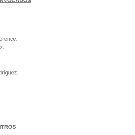
CONVOCADOS
.
orence.
z.
ríguez.
.
ITROS