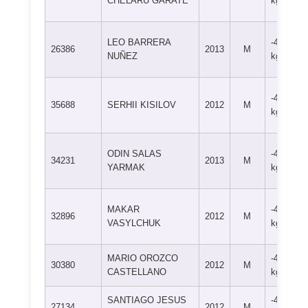
CHELARU GARATE
kg
LEO BARRERA
-46
26386
2013
M
NUÑEZ
kg
-46
35688
SERHII KISILOV
2012
M
kg
ODIN SALAS
-46
34231
2013
M
YARMAK
kg
MAKAR
-46
32896
2012
M
VASYLCHUK
kg
MARIO OROZCO
-46
30380
2012
M
CASTELLANO
kg
SANTIAGO JESUS
-46
27134
2012
M