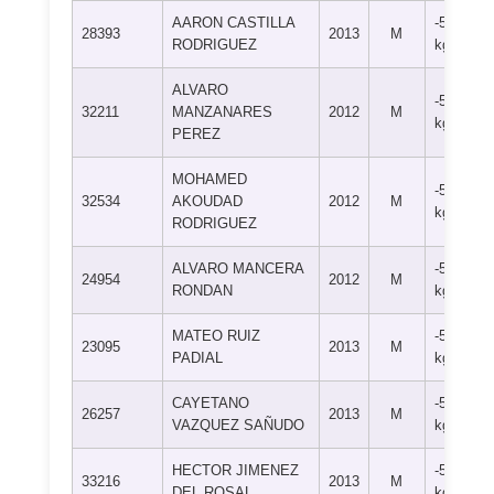
AARON CASTILLA
-55
28393
2013
M
RODRIGUEZ
kg
ALVARO
-55
32211
MANZANARES
2012
M
kg
PEREZ
MOHAMED
-55
32534
AKOUDAD
2012
M
kg
RODRIGUEZ
ALVARO MANCERA
-55
24954
2012
M
RONDAN
kg
MATEO RUIZ
-55
23095
2013
M
PADIAL
kg
CAYETANO
-55
26257
2013
M
VAZQUEZ SAÑUDO
kg
HECTOR JIMENEZ
-55
33216
2013
M
DEL ROSAL
kg