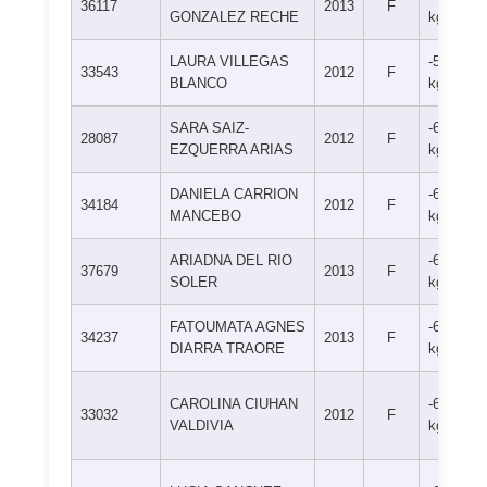
36117
2013
F
GONZALEZ RECHE
kg
LAURA VILLEGAS
-57
33543
2012
F
BLANCO
kg
SARA SAIZ-
-63
28087
2012
F
EZQUERRA ARIAS
kg
DANIELA CARRION
-63
34184
2012
F
MANCEBO
kg
ARIADNA DEL RIO
-63
37679
2013
F
SOLER
kg
FATOUMATA AGNES
-63
34237
2013
F
DIARRA TRAORE
kg
CAROLINA CIUHAN
-63
33032
2012
F
VALDIVIA
kg