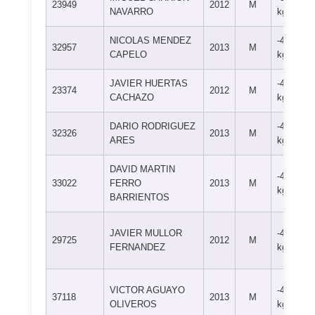
23949
2012
M
NAVARRO
kg
NICOLAS MENDEZ
-42
32957
2013
M
CAPELO
kg
JAVIER HUERTAS
-42
23374
2012
M
CACHAZO
kg
DARIO RODRIGUEZ
-42
32326
2013
M
ARES
kg
DAVID MARTIN
-42
33022
FERRO
2013
M
kg
BARRIENTOS
JAVIER MULLOR
-42
29725
2012
M
FERNANDEZ
kg
VICTOR AGUAYO
-42
37118
2013
M
OLIVEROS
kg