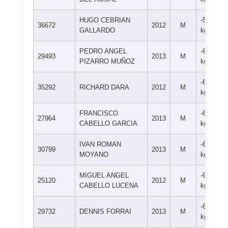
HUGO CEBRIAN
-55
36672
2012
M
GALLARDO
kg
PEDRO ANGEL
-60
29493
2013
M
PIZARRO MUÑOZ
kg
-60
35292
RICHARD DARA
2012
M
kg
FRANCISCO
-60
27964
2013
M
CABELLO GARCIA
kg
IVAN ROMAN
-60
30799
2013
M
MOYANO
kg
MIGUEL ANGEL
-60
25120
2012
M
CABELLO LUCENA
kg
-60
29732
DENNIS FORRAI
2013
M
kg