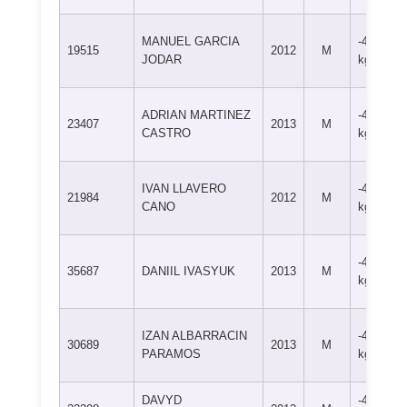
MANUEL GARCIA
-42
19515
2012
M
JODAR
kg
ADRIAN MARTINEZ
-42
23407
2013
M
CASTRO
kg
IVAN LLAVERO
-42
21984
2012
M
CANO
kg
-42
35687
DANIIL IVASYUK
2013
M
kg
IZAN ALBARRACIN
-42
30689
2013
M
PARAMOS
kg
DAVYD
-42