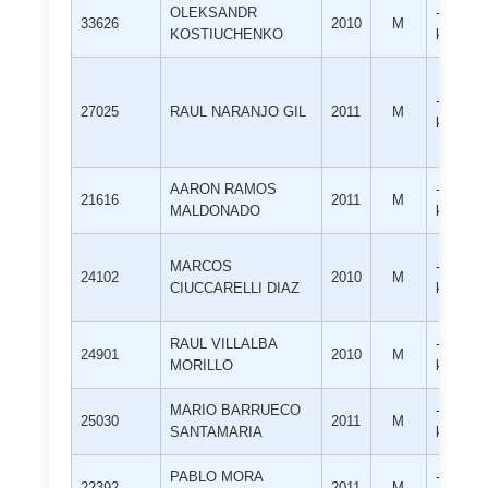
OLEKSANDR
-50
33626
2010
M
KOSTIUCHENKO
kg
-50
27025
RAUL NARANJO GIL
2011
M
kg
AARON RAMOS
-50
21616
2011
M
MALDONADO
kg
MARCOS
-50
24102
2010
M
CIUCCARELLI DIAZ
kg
RAUL VILLALBA
-50
24901
2010
M
MORILLO
kg
MARIO BARRUECO
-50
25030
2011
M
SANTAMARIA
kg
PABLO MORA
-50
22392
2011
M