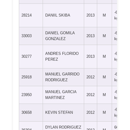
-66
28214
DANIIL SKIBA
2013
M
kg
DANIEL GOMILA
-66
33003
2013
M
GONZALEZ
kg
ANDRES FLORIDO
-66
30277
2013
M
PEREZ
kg
MANUEL GARRIDO
-66
25918
2012
M
RODRIGUEZ
kg
MANUEL GARCIA
-66
23950
2012
M
MARTINEZ
kg
-66
30658
KEVIN STEFAN
2012
M
kg
DYLAN RODRIGUEZ
66+