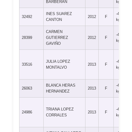
BARBERAN
kg
INES SUAREZ
-44
32492
2012
F
CANTON
kg
CARMEN
-44
28399
GUTIERREZ
2012
F
kg
GAVIÑO
JULIA LOPEZ
-44
33516
2013
F
MONTALVO
kg
BLANCA HERAS
-48
26063
2013
F
HERNANDEZ
kg
TRIANA LOPEZ
-48
24986
2013
F
CORRALES
kg