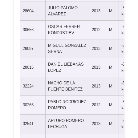
JULIO PALOMO
-50
28604
2013
M
ALVAREZ
kg
OSCAR FERRER
-50
30656
2012
M
KONDRSTIEV
kg
MIGUEL GONZALEZ
-55
28097
2013
M
SERNA
kg
DANIEL LIEBANAS
-55
28015
2013
M
LOPEZ
kg
NACHO DE LA
-55
32224
2013
M
FUENTE BENITEZ
kg
PABLO RODRIGUEZ
-55
30265
2012
M
ROMERO
kg
ARTURO ROMERO
-55
32541
2013
M
LECHUGA
kg