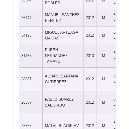
36304
2012
M
ROBLES
kg
MANUEL SANCHEZ
66+
26444
2012
M
BENITEZ
kg
MIGUEL ARTEAGA
66+
34193
2012
M
MACIAS
kg
RUBEN
66+
31467
FERNANDEZ
2013
M
kg
TAMAYO
ALVARO SANTANA
66+
28887
2012
M
GUTIERREZ
kg
PABLO SUAREZ
66+
26387
2012
M
SABORIDO
kg
66+
28567
MATVII BLAGIRIEV
2012
M
kg