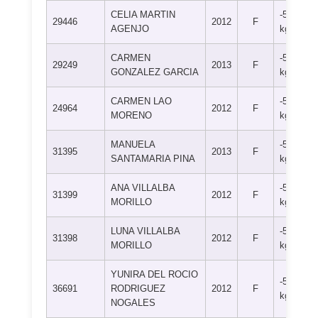
CELIA MARTIN
-52
29446
2012
F
AGENJO
kg
CARMEN
-52
29249
2013
F
GONZALEZ GARCIA
kg
CARMEN LAO
-52
24964
2012
F
MORENO
kg
MANUELA
-52
31395
2013
F
SANTAMARIA PINA
kg
ANA VILLALBA
-52
31399
2012
F
MORILLO
kg
LUNA VILLALBA
-52
31398
2012
F
MORILLO
kg
YUNIRA DEL ROCIO
-52
36691
RODRIGUEZ
2012
F
kg
NOGALES