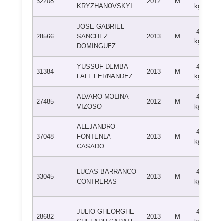
32208
2012
M
KRYZHANOVSKYI
kg
JOSE GABRIEL
-46
28566
SANCHEZ
2013
M
kg
DOMINGUEZ
YUSSUF DEMBA
-46
31384
2013
M
FALL FERNANDEZ
kg
ALVARO MOLINA
-46
27485
2012
M
VIZOSO
kg
ALEJANDRO
-46
37048
FONTENLA
2013
M
kg
CASADO
LUCAS BARRANCO
-46
33045
2013
M
CONTRERAS
kg
JULIO GHEORGHE
-46
28682
2013
M