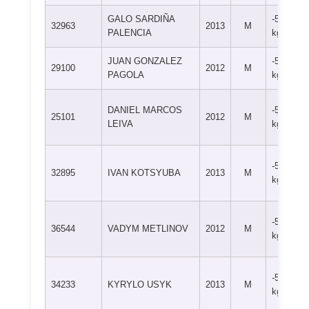
GALO SARDIÑA
-50
32963
2013
M
PALENCIA
kg
JUAN GONZALEZ
-50
29100
2012
M
PAGOLA
kg
DANIEL MARCOS
-50
25101
2012
M
LEIVA
kg
-50
32895
IVAN KOTSYUBA
2013
M
kg
-50
36544
VADYM METLINOV
2012
M
kg
-50
34233
KYRYLO USYK
2013
M
kg