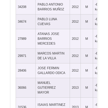
PABLO ANTONIO
-60
34208
2012
M
BARRIOS MUÑOZ
kg
PABLO LUNA
-60
34674
2012
M
CUEVAS
kg
ATANAS JOSE
-60
27989
BARRIOS
2012
M
kg
MERCEDES
MARCOS MARTIN
-60
29971
2012
M
DE LA VILLA
kg
JOSE FERMIN
-60
28406
2012
M
GALLARDO ODICA
kg
MANUEL
-60
36066
GUTIERREZ
2013
M
kg
MAYOR
ISAIAS MARTINEZ
-60
31536
2013
M