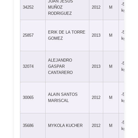
JUAN JESUS
-55
34252
MUÑOZ
2012
M
kg
RODRIGUEZ
ERIK DE LA TORRE
-55
25857
2013
M
GOMEZ
kg
ALEJANDRO
-55
32074
GASPAR
2013
M
kg
CANTARERO
ALAIN SANTOS
-55
30065
2012
M
MARISCAL
kg
-55
35686
MYKOLA KUCHER
2012
M
kg