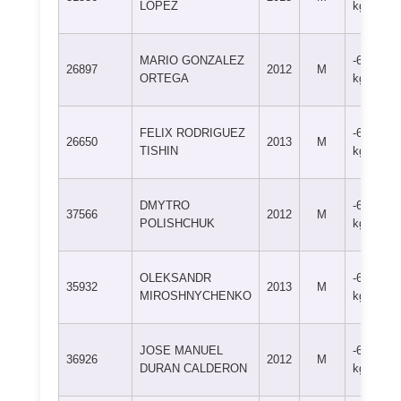
LOPEZ
kg
MARIO GONZALEZ
-60
26897
2012
M
ORTEGA
kg
FELIX RODRIGUEZ
-60
26650
2013
M
TISHIN
kg
DMYTRO
-60
37566
2012
M
POLISHCHUK
kg
OLEKSANDR
-60
35932
2013
M
MIROSHNYCHENKO
kg
JOSE MANUEL
-60
36926
2012
M
DURAN CALDERON
kg