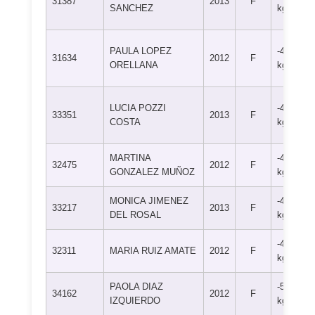
31387
2013
F
SANCHEZ
kg
PAULA LOPEZ
-48
31634
2012
F
ORELLANA
kg
LUCIA POZZI
-48
33351
2013
F
COSTA
kg
MARTINA
-48
32475
2012
F
GONZALEZ MUÑOZ
kg
MONICA JIMENEZ
-48
33217
2013
F
DEL ROSAL
kg
-48
32311
MARIA RUIZ AMATE
2012
F
kg
PAOLA DIAZ
-52
34162
2012
F
IZQUIERDO
kg