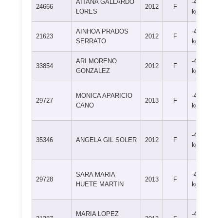
AITANA GALLARDO
-48
24666
2012
F
LORES
kg
AINHOA PRADOS
-48
21623
2012
F
SERRATO
kg
ARI MORENO
-48
33854
2012
F
GONZALEZ
kg
MONICA APARICIO
-48
29727
2013
F
CANO
kg
-48
35346
ANGELA GIL SOLER
2012
F
kg
SARA MARIA
-48
29728
2013
F
HUETE MARTIN
kg
MARIA LOPEZ
-48