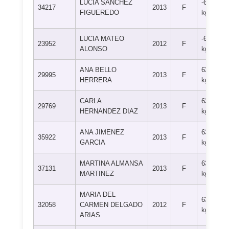
LUCIA SANCHEZ
-63
34217
2013
F
FIGUEREDO
kg
LUCIA MATEO
-63
23952
2012
F
ALONSO
kg
ANA BELLO
63+
29995
2013
F
HERRERA
kg
CARLA
63+
29769
2013
F
HERNANDEZ DIAZ
kg
ANA JIMENEZ
63+
35922
2013
F
GARCIA
kg
MARTINA ALMANSA
63+
37131
2013
F
MARTINEZ
kg
MARIA DEL
63+
32058
CARMEN DELGADO
2012
F
kg
ARIAS