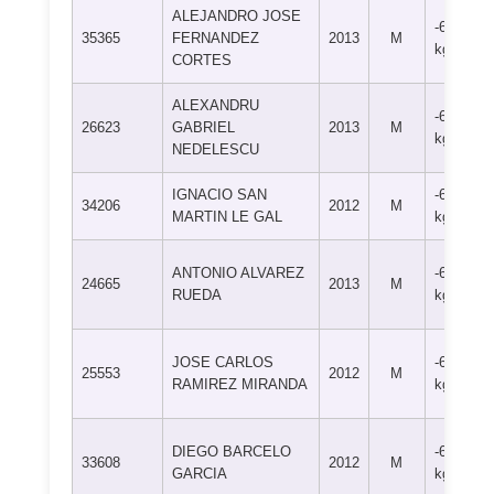
ALEJANDRO JOSE
-60
35365
FERNANDEZ
2013
M
kg
CORTES
ALEXANDRU
-66
26623
GABRIEL
2013
M
kg
NEDELESCU
IGNACIO SAN
-66
34206
2012
M
MARTIN LE GAL
kg
ANTONIO ALVAREZ
-66
24665
2013
M
RUEDA
kg
JOSE CARLOS
-66
25553
2012
M
RAMIREZ MIRANDA
kg
DIEGO BARCELO
-66
33608
2012
M
GARCIA
kg