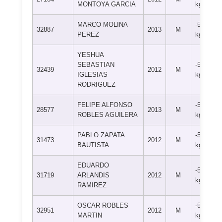
MONTOYA GARCIA
kg
MARCO MOLINA
-50
32887
2013
M
PEREZ
kg
YESHUA
SEBASTIAN
-50
32439
2012
M
IGLESIAS
kg
RODRIGUEZ
FELIPE ALFONSO
-50
28577
2013
M
ROBLES AGUILERA
kg
PABLO ZAPATA
-50
31473
2012
M
BAUTISTA
kg
EDUARDO
-50
31719
ARLANDIS
2012
M
kg
RAMIREZ
OSCAR ROBLES
-50
32951
2012
M
MARTIN
kg