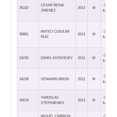
CESAR REINA
-38
35102
2013
M
JIMENEZ
kg
MATEO CUSULINI
-38
30861
2013
M
RUIZ
kg
-38
34235
DANIIL ASTAFIEIEV
2012
M
kg
-38
34238
VENIAMIN BRISH
2012
M
kg
YAROSLAV
-38
35679
2013
M
STEPANENKO
kg
MIGUEL CARRION
-38