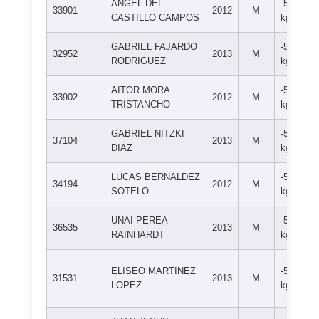
ANGEL DEL
-55
33901
2012
M
CASTILLO CAMPOS
kg
GABRIEL FAJARDO
-55
32952
2013
M
RODRIGUEZ
kg
AITOR MORA
-55
33902
2012
M
TRISTANCHO
kg
GABRIEL NITZKI
-55
37104
2013
M
DIAZ
kg
LUCAS BERNALDEZ
-55
34194
2012
M
SOTELO
kg
UNAI PEREA
-55
36535
2013
M
RAINHARDT
kg
ELISEO MARTINEZ
-55
31531
2013
M
LOPEZ
kg