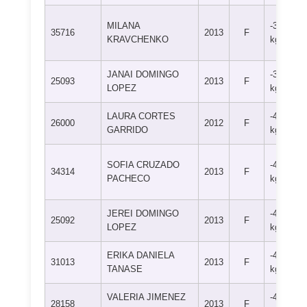
MILANA
-36
35716
2013
F
KRAVCHENKO
kg
JANAI DOMINGO
-36
25093
2013
F
LOPEZ
kg
LAURA CORTES
-40
26000
2012
F
GARRIDO
kg
SOFIA CRUZADO
-40
34314
2013
F
PACHECO
kg
JEREI DOMINGO
-40
25092
2013
F
LOPEZ
kg
ERIKA DANIELA
-40
31013
2013
F
TANASE
kg
VALERIA JIMENEZ
-44
28158
2013
F