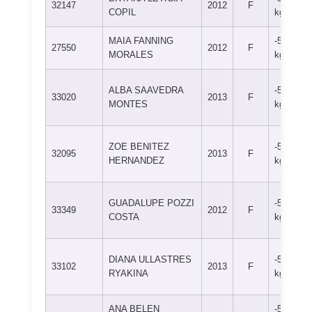
32147
2012
F
COPIL
kg
MAIA FANNING
-57
27550
2012
F
MORALES
kg
ALBA SAAVEDRA
-57
33020
2013
F
MONTES
kg
ZOE BENITEZ
-57
32095
2013
F
HERNANDEZ
kg
GUADALUPE POZZI
-57
33349
2012
F
COSTA
kg
DIANA ULLASTRES
-57
33102
2013
F
RYAKINA
kg
ANA BELEN
-57