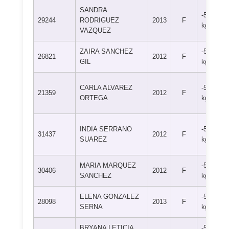
SANDRA
-52
29244
RODRIGUEZ
2013
F
kg
VAZQUEZ
ZAIRA SANCHEZ
-52
26821
2012
F
GIL
kg
CARLA ALVAREZ
-52
21359
2012
F
ORTEGA
kg
INDIA SERRANO
-52
31437
2012
F
SUAREZ
kg
MARIA MARQUEZ
-52
30406
2012
F
SANCHEZ
kg
ELENA GONZALEZ
-57
28098
2013
F
SERNA
kg
BRYANA LETICIA
-57