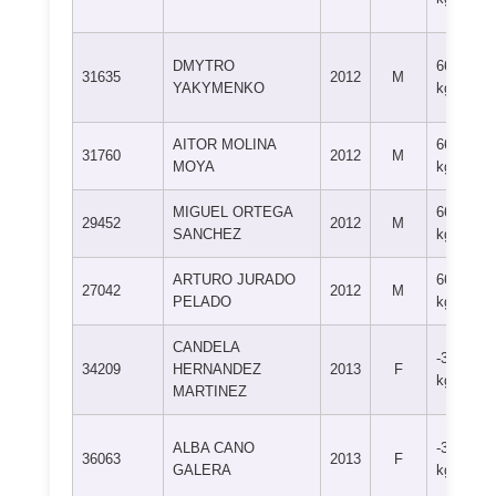
DMYTRO
66+
31635
2012
M
YAKYMENKO
kg
AITOR MOLINA
66+
31760
2012
M
MOYA
kg
MIGUEL ORTEGA
66+
29452
2012
M
SANCHEZ
kg
ARTURO JURADO
66+
27042
2012
M
PELADO
kg
CANDELA
-36
34209
HERNANDEZ
2013
F
kg
MARTINEZ
ALBA CANO
-36
36063
2013
F
GALERA
kg