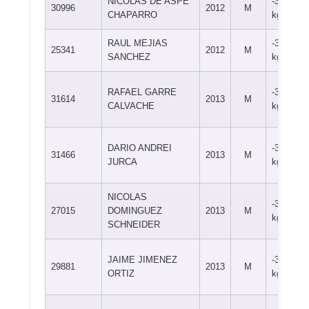
NICOLAS DE ASPE
-38
30996
2012
M
CHAPARRO
kg
RAUL MEJIAS
-38
25341
2012
M
SANCHEZ
kg
RAFAEL GARRE
-38
31614
2013
M
CALVACHE
kg
DARIO ANDREI
-38
31466
2013
M
JURCA
kg
NICOLAS
-38
27015
DOMINGUEZ
2013
M
kg
SCHNEIDER
JAIME JIMENEZ
-38
29881
2013
M
ORTIZ
kg