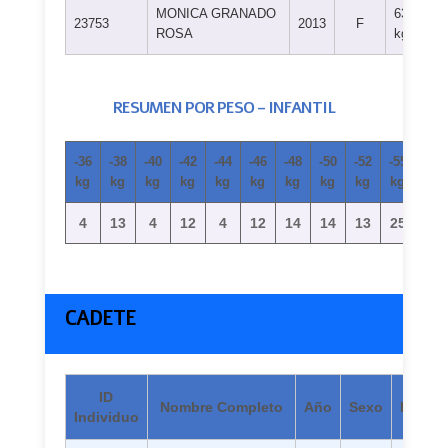
MONICA GRANADO
63+
23753
2013
F
ROSA
kg
RESUMEN POR PESO – INFANTIL
-36
-38
-40
-42
-44
-46
-48
-50
-52
-55
-57
kg
kg
kg
kg
kg
kg
kg
kg
kg
kg
kg
4
13
4
12
4
12
14
14
13
25
9
CADETE
ID
Nombre Completo
Año
Sexo
Peso
Individuo