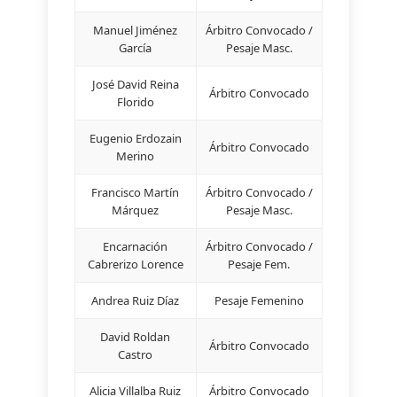
Manuel Jiménez
Árbitro Convocado /
García
Pesaje Masc.
José David Reina
Árbitro Convocado
Florido
Eugenio Erdozain
Árbitro Convocado
Merino
Francisco Martín
Árbitro Convocado /
Márquez
Pesaje Masc.
Encarnación
Árbitro Convocado /
Cabrerizo Lorence
Pesaje Fem.
Andrea Ruiz Díaz
Pesaje Femenino
David Roldan
Árbitro Convocado
Castro
Alicia Villalba Ruiz
Árbitro Convocado