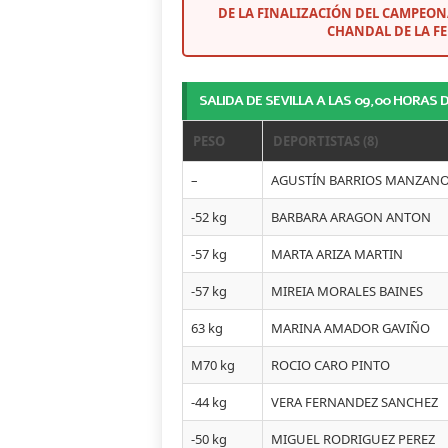
DE LA FINALIZACIÓN DEL CAMPEON
CHANDAL DE LA F
SALIDA DE SEVILLA A LAS 09,00 HORAS 
PESO
DEPORTISTAS (8)
–
AGUSTÍN BARRIOS MANZAN
-52 kg
BARBARA ARAGON ANTON
-57 kg
MARTA ARIZA MARTIN
-57 kg
MIREIA MORALES BAINES
63 kg
MARINA AMADOR GAVIÑO
M70 kg
ROCIO CARO PINTO
-44 kg
VERA FERNANDEZ SANCHEZ
-50 kg
MIGUEL RODRIGUEZ PEREZ