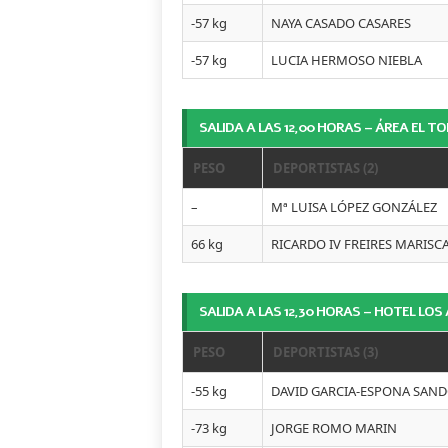
-57 kg
NAYA CASADO CASARES
-57 kg
LUCIA HERMOSO NIEBLA
SALIDA A LAS 12,00 HORAS – ÁREA EL T
PESO
DEPORTISTAS (2)
–
Mª LUISA LÓPEZ GONZÁLEZ
66 kg
RICARDO IV FREIRES MARISC
SALIDA A LAS 12,30 HORAS – HOTEL LOS
PESO
DEPORTISTAS (3)
-55 kg
DAVID GARCIA-ESPONA SAN
-73 kg
JORGE ROMO MARIN