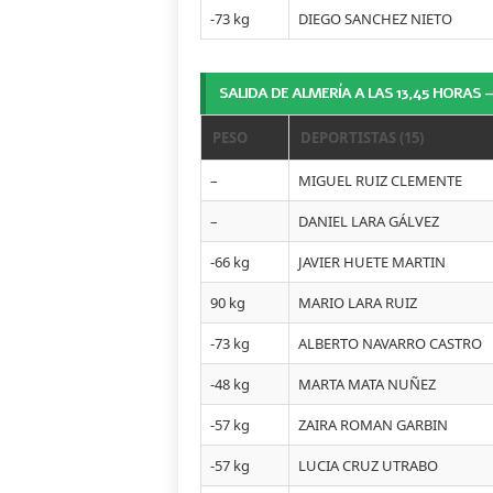
-73 kg
DIEGO SANCHEZ NIETO
SALIDA DE ALMERÍA A LAS 13,45 HORAS 
PESO
DEPORTISTAS (15)
–
MIGUEL RUIZ CLEMENTE
–
DANIEL LARA GÁLVEZ
-66 kg
JAVIER HUETE MARTIN
90 kg
MARIO LARA RUIZ
-73 kg
ALBERTO NAVARRO CASTRO
-48 kg
MARTA MATA NUÑEZ
-57 kg
ZAIRA ROMAN GARBIN
-57 kg
LUCIA CRUZ UTRABO