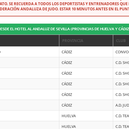
ATO. SE RECUERDA A TODOS LOS DEPORTISTAS Y ENTRENADORES QUE E
EDERACIÓN ANDALUZA DE JUDO. ESTAR 10 MINUTOS ANTES EN EL PUN
DESDE EL HOTEL AL ANDALUZ DE SEVILLA (PROVINCIAS DE HUELVA Y CÁDIZ
PROVINCIA
CLUB
O
CÁDIZ
CONVO
CÁDIZ
C.D. SH
CÁDIZ
C.D. SH
CÁDIZ
C.D. SH
CÁDIZ
C.D. SH
CÁDIZ
A.D. J
HUELVA
C.D. TE
HUELVA
C.D. TE