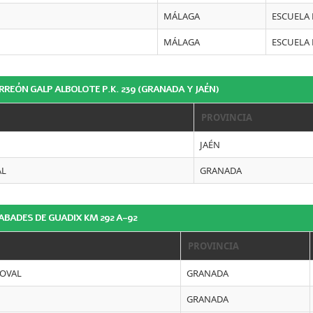
MÁLAGA
ESCUELA
MÁLAGA
ESCUELA
ORREÓN GALP ALBOLOTE P.K. 239 (GRANADA Y JAÉN)
PROVINCIA
JAÉN
AL
GRANADA
 ABADES DE GUADIX KM 292 A-92
PROVINCIA
DOVAL
GRANADA
GRANADA