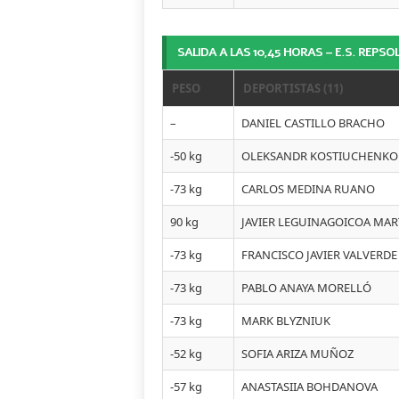
SALIDA A LAS 10,45 HORAS – E.S. REPS
PESO
DEPORTISTAS (11)
–
DANIEL CASTILLO BRACHO
-50 kg
OLEKSANDR KOSTIUCHENKO
-73 kg
CARLOS MEDINA RUANO
90 kg
JAVIER LEGUINAGOICOA MAR
-73 kg
FRANCISCO JAVIER VALVERDE
-73 kg
PABLO ANAYA MORELLÓ
-73 kg
MARK BLYZNIUK
-52 kg
SOFIA ARIZA MUÑOZ
-57 kg
ANASTASIIA BOHDANOVA