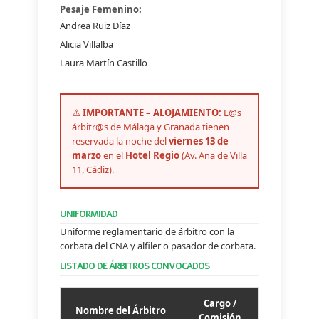
Pesaje Femenino:
Andrea Ruiz Díaz
Alicia Villalba
Laura Martín Castillo
⚠️
IMPORTANTE – ALOJAMIENTO:
L@s
árbitr@s de Málaga y Granada tienen
reservada la noche del
viernes 13 de
marzo
en el
Hotel Regio
(Av. Ana de Villa
11, Cádiz).
UNIFORMIDAD
Uniforme reglamentario de árbitro con la
corbata del CNA y alfiler o pasador de corbata.
LISTADO DE ÁRBITROS CONVOCADOS
Cargo /
Nombre del Árbitro
Comisión