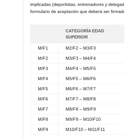
implicadas (deportistas, entrenadores y delegados) est
formulario de aceptación que deberá ser firmado por l
CATEGORÍA EDAD
SUPERIOR
M/F1
M2/F2 – M3/F3
M/F2
M3/F3 – M4/F4
M/F3
M4/F4 – M5/F5
M/F4
M5/F5 – M6/F6
M/F5
M6/F6 – M7/F7
M/F6
M7/F7 – M8/F8
M/F7
M8/F8 – M9/F9
M/F8
M9/F9 – M10/F10
M/F9
M10/F10 – M11/F11