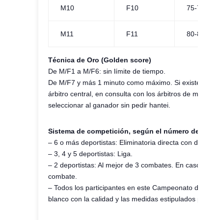
M10
F10
75-79
M11
F11
80-84
Técnica de Oro (Golden score)
De M/F1 a M/F6: sin límite de tiempo.
De M/F7 y más 1 minuto como máximo. Si existe empate 
árbitro central, en consulta con los árbitros de mesa, a
seleccionar al ganador sin pedir hantei.
Sistema de competición, según el número de partic
– 6 o más deportistas: Eliminatoria directa con doble r
– 3, 4 y 5 deportistas: Liga.
– 2 deportistas: Al mejor de 3 combates. En caso de em
combate.
– Todos los participantes en este Campeonato deben ir 
blanco con la calidad y las medidas estipulados por la I