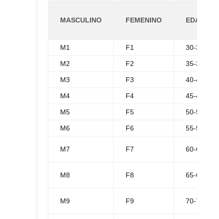
MASCULINO
FEMENINO
EDADES
M1
F1
30-34
M2
F2
35-39
M3
F3
40-44
M4
F4
45-49
M5
F5
50-54
M6
F6
55-59
M7
F7
60-64
M8
F8
65-69
M9
F9
70-74