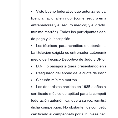
Visto bueno federativo que autoriza su participaci
licencia nacional en vigor (con el seguro en adecua
entrenadores y el seguro médico) y el grado de los d
mínimo marrón). Todos los participantes deberán man
de pago y la inscripción.
Los técnicos, para acreditarse deberán estar deb
La titulación exigida es entrenador autonómico o equi
medio de Técnico Deportivo de Judo y DP o nivel II)
D.N.I. o pasaporte (será presentando en el mome
Resguardo del abono de la cuota de inscripción.
Cinturón mínimo marrón.
Los deportistas nacidos en 1985 o años anterior
certificado médico de aptitud para la competición e
federación autonómica, que a su vez remitirá su Vº B
dicha competición. No obstante, los competidores de
certificado al campeonato por si hubiese necesidad