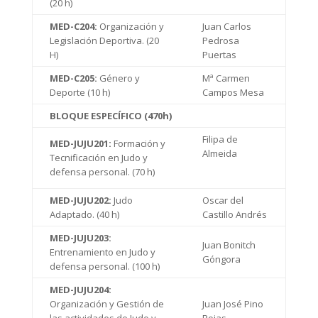
(20 h)
MED-C204:
Organización y
Juan Carlos
Legislación Deportiva. (20
Pedrosa
H)
Puertas
MED-C205:
Género y
Mª Carmen
Deporte (10 h)
Campos Mesa
BLOQUE ESPECÍFICO (470h)
Filipa de
MED-JUJU201:
Formación y
Almeida
Tecnificación en Judo y
defensa personal. (70 h)
MED-JUJU202:
Judo
Oscar del
Adaptado. (40 h)
Castillo Andrés
MED-JUJU203:
Juan Bonitch
Entrenamiento en Judo y
Góngora
defensa personal. (100 h)
MED-JUJU204:
Organización y Gestión de
Juan José Pino
las actividades de Judo y
Rojas