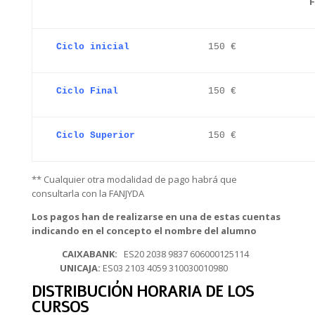
F
Ciclo inicial
150 €
Ciclo Final
150 €
Ciclo Superior
150 €
** Cualquier otra modalidad de pago habrá que
consultarla con la FANJYDA
Los pagos han de realizarse en una de estas cuentas
indicando en el concepto el nombre del alumno
CAIXABANK:
ES20 2038 9837 606000125114
UNICAJA:
ES03 2103 4059 310030010980
DISTRIBUCIÓN HORARIA DE LOS
CURSOS