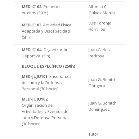
MED-C102.
Primeros
Alfonso C.
Auxilios (30 h.)
Gálvez Martín
Luis Toronjo
MED-C103
. Actividad Física
Hornillos
Adaptada y Discapacidad.
(5h.)
MED-C104.
Organización
Juan Carlos
Deportiva. (5 h)
Pedrosa
BLOQUE ESPECÍFICO (250h)
MED-JUJU101
. Enseñanza
Juan G. Bonitch
del Judo y la Defensa
Góngora
Personal (70 horas)
MED-JUJU102
.
Juan G. Bonitch
Organización de
Domínguez
Actividades y Eventos de
Judo y Defensa Personal.
(30 horas)
Tutor