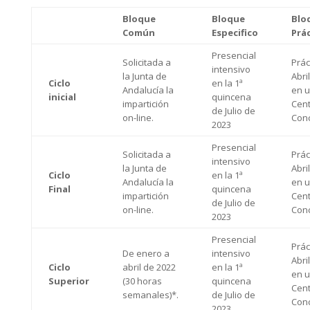
Bloque
Bloque
Blo
Común
Especifico
Prá
Presencial
Solicitada a
Prác
intensivo
la Junta de
Abri
Ciclo
en la 1ª
Andalucía la
en 
inicial
quincena
impartición
Cen
de Julio de
on-line.
Conc
2023
Presencial
Solicitada a
Prác
intensivo
la Junta de
Abri
Ciclo
en la 1ª
Andalucía la
en 
Final
quincena
impartición
Cen
de Julio de
on-line.
Conc
2023
Presencial
Prác
De enero a
intensivo
Abri
Ciclo
abril de 2022
en la 1ª
en 
Superior
(30 horas
quincena
Cen
semanales)*.
de Julio de
Conc
2023