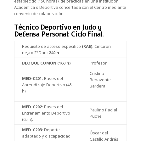
establecido (150 horas), de prácticas en una Institución
Académica o Deportiva concertada con el Centro mediante
convenio de colaboración.
Técnico Deportivo en Judo y
Defensa Personal: Ciclo Final
.
Requisito de acceso específico
(RAE):
Cinturón
negro 2º Dan
: 240 h
BLOQUE COMÚN (160 h)
Profesor
Cristina
MED-C201:
Bases del
Benavente
Aprendizaje Deportivo (45
Bardera
h).
MED-C202:
Bases del
Paulino Padial
Entrenamiento Deportivo
Puche
(65 h).
MED-C203:
Deporte
Óscar del
adaptado y discapacidad
Castillo Andrés