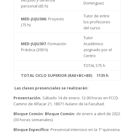
Dominguez
personal (65 h)
Tutor de entre
MED-JUJU306:
Proyecto
los profesores
(75 h)
del curso
Tutor
MED-JUJU307
. Formación
Académico
Práctica (200 h)
asignado por el
Centro
TOTAL 575 h
TOTAL CICLO SUPERIOR (RAE+BC+BE) 1135 h
Las clases presenciales se realizarán:
Presentación.
Sábado 14 de enero: 12.00 horas en FCCD.
Camino de Alfacar 21, 18071 Aulario de la Facultad.
Bloque Común: Bloque Común:
de enero a abril de 2022
(30 horas semanales).
Bloque Específico
: Presencial intensivo en la 1ª quincena