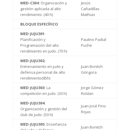
MED-C304:
Organización y
Jesús
gestión aplicada al alto
Cañadillas
rendimiento. (40 h)
Mathias
BLOQUE ESPECÍFICO
MED-JUJU301
:
Planificación y
Paulino Padial
Programación del alto
Puche
rendimiento en judo. (70 h)
MED-JUJU302:
Entrenamiento en judo y
Juan Bonitch
defensa personal de alto
Góngora
rendimiento(85h)
MED-JUJU303:
La
Jorge Gómez
competición en judo. (30 h)
Roldan
MED-JUJU304:
Juan José Pino
Organización y gestión del
Rojas
club de judo. (50 h)
MED-JUJU305:
Enseñanza
Juan Bonitch
del judo y defensa