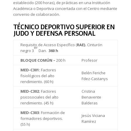
establecido (200 horas), de prácticas en una Institución
Académica o Deportiva concertada con el Centro mediante
convenio de colaboración.
TÉCNICO DEPORTIVO SUPERIOR EN
JUDO Y DEFENSA PERSONAL
Requisito de Acceso Específico (
RAE).
Cinturón
er
negro 3
Dan.
360 h
BLOQUE COMÚN –
200 h
Profesor
MED-C301:
Factores
Belén Feriche
fisiológicos del alto
Fdez-Castanys
rendimiento. (60 h)
MED-C302:
Factores
Cristina
psicosociales del alto
Benavente
rendimiento. (45 h)
Balderas
MED-C303:
Formación de
Jesús Viciana
formadores deportivos.
Ramírez
(55 h)