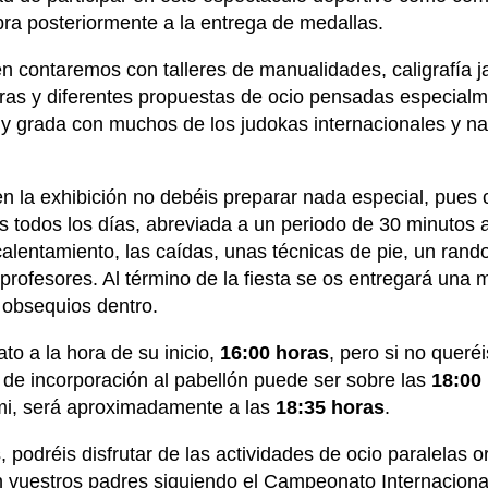
ebra posteriormente a la entrega de medallas.
én contaremos con talleres de manualidades, caligrafía j
aras y diferentes propuestas de ocio pensadas especial
 grada con muchos de los judokas internacionales y nac
en la exhibición no debéis preparar nada especial, pues
ís todos los días, abreviada a un periodo de 30 minuto
lentamiento, las caídas, unas técnicas de pie, un randori
s profesores. Al término de la fiesta se os entregará una
 obsequios dentro.
to a la hora de su inicio,
16:00 horas
, pero si no queréi
 de incorporación al pabellón puede ser sobre las
18:00
tami, será aproximadamente a las
18:35 horas
.
s, podréis disfrutar de las actividades de ocio paralelas
 vuestros padres siguiendo el Campeonato Internacional