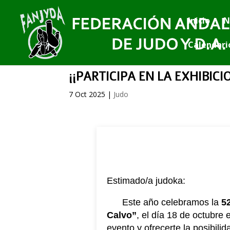
Inicio
N
Calendari
¡¡PARTICIPA EN LA EXHIBICI
7 Oct 2025
|
Judo
Estimado/a judoka:
Este año celebramos la
5
Calvo”
, el día 18 de octubre
evento y ofrecerte la posibili