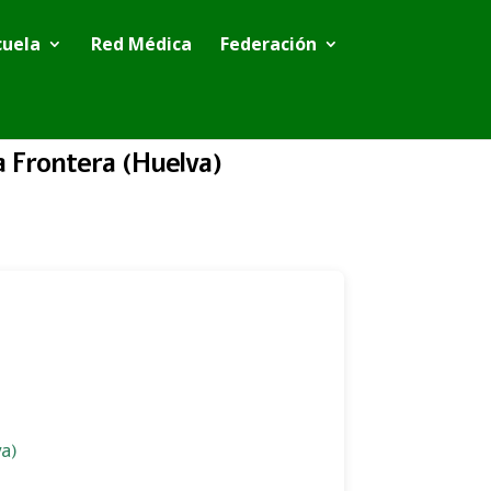
cuela
Red Médica
Federación
 Frontera (Huelva)
a)