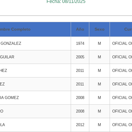
Fecha: 08/11/2025
mbre Completo
Año
Sexo
Cur
 GONZALEZ
1974
M
OFICIAL 
GUILAR
2005
M
OFICIAL 
HEZ
2011
M
OFICIAL 
EZ
2011
M
OFICIAL 
IA GOMEZ
2008
M
OFICIAL 
RO
2008
M
OFICIAL 
OLA
2012
M
OFICIAL 