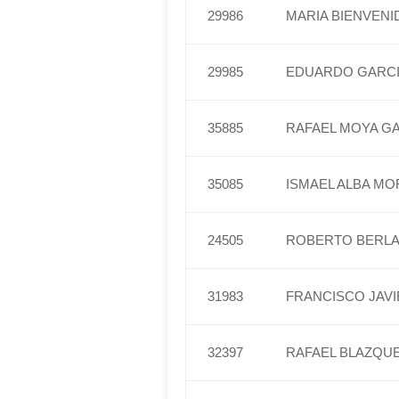
29986
MARIA BIENVEN
29985
EDUARDO GARCI
35885
RAFAEL MOYA G
35085
ISMAEL ALBA M
24505
ROBERTO BERL
31983
FRANCISCO JAV
32397
RAFAEL BLAZQU