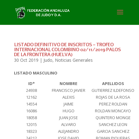
LISTADO DEFINITIVO DE INSCRITOS – TROFEO
INTERNACIONAL COLOMBINO 02/11/2019 PALOS
DE LA FRONTERA (HUELVA)
30 Oct 2019
|
Judo
,
Noticias Generales
LISTADO MASCULINO
ID*
NOMBRE
APELLIDOS
24938
FRANCISCO JAVIER
GUTIERREZ ILDEFONSO
12162
ALEXIS
ROJAS DE LA ROSA
14554
JAIME
PEREZ ROLDAN
16086
HUGO
ROLDAN MONCAYO
18058
JUAN JOSE
QUINTERO MONGE
12015
ALVARO
SANCHEZ LEON
18323
ALEJANDRO
GARCIA SANCHEZ
24212
JOSE DAVID
ROMAN PIQUERAS