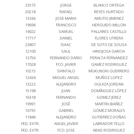
23573
JORGE
BLANCO ORTEGA
20218
RAFAEL
REYES HURTADO
13266
JOSE MARIA
AMUTIO JIMENEZ
19696
FRANCISCO
HERGUIDO MILLON
14022
SAMUEL
PALLARES CASTILLO
17717
DANIEL
FLORES UTRERA
23807
ISAAC
DE SOTO DE SOUSA
12100
SAUL
HINOJOSA GARCIA
13756
FERNANDO DARIO
PERALTA FERNÁNDEZ
17028
FCO. JAVIER
GAMEZ RODRIGUEZ
10215
SHINTALO
MUKUNOKI GUERRERO
12434
MIGUEL ANGEL
MUÑOZ LOPEZ
13222
ALEJANDRO
OGUIZA JORDAN
15198
JUAN
DOMÍNGUEZ LÓPEZ
16318
FERNANDO
GOMEZ JEREZ
19991
JOSÉ
MARTIN IBAÑEZ
10735
GABRIEL
GÓMEZ MORALES
11846
ALEJANDRO
GUTIERREZ DOÑAS
FED. EXTR.
ANGEL JAVIER
LABRADOR TELLO
FED. EXTR.
FCO. JOSE
ABAD RODRIGUEZ