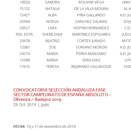
19020
SANDRA
BOLIVAR VEGA
UNIV
15132
NATALIA
DE LA VILLA MOLINA
AL-
13427
ALBA
PIÑA GALLARDO
A.D. 
25094
NOELIA
SANCHEZ SALINAS
DOJ
20537
LARA
HISPAN HERNANDEZ
C.D
FED. EXTR.
SHEREZADE
MARTINEZ ESPIGARES
JUD
20678
BEATRIZ
CORTES JURADO
MYT
12081
ZOE
SORIANO MORON
A.D. 
24374
MARIA
PEREA MANZANO
A.D. 
12389
MARIA
VERA DIAZ
LI
17615
TERESA
BEJARANO VALLADOLID
HUE
CONVOCATORIA SELECCIÓN ANDALUZA FASE
SECTOR CAMPEONATO DE ESPAÑA ABSOLUTO –
Olivenza / Badajoz 2019
29 Oct 2019
|
Judo
FECHA:
16 y 17 de noviembre de 2019.