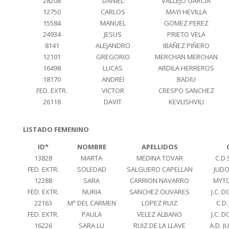
28208
DANIEL
VALLEJO GARCIA
12750
CARLOS
MAYI HEVILLA
15584
MANUEL
GOMEZ PEREZ
24934
JESUS
PRIETO VELA
8141
ALEJANDRO
IBAÑEZ PIÑERO
12101
GREGORIO
MERCHAN MERCHAN
16498
LUCAS
ARDILA HERREROS
18170
ANDREI
BADIU
FED. EXTR.
VICTOR
CRESPO SANCHEZ
26118
DAVIT
KEVLISHVILI
LISTADO FEMENINO
ID*
NOMBRE
APELLIDOS
13828
MARTA
MEDINA TOVAR
C.D
FED. EXTR.
SOLEDAD
SALGUERO CAPELLAN
JUD
12288
SARA
CARRION NAVARRO
MYT
FED. EXTR.
NURIA
SANCHEZ OLIVARES
J.C. 
22163
Mª DEL CARMEN
LOPEZ RUIZ
C.D.
FED. EXTR.
PAULA
VELEZ ALBANO
J.C. 
16226
SARA LU
RUIZ DE LA LLAVE
A.D. 