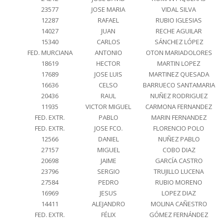
23577
JOSE MARIA
VIDAL SILVA
12287
RAFAEL
RUBIO IGLESIAS
14027
JUAN
RECHE AGUILAR
15340
CARLOS
SÁNCHEZ LÓPEZ
FED. MURCIANA
ANTONIO
OTON MARIADOLORES
18619
HECTOR
MARTIN LOPEZ
17689
JOSE LUIS
MARTINEZ QUESADA
16636
CELSO
BARRUECO SANTAMARIA
20436
RAUL
NUÑEZ RODRIGUEZ
11935
VICTOR MIGUEL
CARMONA FERNANDEZ
FED. EXTR.
PABLO
MARIN FERNANDEZ
FED. EXTR.
JOSE FCO.
FLORENCIO POLO
12566
DANIEL
NUÑEZ PABLO
27157
MIGUEL
COBO DIAZ
20698
JAIME
GARCÍA CASTRO
23796
SERGIO
TRUJILLO LUCENA
27584
PEDRO
RUBIO MORENO
16969
JESUS
LOPEZ DIAZ
14411
ALEJANDRO
MOLINA CAÑESTRO
FED. EXTR.
FÉLIX
GÓMEZ FERNÁNDEZ