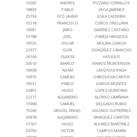
12563
ANDRES
PIZZANO CERRILLOS
19839
PABLO
VEGA JIMENEZ
25734
FCO. JAVIER
EGEA CALDEIRA
15218
FRANCISCO
COBOS ORELLANA
19091
JAIRO
GIMENEZ CASTAÑO
13788
JOEL
PAREJA HINOJOSA
18725
OSCAR
MOLINA GARCIA
22077
IGOR
GONZÁLEZ CAMACHO
26109
OLEKSII
VASYLIUS
20510
MARCO
RAMOS MORTENSEN
10638
ADAM
LAHZAOUI RADA
16970
SAMUEL
CHIROSA McCARTHY
19531
PABLO
GARCIA MONTES
23853
HUGO
LOPEZ QUINTANA
22371
ALEJANDRO
ALONSO LIMIÑANA
15908
SAMUEL
DELGADO RUBIO
15240
MIGUEL ANGEL
AGUADO GUITIERREZ
20978
ALEJANDRO
MARQUEZ CANTÓN
13767
HUGO
ALVAREZ MARTINEZ
24756
VICTOR
CAMPOS MARIN