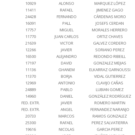
10929
ALONSO
MARQUEZ LÓPEZ
11411
RAFAEL
JIMENEZ GAGO
24428
FERNANDO
CÁRDENAS MORO
16091
PALL
JOSEFS CERDAN
17757
MIGUEL
MORALES HERRERO
11770
JUAN CARLOS
ORTIZ CHAVES
21639
VICTOR
GALVEZ CORDERO
12266
JAVIER
SORIANO PEREZ
16500
ALEJANDRO
REDONDO RIBEILL
17197
DAVID
GONZALEZ MEJIAS
11136
GHANEM
ELKARRAZ GARNOUSSI
11370
BORJA
VIDAL GUTIERREZ
12969
ANTONIO
CLAVIJO CAÑAS
24889
PABLO
LUBIAN GOMEZ
14960
DANIEL
GONZÁLEZ RODRÍGUEZ
FED. EXTR.
JAVIER
ROMERO MARTIN
FED. EXTR.
ANGEL
FERNANDEZ NARANJO
20733
MARCOS
RAMOS GONZALEZ
25300
RAFAEL
PEREZ SALVATIERRA
19616
NICOLAS
GARCIA PEREZ