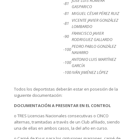
JOSÉ LUIS ROMERA
-81
GASPARICO
-81
MIGUEL CÉSAR PÉREZ RUIZ
VICENTE JAVIER GONZÁLEZ
-81
LOMBARDO
FRANCISCO JAVIER
-90
RODRIGUEZ GALLARDO
PEDRO PABLO GONZÁLEZ
-100
NAVARRO
ANTONIO LUIS MARTÍNEZ
-100
GARCÍA
-100
IVÁN JIMÉNEZ LÓPEZ
Todos los deportistas deberán estar en posesión de la
siguiente documentación:
DOCUMENTACIÓN A PRESENTAR EN EL CONTROL
o TRES Licencias Nacionales consecutivas o CINCO
alternas, tramitadas a través de un Club afiliado, siendo
una de ellas en ambos casos, la del año en curso.
o Carné de Kyus para los cinturones marrones, carné de