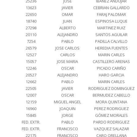
25236
JOSE
IBAÑEZ ANDUJAR
13623
JAVIER
CEBRIAN GALLARDO
22650
OMAR
FARAJ PALOMAR
18740
JUAN
ESPINOSA LUQUE
27298
ALBERTO
MARTINEZ RUIZ
20110
ALEJANDRO
SANTOS AGUILAR
7254
PABLO
PADILLA CALVILLO
26579
JOSE CARLOS
HEREDIA FUENTES
12527
CARLOS
MARIN CARLES
15057
JOSE MARIA
CASTILLERO ARENAS
12246
OSCAR
PICADO CARIÑO
20527
ALEJANDRO
HARO GARCIA
12662
PABLO
MARIN CARLES
22505
JAVIER
RODRIGUEZ DOMINGUEZ
12007
OSCAR
BERMUDEZ CABELLO
12159
MIGUEL ANGEL
MORA QUINTANA
16960
JOAQUIN
PEREZ RODRIGUEZ
15845
JORGE
GÓMEZ MORALES
FED. EXTR.
PABLO
PARDO RODRIGUEZ
FED. EXTR.
FRANCISCO
VAZQUEZ SALAZAR
22175
FRANCISCO
CARO ORELLANA