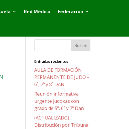
cuela
Red Médica
Federación
Entradas recientes
AULA DE FORMACIÓN
ON
PERMANENTE DE JUDO –
6º, 7º y 8º DAN
Reunión informativa
urgente judokas con
grado de 5º, 6º y 7º Dan
(ACTUALIZADO)
Distribución por Tribunal