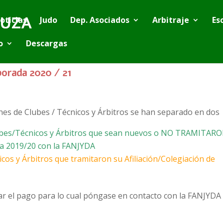
oticias
Judo
Dep. Asociados
Arbitraje
Es
o
Descargas
porada 2020 / 21
ones de Clubes / Técnicos y Árbitros se han separado en dos
Clubes/Técnicos y Árbitros que sean nuevos o NO TRAMITAR
ada 2019/20 con la FANJYDA
cos y Árbitros que tramitaron su Afiliación/Colegiación de
ar el pago para lo cual póngase en contacto con la FANJYDA