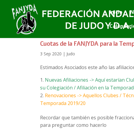
Inicio
N
Calendari
Cuotas de la FANJYDA para la Tem
3 Sep 2020
|
Judo
Estimados Asociados este año las afiliaci
Nuevas Afiliaciones -> Aquí estarían 
su Colegiación / Afiliación en la Tempor
Renovaciones -> Aquellos Clubes / Técni
Temporada 2019/20
Recordar que también es posible fraccion
para preguntar como hacerlo