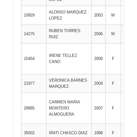
ALONSO MARQUEZ
2º
10929
2003
M
LOPEZ
DAN
RUBEN TORRES
2º
14275
2006
M
RUIZ
DAN
IRENE TELLEZ
2º
15454
2006
F
CANO
DAN
VERONICA BARNES
2º
21977
2004
F
MARQUEZ
DAN
CARMEN MARIA
2º
28885
MONTERO
2007
F
DAN
ALMOGUERA
2º
35002
IRATI CHASCO DIAZ
1998
F
DAN