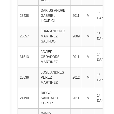
ADELL
DARIUS ANDREI
1º
CL
26438
GABRIEL
2011
M
DAN
JU
LICURICI
JUAN ANTONIO
1º
CL
25657
MARTINEZ
2009
M
DAN
JU
GALINDO
JAVIER
1º
CL
31513
OBRADORS
2011
M
DAN
JU
MARTÍNEZ
JOSE ANDRES
1º
CL
29836
PEREZ
2012
M
DAN
JU
MARTINEZ
DIEGO
1º
CL
24190
SANTIAGO
2011
M
DAN
JU
CORTES
DAVID
CL