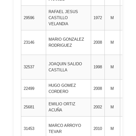
RAFAEL JESUS
1º
29596
CASTILLO
1972
M
DAN
VELANDIA
MARIO GONZALEZ
1º
23146
2008
M
RODRIGUEZ
DAN
JOAQUIN SALIDO
1º
32537
1998
M
CASTILLA
DAN
HUGO GOMEZ
1º
22499
2008
M
CORDERO
DAN
EMILIO ORTIZ
1º
25681
2002
M
ACUÑA
DAN
MARCO ARROYO
1º
31453
2010
M
TEVAR
DAN