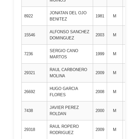
MUIÑOS
DAN
JONATAN DEL OJO
2º
8922
1981
M
BENITEZ
DAN
ALFONSO SANCHEZ
2º
15546
2003
M
DOMINGUEZ
DAN
SERGIO CANO
2º
7236
1999
M
MARTOS
DAN
RAUL CARBONERO
2º
29321
2009
M
MOLINA
DAN
HUGO GARCIA
2º
26692
2008
M
FLORES
DAN
JAVIER PEREZ
2º
7438
2000
M
ROLDAN
DAN
RAUL ROPERO
2º
29318
2009
M
RODRIGUEZ
DAN