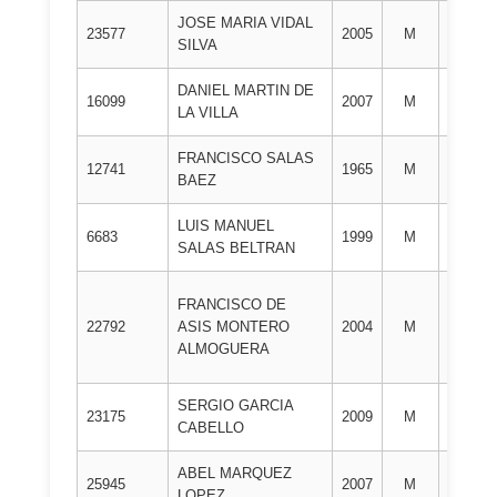
JOSE MARIA VIDAL
2º
23577
2005
M
SILVA
DAN
DANIEL MARTIN DE
2º
16099
2007
M
LA VILLA
DAN
FRANCISCO SALAS
2º
12741
1965
M
BAEZ
DAN
LUIS MANUEL
2º
6683
1999
M
SALAS BELTRAN
DAN
FRANCISCO DE
2º
22792
ASIS MONTERO
2004
M
DAN
ALMOGUERA
SERGIO GARCIA
2º
23175
2009
M
CABELLO
DAN
ABEL MARQUEZ
2º
25945
2007
M
LOPEZ
DAN