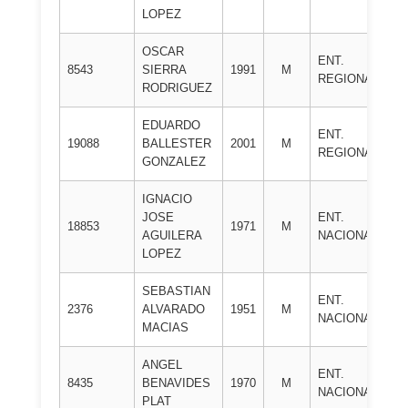
LOPEZ
OSCAR
J
ENT.
8543
SIERRA
1991
M
M
REGIONAL
RODRIGUEZ
C
EDUARDO
ENT.
M
19088
BALLESTER
2001
M
REGIONAL
S
GONZALEZ
IGNACIO
JOSE
ENT.
A.
18853
1971
M
AGUILERA
NACIONAL
S
LOPEZ
SEBASTIAN
ENT.
A.
2376
ALVARADO
1951
M
NACIONAL
A
MACIAS
ANGEL
ENT.
C.
8435
BENAVIDES
1970
M
NACIONAL
R
PLAT