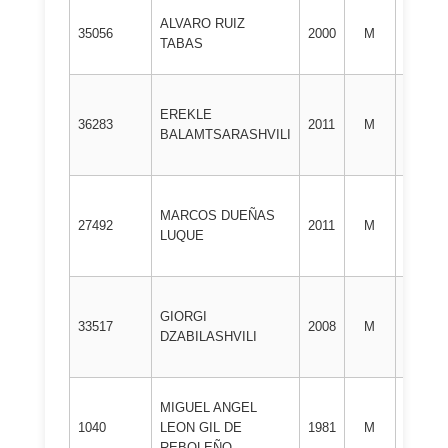
ALVARO RUIZ
1º
35056
2000
M
TABAS
DAN
EREKLE
1º
36283
2011
M
BALAMTSARASHVILI
DAN
MARCOS DUEÑAS
1º
27492
2011
M
LUQUE
DAN
GIORGI
1º
33517
2008
M
DZABILASHVILI
DAN
MIGUEL ANGEL
1º
1040
LEON GIL DE
1981
M
DAN
REBOLEÑO