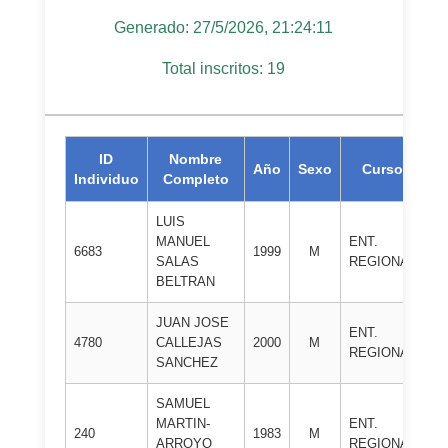
Generado: 27/5/2026, 21:24:11
Total inscritos: 19
ID
Nombre
Año
Sexo
Curso
Individuo
Completo
LUIS
MANUEL
ENT.
C.
6683
1999
M
SALAS
REGIONAL
S
BELTRAN
JUAN JOSE
ENT.
4780
CALLEJAS
2000
M
D
REGIONAL
SANCHEZ
SAMUEL
MARTIN-
ENT.
J
240
1983
M
ARROYO
REGIONAL
K