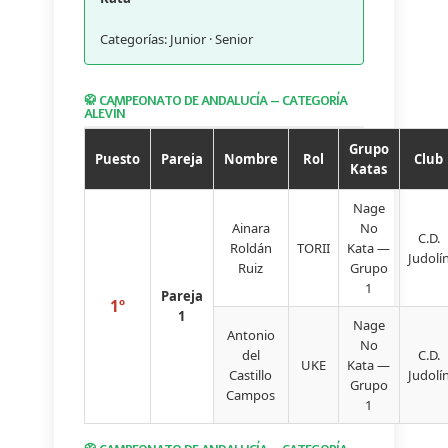
Categorías: Junior · Senior
🥋 CAMPEONATO DE ANDALUCÍA — CATEGORÍA
ALEVÍN
Grupo
Puesto
Pareja
Nombre
Rol
Club
Katas
Nage
Ainara
No
C.D.
Roldán
TORII
Kata —
Judolí
Ruiz
Grupo
1
Pareja
1º
1
Nage
Antonio
No
del
C.D.
UKE
Kata —
Castillo
Judolí
Grupo
Campos
1