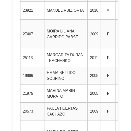
1º
23921
MANUEL RUIZ ORTA
2010
M
DAN
MOIRA LILIANA
1º
27407
2009
F
GARRIDO PABST
DAN
MARGARITA DURAN
1º
25113
2011
F
TKACHENKO
DAN
EMMA BELLIDO
1º
19886
2008
F
SOBRINO
DAN
MARINA MARIN
1º
21975
2005
F
MORATO
DAN
PAULA HUERTAS
1º
20573
2009
F
CACHAZO
DAN