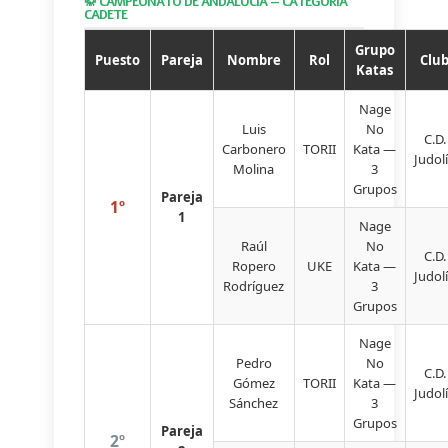
🥋 CAMPEONATO DE ANDALUCÍA — CATEGORÍA
CADETE
Grupo
Puesto
Pareja
Nombre
Rol
Clu
Katas
Nage
Luis
No
C.D.
Carbonero
TORII
Kata —
Judol
Molina
3
Grupos
Pareja
1º
1
Nage
Raúl
No
C.D.
Ropero
UKE
Kata —
Judol
Rodríguez
3
Grupos
Nage
Pedro
No
C.D.
Gómez
TORII
Kata —
Judol
Sánchez
3
Grupos
Pareja
2º