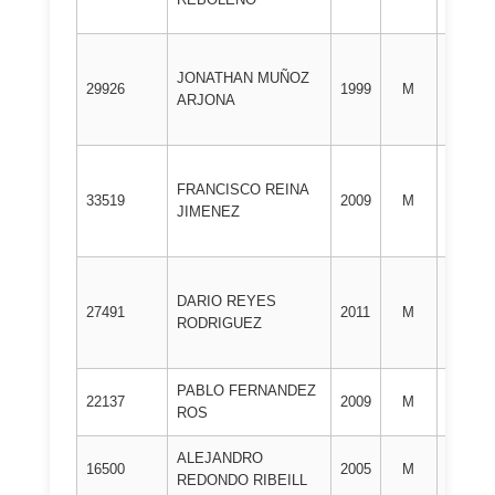
JONATHAN MUÑOZ
1º
29926
1999
M
ARJONA
DAN
FRANCISCO REINA
1º
33519
2009
M
JIMENEZ
DAN
DARIO REYES
1º
27491
2011
M
RODRIGUEZ
DAN
PABLO FERNANDEZ
1º
22137
2009
M
ROS
DAN
ALEJANDRO
1º
16500
2005
M
REDONDO RIBEILL
DAN