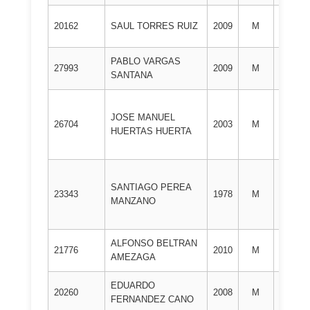
1º
20162
SAUL TORRES RUIZ
2009
M
DAN
PABLO VARGAS
1º
27993
2009
M
SANTANA
DAN
JOSE MANUEL
1º
26704
2003
M
HUERTAS HUERTA
DAN
SANTIAGO PEREA
1º
23343
1978
M
MANZANO
DAN
ALFONSO BELTRAN
1º
21776
2010
M
AMEZAGA
DAN
EDUARDO
1º
20260
2008
M
FERNANDEZ CANO
DAN