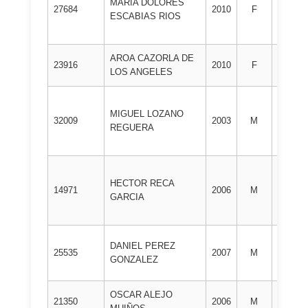
MARIA DOLORES
1º
27684
2010
F
ESCABIAS RIOS
DAN
AROA CAZORLA DE
1º
23916
2010
F
LOS ANGELES
DAN
MIGUEL LOZANO
2º
32009
2003
M
REGUERA
DAN
HECTOR RECA
2º
14971
2006
M
GARCIA
DAN
DANIEL PEREZ
2º
25535
2007
M
GONZALEZ
DAN
OSCAR ALEJO
2º
21350
2006
M