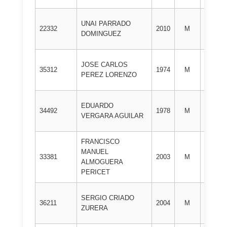
UNAI PARRADO
1º
22332
2010
M
DOMINGUEZ
DAN
JOSE CARLOS
1º
35312
1974
M
PEREZ LORENZO
DAN
EDUARDO
1º
34492
1978
M
VERGARA AGUILAR
DAN
FRANCISCO
MANUEL
1º
33381
2003
M
ALMOGUERA
DAN
PERICET
SERGIO CRIADO
1º
36211
2004
M
ZURERA
DAN