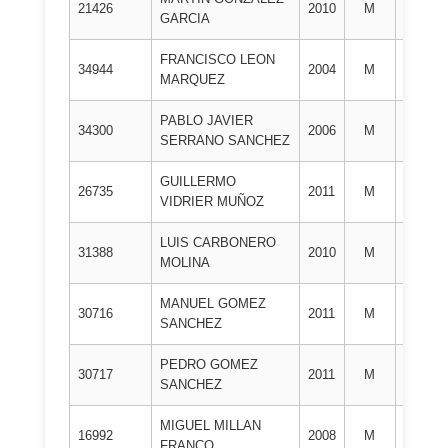
21426
2010
M
GARCIA
DAN
FRANCISCO LEON
1º
34944
2004
M
MARQUEZ
DAN
PABLO JAVIER
1º
34300
2006
M
SERRANO SANCHEZ
DAN
GUILLERMO
1º
26735
2011
M
VIDRIER MUÑOZ
DAN
LUIS CARBONERO
1º
31388
2010
M
MOLINA
DAN
MANUEL GOMEZ
1º
30716
2011
M
SANCHEZ
DAN
PEDRO GOMEZ
1º
30717
2011
M
SANCHEZ
DAN
MIGUEL MILLAN
1º
16992
2008
M
FRANCO
DAN