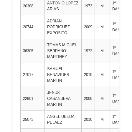
ANTONIO LOPEZ
1º
C.
26368
1973
M
ARIAS
DAN
CA
ADRIAN
1º
C.
20744
RODRIGUEZ
2009
M
DAN
CA
EXPOSITO
TOMAS MIGUEL
1º
C.
36305
SERRANO
1972
M
DAN
CA
MARTINEZ
SAMUEL
1º
C.
27017
BENAVIDES
2010
M
DAN
FE
MARTIN
JESUS
1º
C.
22901
CASANUEVA
2008
M
DAN
FE
MARTIN
ANGEL UBEDA
1º
C.
25073
2010
M
PELAEZ
DAN
FE