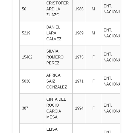
CRISTOFER
ENT.
J
56
ARDILA
1986
M
NACIONAL
C
ZUAZO
DANIEL
ENT.
M
5219
LARA
1989
M
NACIONAL
S
GALVEZ
SILVIA
ENT.
A.
15462
ROMERO
1975
F
NACIONAL
S
PEREZ
AFRICA
ENT.
C.
5036
SAIZ
1971
F
NACIONAL
R
GONZALEZ
CINTA DEL
ROCIO
ENT.
C.
387
1994
F
GARCIA
NACIONAL
S
MESA
ELISA
FE
ENT.