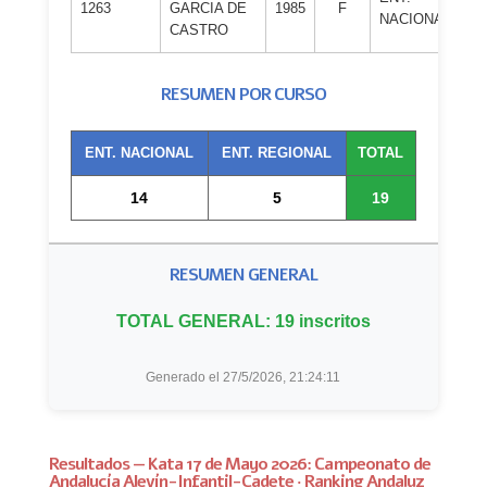
1263
GARCIA DE
1985
F
CA
NACIONAL
CASTRO
L
RESUMEN POR CURSO
ENT. NACIONAL
ENT. REGIONAL
TOTAL
14
5
19
RESUMEN GENERAL
TOTAL GENERAL: 19 inscritos
Generado el 27/5/2026, 21:24:11
Resultados — Kata 17 de Mayo 2026: Campeonato de
Andalucía Alevín-Infantil-Cadete · Ranking Andaluz