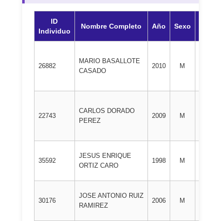
ID
Nombre Completo
Año
Sexo
DAN
Individuo
MARIO BASALLOTE
1º
26882
2010
M
CASADO
DAN
CARLOS DORADO
1º
22743
2009
M
PEREZ
DAN
JESUS ENRIQUE
1º
35592
1998
M
ORTIZ CARO
DAN
JOSE ANTONIO RUIZ
1º
30176
2006
M
RAMIREZ
DAN