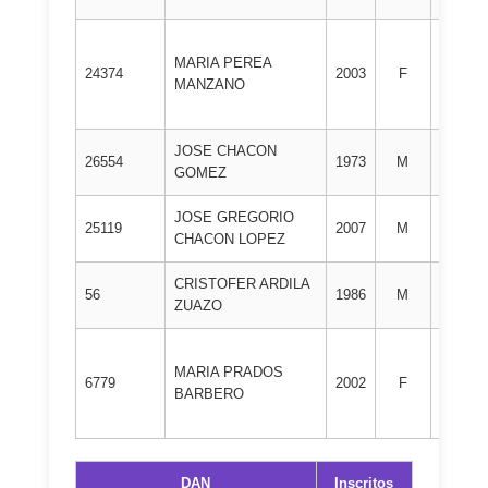
MARIA PEREA
2º
24374
2003
F
MANZANO
DAN
JOSE CHACON
3º
26554
1973
M
GOMEZ
DAN
JOSE GREGORIO
3º
25119
2007
M
CHACON LOPEZ
DAN
CRISTOFER ARDILA
3º
56
1986
M
ZUAZO
DAN
MARIA PRADOS
3º
6779
2002
F
BARBERO
DAN
DAN
Inscritos