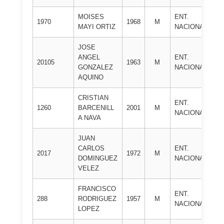
MOISES
ENT.
C.
1970
1968
M
MAYI ORTIZ
NACIONAL
R
JOSE
ANGEL
ENT.
C.
20105
1963
M
GONZALEZ
NACIONAL
A
AQUINO
CRISTIAN
F
ENT.
1260
BARCENILL
2001
M
CA
NACIONAL
A NAVA
L
JUAN
C
CARLOS
ENT.
2017
1972
M
D
DOMINGUEZ
NACIONAL
G
VELEZ
FRANCISCO
E
ENT.
288
RODRIGUEZ
1957
M
J
NACIONAL
LOPEZ
R