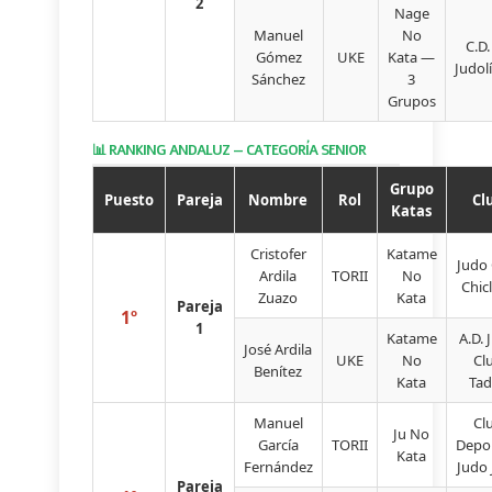
2
Nage
Manuel
No
C.D.
Gómez
UKE
Kata —
Judol
Sánchez
3
Grupos
📊 RANKING ANDALUZ — CATEGORÍA SENIOR
Grupo
Puesto
Pareja
Nombre
Rol
Cl
Katas
Cristofer
Katame
Judo 
Ardila
TORII
No
Chic
Zuazo
Kata
Pareja
1º
1
Katame
A.D. 
José Ardila
UKE
No
Cl
Benítez
Kata
Ta
Manuel
Cl
Ju No
García
TORII
Depo
Kata
Fernández
Judo 
Pareja