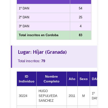
1º DAN
54
2º DAN
25
3º DAN
4
Total inscritos en Cordoba
83
Lugar: Híjar (Granada)
Total inscritos:
79
ID
Nombre
Año
Sexo
DAN
Individuo
Completo
HUGO
1º
C.
30224
SEPULVEDA
2011
M
DAN
BE
SANCHEZ