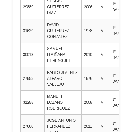
SERGIO
CL
1º
29889
GUTIERREZ
2006
M
DE
DAN
DIAZ
NA
DAVID
CL
1º
31629
GUTIERREZ
1978
M
DE
DAN
GONZALEZ
NA
SAMUEL
CL
1º
30013
LIMIÑANA
2010
M
DE
DAN
BERENGUEL
NA
PABLO JIMENEZ-
1º
CL
27953
ALFARO
1976
M
DAN
MA
VALLEJO
MANUEL
1º
CL
31255
LOZANO
2009
M
DAN
MA
RODRIGUEZ
JOSE ANTONIO
1º
CL
27668
FERNANDEZ
2011
M
DAN
JU