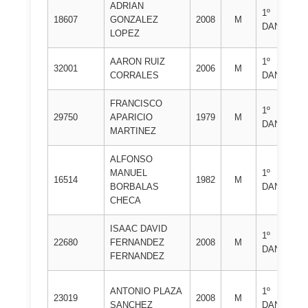
ADRIAN
1º
CL
18607
GONZALEZ
2008
M
DAN
AL
LOPEZ
AARON RUIZ
1º
CL
32001
2006
M
CORRALES
DAN
TO
FRANCISCO
CL
1º
29750
APARICIO
1979
M
DE
DAN
MARTINEZ
AL
ALFONSO
CL
MANUEL
1º
16514
1982
M
DE
BORBALAS
DAN
GO
CHECA
ISAAC DAVID
CL
1º
22680
FERNANDEZ
2008
M
DE
DAN
FERNANDEZ
JU
CL
ANTONIO PLAZA
1º
23019
2008
M
DE
SANCHEZ
DAN