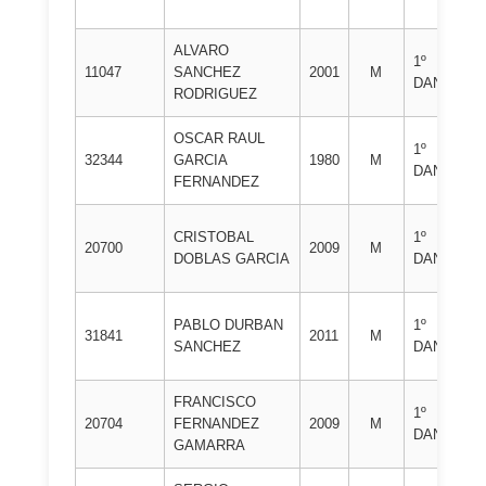
JU
ALVARO
CL
1º
11047
SANCHEZ
2001
M
DE
DAN
RODRIGUEZ
JU
OSCAR RAUL
CL
1º
32344
GARCIA
1980
M
DE
DAN
FERNANDEZ
JU
CL
CRISTOBAL
1º
20700
2009
M
DE
DOBLAS GARCIA
DAN
NA
CL
PABLO DURBAN
1º
31841
2011
M
DE
SANCHEZ
DAN
NA
FRANCISCO
CL
1º
20704
FERNANDEZ
2009
M
DE
DAN
GAMARRA
NA