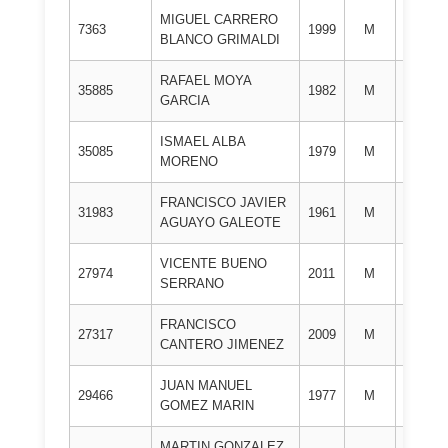
MIGUEL CARRERO
1º
7363
1999
M
BLANCO GRIMALDI
DAN
RAFAEL MOYA
1º
35885
1982
M
GARCIA
DAN
ISMAEL ALBA
1º
35085
1979
M
MORENO
DAN
FRANCISCO JAVIER
1º
31983
1961
M
AGUAYO GALEOTE
DAN
VICENTE BUENO
1º
27974
2011
M
SERRANO
DAN
FRANCISCO
1º
27317
2009
M
CANTERO JIMENEZ
DAN
JUAN MANUEL
1º
29466
1977
M
GOMEZ MARIN
DAN
MARTIN GONZALEZ
1º