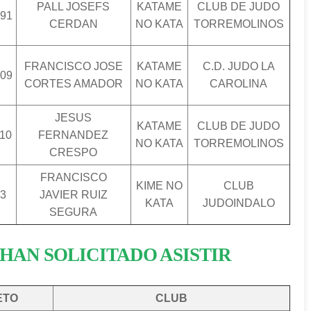
PALL JOSEFS
KATAME
CLUB DE JUDO
91
CERDAN
NO KATA
TORREMOLINOS
FRANCISCO JOSE
KATAME
C.D. JUDO LA
09
CORTES AMADOR
NO KATA
CAROLINA
JESUS
KATAME
CLUB DE JUDO
10
FERNANDEZ
NO KATA
TORREMOLINOS
CRESPO
FRANCISCO
KIME NO
CLUB
3
JAVIER RUIZ
KATA
JUDOINDALO
SEGURA
HAN SOLICITADO ASISTIR
ETO
CLUB