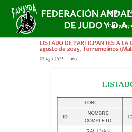
Inicio
N
Calendari
LISTADO DE PARTICPANTES A LA 
agosto de 2025, Torremolinos (Mál
23 Ago 2025
|
Judo
LISTAD
TORI
NOMBRE
ID
I
COMPLETO
RAUL VAN