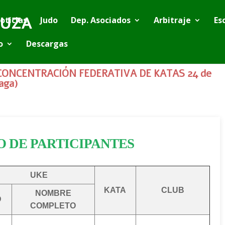
oticias
Judo
Dep. Asociados
Arbitraje
Es
o
Descargas
CONCENTRACIÓN FEDERATIVA DE KATAS 24 de
aga)
O DE PARTICIPANTES
UKE
KATA
CLUB
NOMBRE
D
COMPLETO