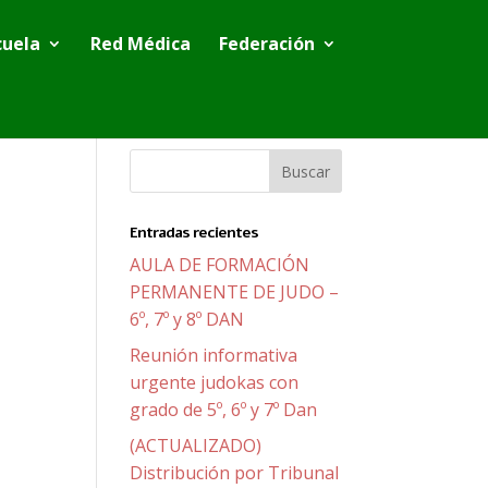
cuela
Red Médica
Federación
Entradas recientes
AULA DE FORMACIÓN
PERMANENTE DE JUDO –
6º, 7º y 8º DAN
Reunión informativa
urgente judokas con
grado de 5º, 6º y 7º Dan
(ACTUALIZADO)
Distribución por Tribunal