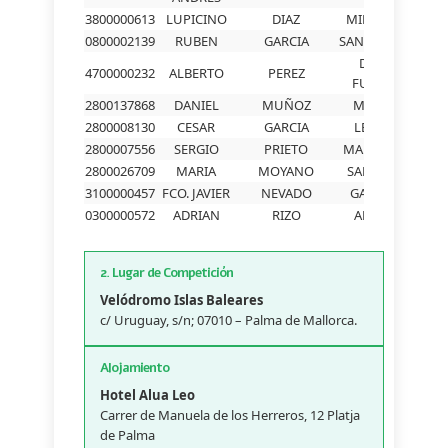
3800000613
LUPICINO
DIAZ
MIRANDA
0800002139
RUBEN
GARCIA
SAN RAFAEL
DE LA
4700000232
ALBERTO
PEREZ
FUENTE
2800137868
DANIEL
MUÑOZ
MONTE
2800008130
CESAR
GARCIA
LEMOS
2800007556
SERGIO
PRIETO
MADRIGAL
2800026709
MARIA
MOYANO
SANCHEZ
3100000457
FCO. JAVIER
NEVADO
GASTON
0300000572
ADRIAN
RIZO
ALAVES
2. Lugar de Competición
Velódromo Islas Baleares
c/ Uruguay, s/n; 07010 – Palma de Mallorca.
Alojamiento
Hotel Alua Leo
Carrer de Manuela de los Herreros, 12 Platja
de Palma