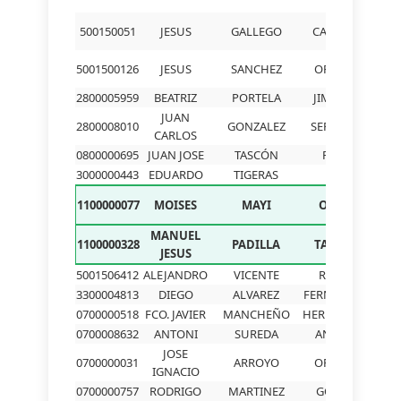
500150051
JESUS
GALLEGO
CATALAN
R
5001500126
JESUS
SANCHEZ
ORTEGA
R
2800005959
BEATRIZ
PORTELA
JIMENEZ
R
JUAN
2800008010
GONZALEZ
SERRANO
R
CARLOS
0800000695
JUAN JOSE
TASCÓN
ROEL
R
3000000443
EDUARDO
TIGERAS
GIL
R
1100000077
MOISES
MAYI
ORTIZ
R
MANUEL
1100000328
PADILLA
TARDIO
JESUS
5001506412
ALEJANDRO
VICENTE
RICON
3300004813
DIEGO
ALVAREZ
FERNANDEZ
0700000518
FCO. JAVIER
MANCHEÑO
HERNANDEZ
0700008632
ANTONI
SUREDA
ANTICH
JOSE
0700000031
ARROYO
ORTEGA
IGNACIO
0700000757
RODRIGO
MARTINEZ
GOMEZ