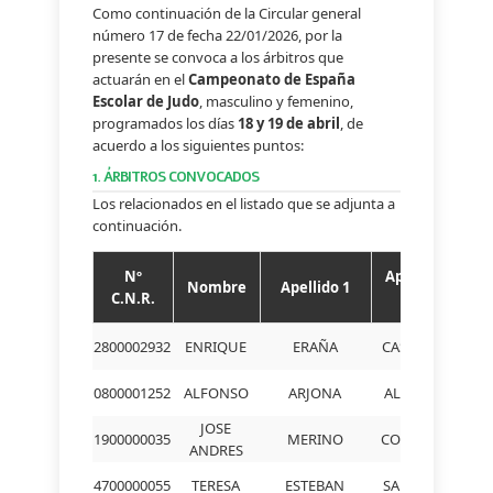
Como continuación de la Circular general
número 17 de fecha 22/01/2026, por la
presente se convoca a los árbitros que
actuarán en el
Campeonato de España
Escolar de Judo
, masculino y femenino,
programados los días
18 y 19 de abril
, de
acuerdo a los siguientes puntos:
1. ÁRBITROS CONVOCADOS
Los relacionados en el listado que se adjunta a
continuación.
Nº
Apellido
Nombre
Apellido 1
Fe
C.N.R.
2
2800002932
ENRIQUE
ERAÑA
CASTILLO
R
0800001252
ALFONSO
ARJONA
ALCAZAR
R
JOSE
1900000035
MERINO
COLLADO
R
ANDRES
4700000055
TERESA
ESTEBAN
SAN JOSE
R