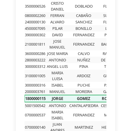
CRISTO
3500006526
DOBLADO
FLORES
DANIEL
0800002260
FERRAN
CABAÑO
SURIOL
2400000130
ALVARO
SANCHEZ
FLOREZ
4500007095
PILAR
BONILLO
LARA
3900000302
DAVID
FERNANDEZ
PEREZ
JOSE
2100001811
FERNANDEZ
BARROSO
MANUEL
3600000286
JOSE MARIA
CALVO
RAPADO
2800003222
ANTONIO
NUÑEZ
DE LA OSA
3000003312
ANGEL LUIS
PINA
TEROL
MARIA
3100001005
ARDOIZ
GRACIA
LUISA
3000000316
ISABEL
PUCHE
PALAO
2000003761
MANUEL
MOREIRA
GARCIA
1800000115
JORGE
GOMEZ
ROLDAN
5001500542
ANTONIO
CANTALAPIEDRA
CESTEROS
MARIA
0700000537
FERNANDEZ
MATAS
ISABEL
JUAN
0700000140
MARTINEZ
HERRERO
ANDRES