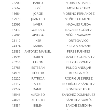
22200
PABLO
MORALES BAINES
26662
JOSÉ
MORENO CANO
18684
JORGE
MORENO FERNÁNDEZ
17970
JUAN FCO
MUÑOZ CLEMENTE
22599
JAVIER
NADALES RUEDA
16432
GONZALO
NAVARRO GÓMEZ
27096
AINHOA
NÚÑEZ NAVARRO
23119
IKER
ORTEGA VICO
24374
MARIA
PEREA MANZANO
22832
ANTONIO MANUEL
PÉREZ FUENTES
21596
RUBEN
PLAZUELO GONZALEZ
20254
AARON
PULGAR GOMEZ
22783
ESTEBAN
PULIDO ANDUJAR
14971
HÉCTOR
RECA GARCÍA
29220
PATRICIA
RODRIGUEZ PEREZ
23117
ABRIL
RODRÍGUEZ SÁNCHEZ
22249
DANIEL
ROMERO PADIAL
15546
ALFONSO
SÁNCHEZ DOMÍNGUEZ
24821
ALBERTO
SÁNCHEZ GARCÍA
13831
BELEN
SANCHEZ MEDINA