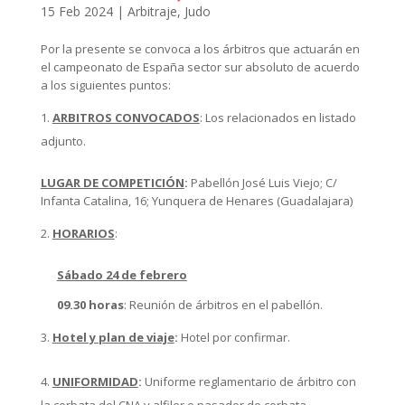
15 Feb 2024
|
Arbitraje
,
Judo
Por la presente se convoca a los árbitros que actuarán en
el campeonato de España sector sur absoluto de acuerdo
a los siguientes puntos:
ARBITROS CONVOCADOS
: Los relacionados en listado
adjunto.
LUGAR DE COMPETICIÓN
:
Pabellón José Luis Viejo; C/
Infanta Catalina, 16; Yunquera de Henares (Guadalajara)
HORARIOS
:
Sábado 24 de febrero
09.30 horas
: Reunión de árbitros en el pabellón.
Hotel y plan de viaje
:
Hotel por confirmar.
UNIFORMIDAD
:
Uniforme reglamentario de árbitro con