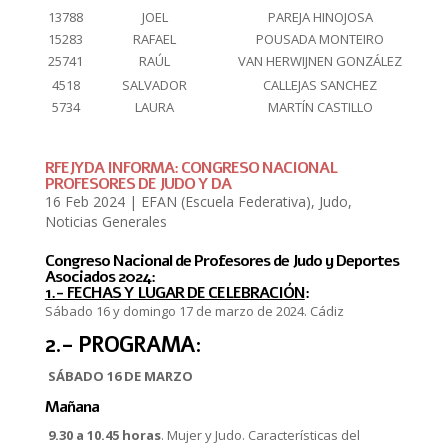
13788
JOEL
PAREJA HINOJOSA
15283
RAFAEL
POUSADA MONTEIRO
25741
RAÚL
VAN HERWIJNEN GONZÁLEZ
4518
SALVADOR
CALLEJAS SANCHEZ
5734
LAURA
MARTÍN CASTILLO
RFEJYDA INFORMA: CONGRESO NACIONAL
PROFESORES DE JUDO Y DA
16 Feb 2024
|
EFAN (Escuela Federativa)
,
Judo
,
Noticias Generales
Congreso Nacional de Profesores de Judo y Deportes
Asociados 2024:
1.- FECHAS Y LUGAR DE CELEBRACIÓN
:
Sábado 16 y domingo 17 de marzo de 2024. Cádiz
2.- PROGRAMA:
SÁBADO
16
DE
MARZO
Mañana
9.30 a 10.45 horas
. Mujer y Judo. Características del