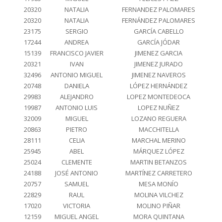
20320
NATALIA
FERNANDEZ PALOMARES
20320
NATALIA
FERNÁNDEZ PALOMARES
23175
SERGIO
GARCÍA CABELLO
17244
ANDREA
GARCÍA JÓDAR
15139
FRANCISCO JAVIER
JIMENEZ GARCIA
20321
IVAN
JIMENEZ JURADO
32496
ANTONIO MIGUEL
JIMENEZ NAVEROS
20748
DANIELA
LÓPEZ HERNÁNDEZ
29983
ALEJANDRO
LOPEZ MONTEDEOCA
19987
ANTONIO LUIS
LOPEZ NUÑEZ
32009
MIGUEL
LOZANO REGUERA
20863
PIETRO
MACCHITELLA
28111
CELIA
MARCHAL MERINO
25945
ABEL
MÁRQUEZ LÓPEZ
25024
CLEMENTE
MARTIN BETANZOS
24188
JOSÉ ANTONIO
MARTÍNEZ CARRETERO
20757
SAMUEL
MESA MONÍO
22829
RAUL
MOLINA VILCHEZ
17020
VICTORIA
MOLINO PIÑAR
12159
MIGUEL ANGEL
MORA QUINTANA