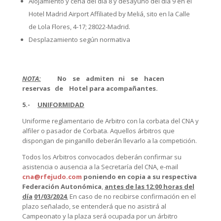
Alojamiento y cena del día 8 y desayuno del día 9 en el
Hotel Madrid Airport Affiliated by Meliá, sito en la Calle
de Lola Flores, 4-17; 28022-Madrid.
Desplazamiento según normativa
NOTA:
No
se admiten ni se hacen
reservas de Hotel para acompañantes.
5.-
UNIFORMIDAD
Uniforme reglamentario de Arbitro con la corbata del CNA y
alfiler o pasador de Corbata. Aquellos árbitros que
dispongan de pinganillo deberán llevarlo a la competición.
Todos los Arbitros convocados deberán confirmar su
asistencia o ausencia a la Secretaría del CNA, e-mail
cna@rfejudo.com
poniendo en copia a su respectiva
Federación Autonómica
,
antes de las 12:00 horas del
día
01/03/2024
.
En caso de no recibirse confirmación en el
plazo señalado, se entenderá que no asistirá al
Campeonato y la plaza será ocupada por un árbitro