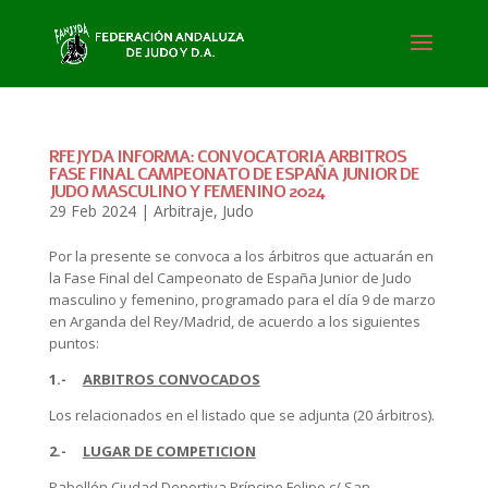
RFEJYDA INFORMA: CONVOCATORIA ARBITROS
FASE FINAL CAMPEONATO DE ESPAÑA JUNIOR DE
JUDO MASCULINO Y FEMENINO 2024
29 Feb 2024
|
Arbitraje
,
Judo
Por la presente se convoca a los árbitros que actuarán en
la Fase Final del Campeonato de España Junior de Judo
masculino y femenino, programado para el día 9 de marzo
en Arganda del Rey/Madrid, de acuerdo a los siguientes
puntos:
1.-
ARBITROS CONVOCADOS
Los relacionados en el listado que se adjunta (20 árbitros).
2.-
LUGAR DE COMPETICION
Pabellón Ciudad Deportiva Príncipe Felipe c/ San