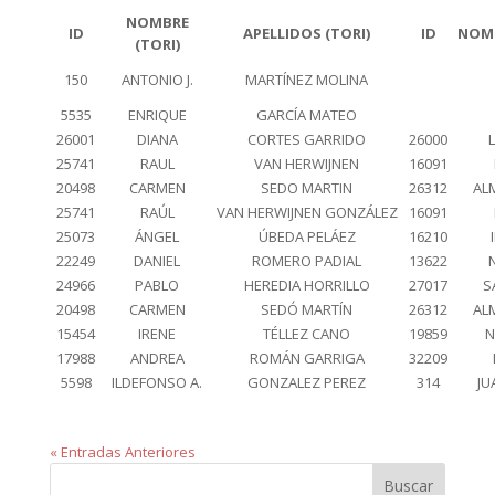
NOMBRE
ID
APELLIDOS (TORI)
ID
NOMB
(TORI)
150
ANTONIO J.
MARTÍNEZ MOLINA
5535
ENRIQUE
GARCÍA MATEO
26001
DIANA
CORTES GARRIDO
26000
25741
RAUL
VAN HERWIJNEN
16091
20498
CARMEN
SEDO MARTIN
26312
AL
25741
RAÚL
VAN HERWIJNEN GONZÁLEZ
16091
25073
ÁNGEL
ÚBEDA PELÁEZ
16210
22249
DANIEL
ROMERO PADIAL
13622
24966
PABLO
HEREDIA HORRILLO
27017
S
20498
CARMEN
SEDÓ MARTÍN
26312
AL
15454
IRENE
TÉLLEZ CANO
19859
N
17988
ANDREA
ROMÁN GARRIGA
32209
5598
ILDEFONSO A.
GONZALEZ PEREZ
314
JU
« Entradas Anteriores