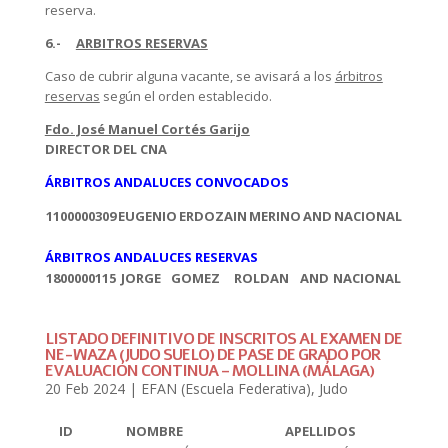
reserva.
6.-
ARBITROS RESERVAS
Caso de cubrir alguna vacante, se avisará a los
árbitros
reservas
según el orden establecido.
Fdo. José Manuel Cortés Garijo
DIRECTOR DEL CNA
ÁRBITROS ANDALUCES CONVOCADOS
1100000309
EUGENIO
ERDOZAIN
MERINO
AND
NACIONAL
ÁRBITROS ANDALUCES RESERVAS
1800000115
JORGE
GOMEZ
ROLDAN
AND
NACIONAL
LISTADO DEFINITIVO DE INSCRITOS AL EXAMEN DE
NE-WAZA (JUDO SUELO) DE PASE DE GRADO POR
EVALUACIÓN CONTINUA – MOLLINA (MÁLAGA)
20 Feb 2024
|
EFAN (Escuela Federativa)
,
Judo
ID
NOMBRE
APELLIDOS