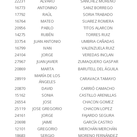
22231
ÁLVARO
SÁNCHEZ MORENO
16773
ANTONINO
SANZ BORREGO
17792
RAÚL
SORIA TRABADO
16764
MATEO
SUAREZ ROMERA
20956
PABLO
TITOS ALARCON
14275
RUBÉN
TORRES RUIZ
33754
JUAN ANTONIO
UMBRIA CAÑADAS
16799
IVAN
VALENZUELA RUIZ
24104
JORGE
VEREDAS INCLAN
27967
JUAN JAVIER
ZUMAQUERO GASPAR
20869
MARTA
BARUTELL DEL ÁGUILA
MARÍA DE LOS
28919
CARAVACA TAMAYO
ÁNGELES
20870
DAVID
CARRIÓ CAMACHO
15162
SONIA
CASTILLO ARENILLAS
26554
JOSE
CHACON GOMEZ
25119
JOSE GREGORIO
CHACON LOPEZ
24161
JORGE
FAJARDO SEGURA
20698
JAIME
GARCÍA CASTRO
12101
GREGORIO
MERCHÁN MERCHÁN
18683
SERGIO
MORENO FERNÁNDEZ