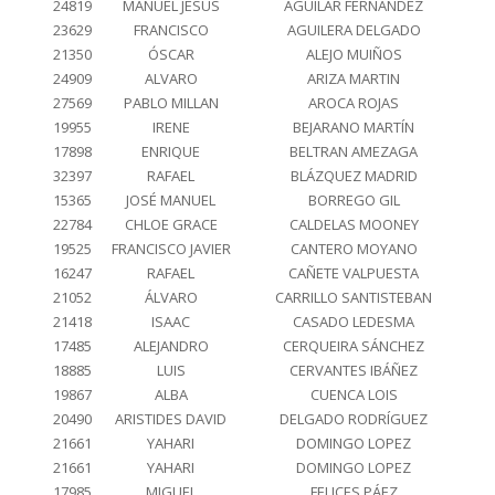
24819
MANUEL JESÚS
AGUILAR FERNÁNDEZ
23629
FRANCISCO
AGUILERA DELGADO
21350
ÓSCAR
ALEJO MUIÑOS
24909
ALVARO
ARIZA MARTIN
27569
PABLO MILLAN
AROCA ROJAS
19955
IRENE
BEJARANO MARTÍN
17898
ENRIQUE
BELTRAN AMEZAGA
32397
RAFAEL
BLÁZQUEZ MADRID
15365
JOSÉ MANUEL
BORREGO GIL
22784
CHLOE GRACE
CALDELAS MOONEY
19525
FRANCISCO JAVIER
CANTERO MOYANO
16247
RAFAEL
CAÑETE VALPUESTA
21052
ÁLVARO
CARRILLO SANTISTEBAN
21418
ISAAC
CASADO LEDESMA
17485
ALEJANDRO
CERQUEIRA SÁNCHEZ
18885
LUIS
CERVANTES IBÁÑEZ
19867
ALBA
CUENCA LOIS
20490
ARISTIDES DAVID
DELGADO RODRÍGUEZ
21661
YAHARI
DOMINGO LOPEZ
21661
YAHARI
DOMINGO LOPEZ
17985
MIGUEL
FELICES PÁEZ