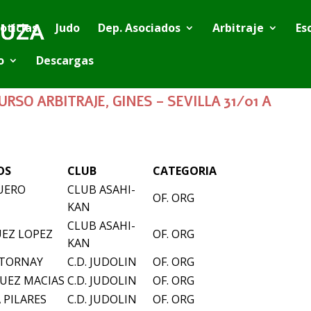
oticias
Judo
Dep. Asociados
Arbitraje
Es
o
Descargas
URSO ARBITRAJE, GINES – SEVILLA 31/01 A
OS
CLUB
CATEGORIA
UERO
CLUB ASAHI-
OF. ORG
KAN
CLUB ASAHI-
EZ LOPEZ
OF. ORG
KAN
 TORNAY
C.D. JUDOLIN
OF. ORG
UEZ MACIAS
C.D. JUDOLIN
OF. ORG
 PILARES
C.D. JUDOLIN
OF. ORG