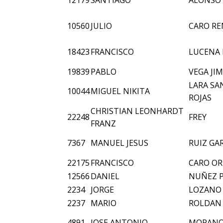
12179
SANTIAGO
ALONSO 
10560
JULIO
CARO R
18423
FRANCISCO
LUCENA
19839
PABLO
VEGA JI
LARA SA
10044
MIGUEL NIKITA
ROJAS
CHRISTIAN LEONHARDT
22248
FREY
FRANZ
7367
MANUEL JESUS
RUIZ GA
22175
FRANCISCO
CARO O
12566
DANIEL
NUÑEZ 
2234
JORGE
LOZANO 
2237
MARIO
ROLDAN
4891
JOSE ANTONIO
MORANO