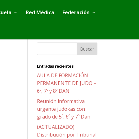
cuela
Red Médica
Federación
Entradas recientes
AULA DE FORMACIÓN
PERMANENTE DE JUDO –
6º, 7º y 8º DAN
Reunión informativa
urgente judokas con
grado de 5º, 6º y 7º Dan
(ACTUALIZADO)
Distribución por Tribunal