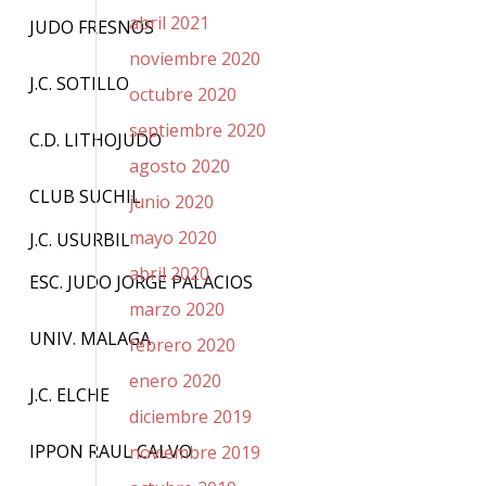
abril 2021
JUDO FRESNOS
noviembre 2020
J.C. SOTILLO
octubre 2020
septiembre 2020
C.D. LITHOJUDO
agosto 2020
CLUB SUCHIL
junio 2020
mayo 2020
J.C. USURBIL
abril 2020
ESC. JUDO JORGE PALACIOS
marzo 2020
UNIV. MALAGA
febrero 2020
enero 2020
J.C. ELCHE
diciembre 2019
IPPON RAUL CALVO
noviembre 2019