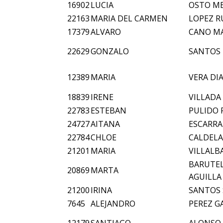
16902
LUCIA
OSTO M
22163
MARIA DEL CARMEN
LOPEZ R
17379
ALVARO
CANO M
22629
GONZALO
SANTOS 
12389
MARIA
VERA DI
18839
IRENE
VILLADA
22783
ESTEBAN
PULIDO 
24727
AITANA
ESCARRA
22784
CHLOE
CALDEL
21201
MARIA
VILLALB
BARUTEL
20869
MARTA
AGUILLA
21200
IRINA
SANTOS
7645
ALEJANDRO
PEREZ 