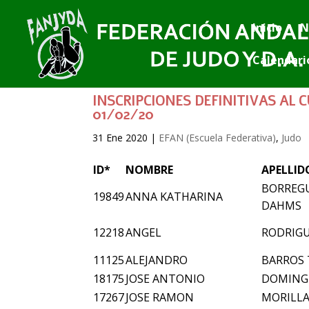
Inicio
N
Calendari
INSCRIPCIONES DEFINITIVAS AL C
01/02/20
31 Ene 2020
|
EFAN (Escuela Federativa)
,
Judo
ID*
NOMBRE
APELLID
BORREG
19849
ANNA KATHARINA
DAHMS
12218
ANGEL
RODRIGU
11125
ALEJANDRO
BARROS
18175
JOSE ANTONIO
DOMING
17267
JOSE RAMON
MORILLA