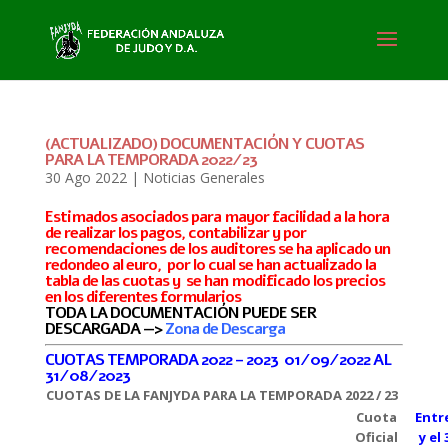
(ACTUALIZADO) DOCUMENTACIÓN Y CUOTAS
PARA LA TEMPORADA 2022/23
30 Ago 2022
|
Noticias Generales
Estimados asociados para mayor facilidad a la hora
de realizar los pagos, contabilizar y por
recomendaciones de los auditores se ha aplicado un
redondeo al euro, por lo cual se han actualizado la
tabla de las cuotas y se han modificado los precios
en los diferentes formularios
TODA LA DOCUMENTACIÓN PUEDE SER
DESCARGADA —>
Zona de Descarga
CUOTAS TEMPORADA 2022 – 2023 01/09/2022 AL
31/08/2023
CUOTAS DE LA FANJYDA PARA LA TEMPORADA 2022 / 23
Cuota
Entre
Oficial
y el