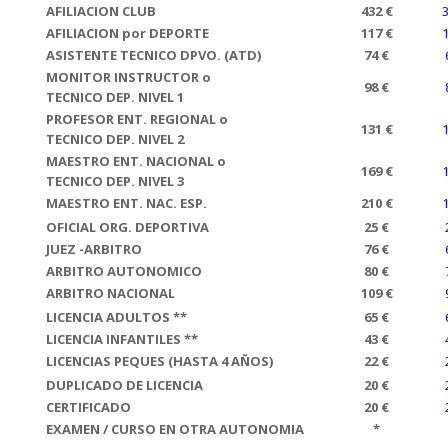
AFILIACION CLUB
432 €
3
AFILIACION por DEPORTE
117 €
1
ASISTENTE TECNICO DPVO. (ATD)
74 €
MONITOR INSTRUCTOR o
98 €
TECNICO DEP. NIVEL 1
PROFESOR ENT. REGIONAL o
131 €
1
TECNICO DEP. NIVEL 2
MAESTRO ENT. NACIONAL o
169 €
1
TECNICO DEP. NIVEL 3
MAESTRO ENT. NAC. ESP.
210 €
1
OFICIAL ORG. DEPORTIVA
25 €
JUEZ -ARBITRO
76 €
ARBITRO AUTONOMICO
80 €
ARBITRO NACIONAL
109 €
LICENCIA ADULTOS **
65 €
LICENCIA INFANTILES
**
43 €
LICENCIAS PEQUES (HASTA 4 AÑOS)
22 €
DUPLICADO DE LICENCIA
20 €
CERTIFICADO
20 €
EXAMEN / CURSO EN OTRA AUTONOMIA
*