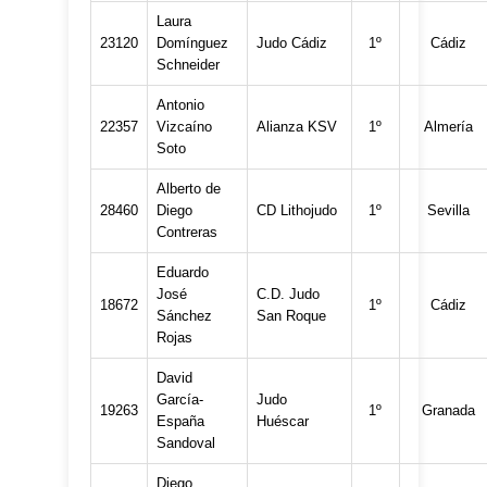
Laura
23120
Domínguez
Judo Cádiz
1º
Cádiz
Schneider
Antonio
22357
Vizcaíno
Alianza KSV
1º
Almería
Soto
Alberto de
28460
Diego
CD Lithojudo
1º
Sevilla
Contreras
Eduardo
José
C.D. Judo
18672
1º
Cádiz
Sánchez
San Roque
Rojas
David
García-
Judo
19263
1º
Granada
España
Huéscar
Sandoval
Diego