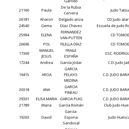
Garrido
De la Rubia
21160
Paula
Judo Tats
Cervera
26181
Aharon
Delgado ariza
CD Judo atar
24540
Gema
Díaz Chaves
Escuela de judo R
FERNANDEZ
25994
ELENA
CD TOMO
VAN-PUTTEN
26696
POL
FILELLA DÍAZ
CD TOMO
MANUEL
FRAILE
17369
ESC. RODRIG
JESUS
ESPAÑA
17244
Andrea
García Jódar
C.D. Judo Ja
GARCIA
19415
AROA
PELAYO-
C.D. JUDO BAR
MEDINA
GARCIA
20318
ANA
C.D. JUDO BAR
PINEAU
29301
ELISA MARIA
GARCIA PUIG
C.D. JUDO BAR
21789
Maria
García Román
Club Judo Hue
García-
19263
David
Espona
Judo Huésc
Sandoval