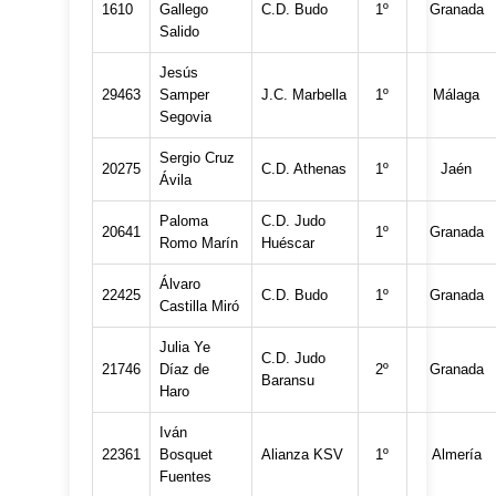
1610
Gallego
C.D. Budo
1º
Granada
Salido
Jesús
29463
Samper
J.C. Marbella
1º
Málaga
Segovia
Sergio Cruz
20275
C.D. Athenas
1º
Jaén
Ávila
Paloma
C.D. Judo
20641
1º
Granada
Romo Marín
Huéscar
Álvaro
22425
C.D. Budo
1º
Granada
Castilla Miró
Julia Ye
C.D. Judo
21746
Díaz de
2º
Granada
Baransu
Haro
Iván
22361
Bosquet
Alianza KSV
1º
Almería
Fuentes