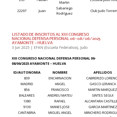
Martin
Sabariego
22297
Juan
Club Judo Torre
Rodríguez
LISTADO DE INSCRITOS AL XIII CONGRESO
NACIONAL DEFENSA PERSONAL 06-08/06/2025
AYAMONTE – HUELVA
3 Jun 2025
|
EFAN (Escuela Federativa)
,
Judo
XIII CONGRESO NACIONAL DEFENSA PERSONAL
06-
08/06/2025 AYAMONTE – HUELVA
ID/AUTONOMIA
NOMBRE
APELLIDOS
839
ENCARNACION
CABRERIZO LOREN
MADRID
ANGEL
GASCO LERANCA
856
FRANCISCO
MARTIN MARQUE
BALEARES
ANDREU MATEU
SINTES SEGUI
1380
RAFAEL
ALCANTARA CASTILL
9139
MANES JOSE
GARCIA MARTINEZ
CANTABRIA
MIGUEL ANGEL
MINCHERO RODRIGU