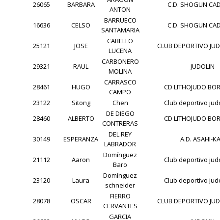
26065
BARBARA
C.D. SHOGUN CADI
ANTON
BARRUECO
16636
CELSO
C.D. SHOGUN CADI
SANTAMARIA
CABELLO
25121
JOSE
CLUB DEPORTIVO JU
LUCENA
CARBONERO
29321
RAUL
JUDOLIN
MOLINA
CARRASCO
28461
HUGO
CD LITHOJUDO BO
CAMPO
23122
Sitong
Chen
Club deportivo jud
DE DIEGO
28460
ALBERTO
CD LITHOJUDO BO
CONTRERAS
DEL REY
30149
ESPERANZA
A.D. ASAHI-K
LABRADOR
Domínguez
21112
Aaron
Club deportivo jud
Baro
Domínguez
23120
Laura
Club deportivo jud
schneider
FIERRO
28078
OSCAR
CLUB DEPORTIVO JU
CERVANTES
GARCIA