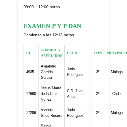
09:00 – 12:00 horas.
EXAMEN 2º Y 3º DAN
Comienzo a las 12:15 horas.
NOMBRE Y
ID
CLUB
DAN
PROVINCI
APELLIDOS
Alejandro
Judo
4935
Garrido
3º
Málaga
Rodríguez
García
Jesús María
C.D. Judo
17690
de la Cruz
2º
Cádiz
Anteí
Núñez
Vicente
Judo
17286
2º
Málaga
Giles Resnik
Rodríguez
Sergio