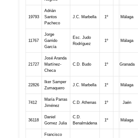
Adrián
19793
Santos
J.C. Marbella
1º
Málaga
Pacheco
Jorge
Esc. Judo
11767
Garrido
1º
Málaga
Rodríguez
García
José Aranda
21727
Martínez-
C.D. Budo
1º
Granada
Checa
Iker Samper
22826
J.C. Marbella
1º
Málaga
Zumaquero
María Parras
7412
C.D. Athenas
1º
Jaén
Jiménez
Daniel
C.D.
36118
1º
Málaga
Gomez Julia
Benalmádena
Francisco