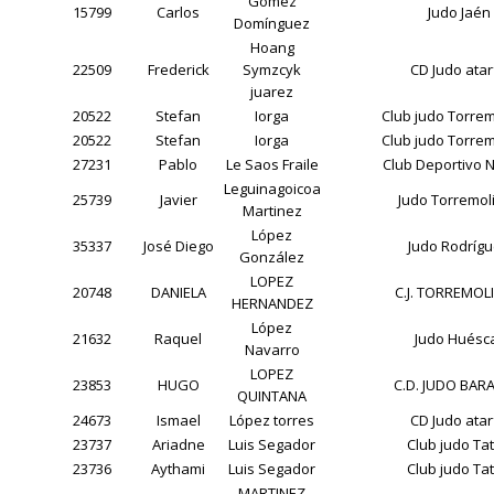
Gómez
15799
Carlos
Judo Jaén
Domínguez
Hoang
22509
Frederick
Symzcyk
CD Judo atar
juarez
20522
Stefan
Iorga
Club judo Torre
20522
Stefan
Iorga
Club judo Torre
27231
Pablo
Le Saos Fraile
Club Deportivo 
Leguinagoicoa
25739
Javier
Judo Torremol
Martinez
López
35337
José Diego
Judo Rodríg
González
LOPEZ
20748
DANIELA
C.J. TORREMOL
HERNANDEZ
López
21632
Raquel
Judo Huésc
Navarro
LOPEZ
23853
HUGO
C.D. JUDO BAR
QUINTANA
24673
Ismael
López torres
CD Judo atar
23737
Ariadne
Luis Segador
Club judo Ta
23736
Aythami
Luis Segador
Club judo Ta
MARTINEZ