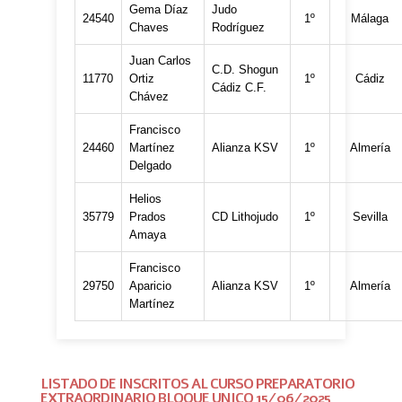
Gema Díaz
Judo
24540
1º
Málaga
Chaves
Rodríguez
Juan Carlos
C.D. Shogun
11770
Ortiz
1º
Cádiz
Cádiz C.F.
Chávez
Francisco
24460
Martínez
Alianza KSV
1º
Almería
Delgado
Helios
35779
Prados
CD Lithojudo
1º
Sevilla
Amaya
Francisco
29750
Aparicio
Alianza KSV
1º
Almería
Martínez
LISTADO DE INSCRITOS AL CURSO PREPARATORIO
EXTRAORDINARIO BLOQUE UNICO 15/06/2025