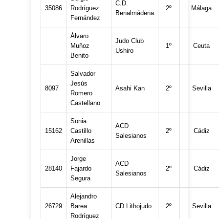
C.D.
35086
Rodríguez
2º
Málaga
Benalmádena
Fernández
Álvaro
Judo Club
Muñoz
1º
Ceuta
Ushiro
Benito
Salvador
Jesús
8097
Asahi Kan
2º
Sevilla
Romero
Castellano
Sonia
ACD
15162
Castillo
2º
Cádiz
Salesianos
Arenillas
Jorge
ACD
28140
Fajardo
2º
Cádiz
Salesianos
Segura
Alejandro
26729
Barea
CD Lithojudo
2º
Sevilla
Rodríguez