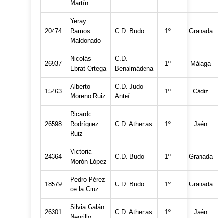
Martín
Yeray
20474
Ramos
C.D. Budo
1º
Granada
Maldonado
Nicolás
C.D.
26937
1º
Málaga
Ebrat Ortega
Benalmádena
Alberto
C.D. Judo
15463
1º
Cádiz
Moreno Ruiz
Anteí
Ricardo
26598
Rodríguez
C.D. Athenas
1º
Jaén
Ruiz
Victoria
24364
C.D. Budo
1º
Granada
Morón López
Pedro Pérez
18579
C.D. Budo
1º
Granada
de la Cruz
Silvia Galán
26301
C.D. Athenas
1º
Jaén
Negrillo