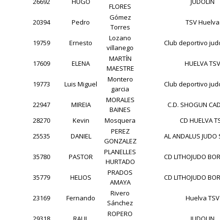
26692
HUGO
JUDOLIN
FLORES
Gómez
20394
Pedro
TSV Huelva
Torres
Lozano
19759
Ernesto
Club deportivo jud
villanego
MARTÍN
17609
ELENA
HUELVA TS
MAESTRE
Montero
19773
Luis Miguel
Club deportivo jud
garcia
MORALES
22947
MIREIA
C.D. SHOGUN CADI
BAINES
28270
Kevin
Mosquera
CD HUELVA T
PEREZ
25535
DANIEL
AL ANDALUS JUDO 
GONZALEZ
PLANELLES
35780
PASTOR
CD LITHOJUDO BO
HURTADO
PRADOS
35779
HELIOS
CD LITHOJUDO BO
AMAYA
Rivero
23169
Fernando
Huelva TSV
Sánchez
ROPERO
29318
RAUL
JUDOLIN