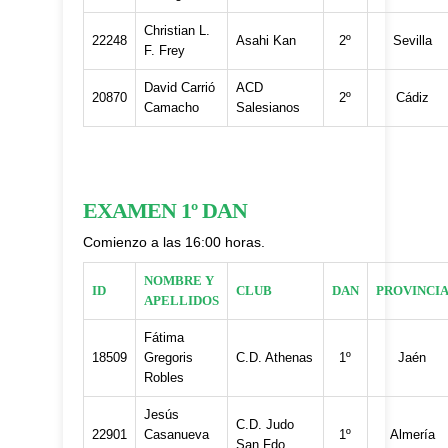
Christian L.
22248
Asahi Kan
2º
Sevilla
F. Frey
David Carrió
ACD
20870
2º
Cádiz
Camacho
Salesianos
EXAMEN 1º DAN
Comienzo a las 16:00 horas.
NOMBRE Y
ID
CLUB
DAN
PROVINCI
APELLIDOS
Fátima
18509
Gregoris
C.D. Athenas
1º
Jaén
Robles
Jesús
C.D. Judo
22901
Casanueva
1º
Almería
San Fdo.