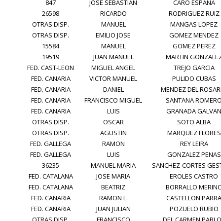
847
JOSE SEBASTIAN
CARO ESPAÑA
26598
RICARDO
RODRIGUEZ RUIZ
OTRAS DISP.
MANUEL
MANGAS LOPEZ
OTRAS DISP.
EMILIO JOSE
GOMEZ MENDEZ
15584
MANUEL
GOMEZ PEREZ
19519
JUAN MANUEL
MARTIN GONZALE
FED. CAST-LEON
MIGUEL ANGEL
TREJO GARCIA
FED. CANARIA
VICTOR MANUEL
PULIDO CUBAS
FED. CANARIA
DANIEL
MENDEZ DEL ROSAR
FED. CANARIA
FRANCISCO MIGUEL
SANTANA ROMER
FED. CANARIA
LUIS
GRANADA GALVA
OTRAS DISP.
OSCAR
SOTO ALBA
OTRAS DISP.
AGUSTIN
MARQUEZ FLORES
FED. GALLEGA
RAMON
REY LEIRA
FED. GALLEGA
LUIS
GONZALEZ PENAS
36235
MANUEL MARIA
SANCHEZ-CORTES GES
FED. CATALANA
JOSE MARIA
EROLES CASTRO
FED. CATALANA
BEATRIZ
BORRALLO MERIN
FED. CANARIA
RAMON L.
CASTELLON PARR
FED. CANARIA
JUAN JULIAN
POZUELO RUBIO
OTRAS DISP.
FRANCISCO
DEL CARMEN PABL