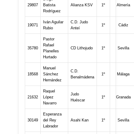
29807
Batista
Alianza KSV
1º
Almería
Rodríguez
Iván Aguilar
C.D. Judo
19071
1º
Cádiz
Rubio
Anteí
Pastor
Rafael
35780
CD Lithojudo
1º
Sevilla
Planelles
Hurtado
Manuel
C.D.
18568
Sánchez
1º
Málaga
Benalmádena
Hernández
Raquel
Judo
21632
López
1º
Granada
Huéscar
Navarro
Esperanza
30149
del Rey
Asahi Kan
1º
Sevilla
Labrador