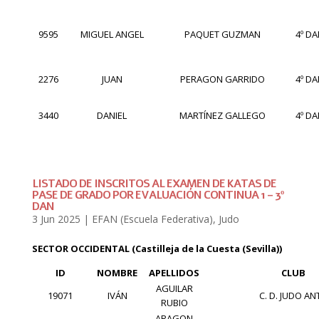
9595
MIGUEL ANGEL
PAQUET GUZMAN
4º D
2276
JUAN
PERAGON GARRIDO
4º D
3440
DANIEL
MARTÍNEZ GALLEGO
4º D
LISTADO DE INSCRITOS AL EXAMEN DE KATAS DE
PASE DE GRADO POR EVALUACIÓN CONTINUA 1 – 3º
DAN
3 Jun 2025
|
EFAN (Escuela Federativa)
,
Judo
SECTOR OCCIDENTAL (Castilleja de la Cuesta (Sevilla))
ID
NOMBRE
APELLIDOS
CLUB
AGUILAR
19071
IVÁN
C. D. JUDO AN
RUBIO
ARAGON