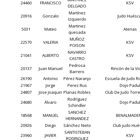
24460
FRANCISCO
KSV
DELGADO
Martínez
20916
Gonzalo
Judo Huésc
Izquierdo
Martinez
5031
Mateo
Atenas
quesada
MUÑOZ
22570
VALERIA
KSV
POISON
NAVARRO
21041
ALBERTO
KSV
CASTRO
Pedrosa
20137
Juan Manuel
Rincón de la Vi
Barrero
26190
Antonio
Pérez Naranjo
Escuela de Judo R
21967
Jorge
Perez Rus
Dojo Padu
24807
Jose Joaquin
Planas Robles
Club De Judo Torr
Rodríguez
24680
Álvaro
Dojo Padu
Schindler
SANCHEZ
18568
MANUEL
BENALMADE
HERNANDEZ
20926
Diego
Sánchez Nieto
Club judo Hué
SANTISTEBAN
23960
JAVIER
KSV
RODRIGUEZ