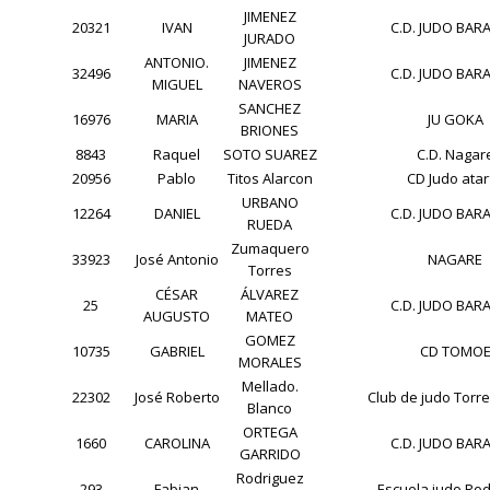
JIMENEZ
20321
IVAN
C.D. JUDO BAR
JURADO
ANTONIO.
JIMENEZ
32496
C.D. JUDO BAR
MIGUEL
NAVEROS
SANCHEZ
16976
MARIA
JU GOKA
BRIONES
8843
Raquel
SOTO SUAREZ
C.D. Nagar
20956
Pablo
Titos Alarcon
CD Judo atar
URBANO
12264
DANIEL
C.D. JUDO BAR
RUEDA
Zumaquero
33923
José Antonio
NAGARE
Torres
CÉSAR
ÁLVAREZ
25
C.D. JUDO BAR
AUGUSTO
MATEO
GOMEZ
10735
GABRIEL
CD TOMO
MORALES
Mellado.
22302
José Roberto
Club de judo Torr
Blanco
ORTEGA
1660
CAROLINA
C.D. JUDO BAR
GARRIDO
Rodriguez
293
Fabian
Escuela judo Ro