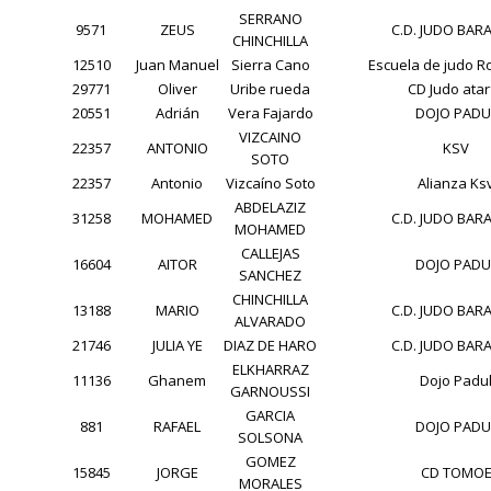
SERRANO
9571
ZEUS
C.D. JUDO BAR
CHINCHILLA
12510
Juan Manuel
Sierra Cano
Escuela de judo R
29771
Oliver
Uribe rueda
CD Judo atar
20551
Adrián
Vera Fajardo
DOJO PADU
VIZCAINO
22357
ANTONIO
KSV
SOTO
22357
Antonio
Vizcaíno Soto
Alianza Ks
ABDELAZIZ
31258
MOHAMED
C.D. JUDO BAR
MOHAMED
CALLEJAS
16604
AITOR
DOJO PADU
SANCHEZ
CHINCHILLA
13188
MARIO
C.D. JUDO BAR
ALVARADO
21746
JULIA YE
DIAZ DE HARO
C.D. JUDO BAR
ELKHARRAZ
11136
Ghanem
Dojo Padu
GARNOUSSI
GARCIA
881
RAFAEL
DOJO PADU
SOLSONA
GOMEZ
15845
JORGE
CD TOMO
MORALES