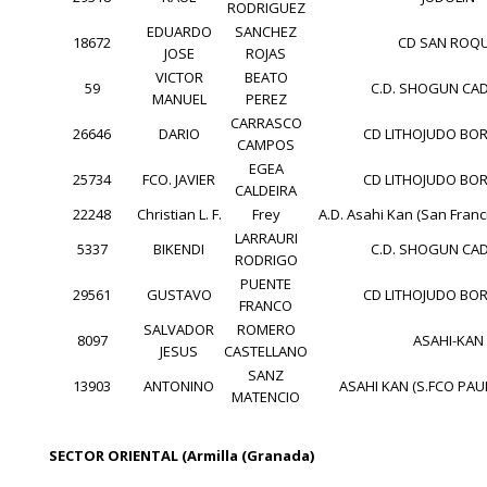
RODRIGUEZ
EDUARDO
SANCHEZ
18672
CD SAN ROQ
JOSE
ROJAS
VICTOR
BEATO
59
C.D. SHOGUN CADI
MANUEL
PEREZ
CARRASCO
26646
DARIO
CD LITHOJUDO BO
CAMPOS
EGEA
25734
FCO. JAVIER
CD LITHOJUDO BO
CALDEIRA
22248
Christian L. F.
Frey
A.D. Asahi Kan (San Franc
LARRAURI
5337
BIKENDI
C.D. SHOGUN CADI
RODRIGO
PUENTE
29561
GUSTAVO
CD LITHOJUDO BO
FRANCO
SALVADOR
ROMERO
8097
ASAHI-KAN
JESUS
CASTELLANO
SANZ
13903
ANTONINO
ASAHI KAN (S.FCO PAUL
MATENCIO
SECTOR ORIENTAL (Armilla (Granada)