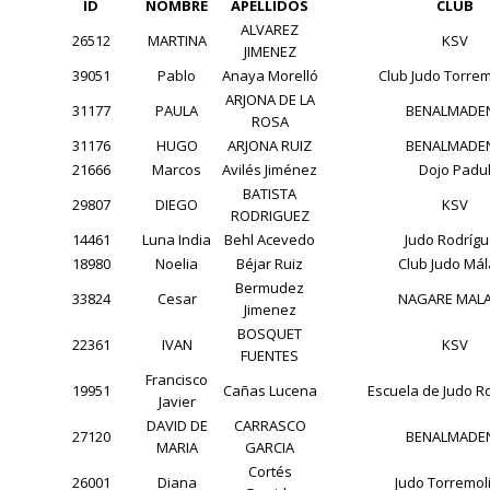
ID
NOMBRE
APELLIDOS
CLUB
ALVAREZ
26512
MARTINA
KSV
JIMENEZ
39051
Pablo
Anaya Morelló
Club Judo Torre
ARJONA DE LA
31177
PAULA
BENALMADE
ROSA
31176
HUGO
ARJONA RUIZ
BENALMADE
21666
Marcos
Avilés Jiménez
Dojo Padu
BATISTA
29807
DIEGO
KSV
RODRIGUEZ
14461
Luna India
Behl Acevedo
Judo Rodríg
18980
Noelia
Béjar Ruiz
Club Judo Má
Bermudez
33824
Cesar
NAGARE MAL
Jimenez
BOSQUET
22361
IVAN
KSV
FUENTES
Francisco
19951
Cañas Lucena
Escuela de Judo R
Javier
DAVID DE
CARRASCO
27120
BENALMADE
MARIA
GARCIA
Cortés
26001
Diana
Judo Torremol