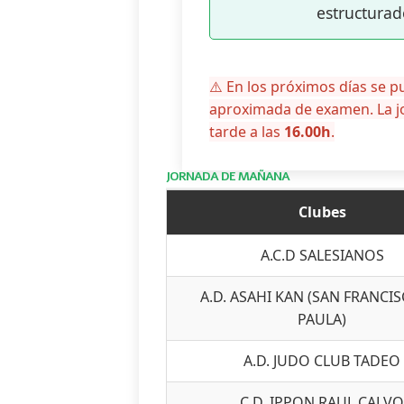
estructurad
⚠️ En los próximos días se pu
aproximada de examen. La 
tarde a las
16.00h
.
JORNADA DE MAÑANA
Clubes
A.C.D SALESIANOS
A.D. ASAHI KAN (SAN FRANCI
PAULA)
A.D. JUDO CLUB TADEO
C.D. IPPON RAUL CALV