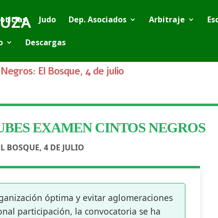
oticias
Judo
Dep. Asociados
Arbitraje
Es
o
Descargas
Negros: El Bosque, 4 de julio
UBES EXAMEN CINTOS NEGROS
EL BOSQUE,
4 DE JULIO
ganización óptima y evitar aglomeraciones
nal participación, la convocatoria se ha