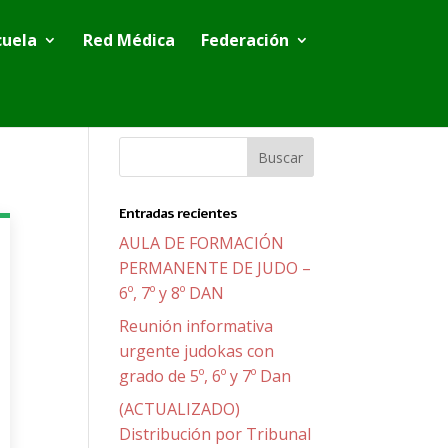
cuela
Red Médica
Federación
Entradas recientes
AULA DE FORMACIÓN
PERMANENTE DE JUDO –
6º, 7º y 8º DAN
Reunión informativa
urgente judokas con
grado de 5º, 6º y 7º Dan
(ACTUALIZADO)
Distribución por Tribunal