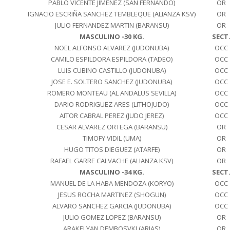
PABLO VICENTE JIMENEZ (SAN FERNANDO)
OR
IGNACIO ESCRIÑA SANCHEZ TEMBLEQUE (ALIANZA KSV)
OR
JULIO FERNANDEZ MARTIN (BARANSU)
OR
MASCULINO -30 KG.
SECT
NOEL ALFONSO ALVAREZ (JUDONUBA)
OCC
CAMILO ESPILDORA ESPILDORA (TADEO)
OCC
LUIS CUBINO CASTILLO (JUDONUBA)
OCC
JOSE E. SOLTERO SANCHEZ (JUDONUBA)
OCC
ROMERO MONTEAU (AL ANDALUS SEVILLA)
OCC
DARIO RODRIGUEZ ARES (LITHOJUDO)
OCC
AITOR CABRAL PEREZ (JUDO JEREZ)
OCC
CESAR ALVAREZ ORTEGA (BARANSU)
OR
TIMOFY VIDIL (UMA)
OR
HUGO TITOS DIEGUEZ (ATARFE)
OR
RAFAEL GARRE CALVACHE (ALIANZA KSV)
OR
MASCULINO -34 KG.
SECT
MANUEL DE LA HABA MENDOZA (KORYO)
OCC
JESUS ROCHA MARTINEZ (SHOGUN)
OCC
ALVARO SANCHEZ GARCIA (JUDONUBA)
OCC
JULIO GOMEZ LOPEZ (BARANSU)
OR
ARAKELYAN DEMBOSVKI (ARIAS)
OR