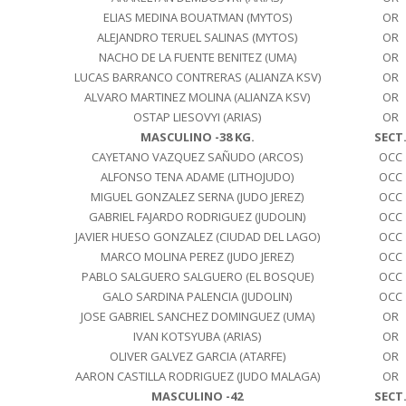
ELIAS MEDINA BOUATMAN (MYTOS)
OR
ALEJANDRO TERUEL SALINAS (MYTOS)
OR
NACHO DE LA FUENTE BENITEZ (UMA)
OR
LUCAS BARRANCO CONTRERAS (ALIANZA KSV)
OR
ALVARO MARTINEZ MOLINA (ALIANZA KSV)
OR
OSTAP LIESOVYI (ARIAS)
OR
MASCULINO -38 KG.
SECT
CAYETANO VAZQUEZ SAÑUDO (ARCOS)
OCC
ALFONSO TENA ADAME (LITHOJUDO)
OCC
MIGUEL GONZALEZ SERNA (JUDO JEREZ)
OCC
GABRIEL FAJARDO RODRIGUEZ (JUDOLIN)
OCC
JAVIER HUESO GONZALEZ (CIUDAD DEL LAGO)
OCC
MARCO MOLINA PEREZ (JUDO JEREZ)
OCC
PABLO SALGUERO SALGUERO (EL BOSQUE)
OCC
GALO SARDINA PALENCIA (JUDOLIN)
OCC
JOSE GABRIEL SANCHEZ DOMINGUEZ (UMA)
OR
IVAN KOTSYUBA (ARIAS)
OR
OLIVER GALVEZ GARCIA (ATARFE)
OR
AARON CASTILLA RODRIGUEZ (JUDO MALAGA)
OR
MASCULINO -42
SECT