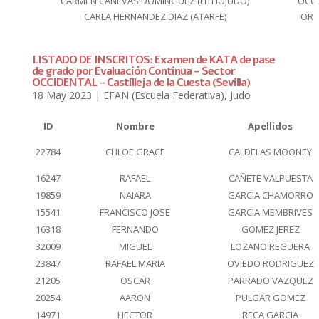
CARMEN CANEVAS DOMINGUEZ (LITHOJUDO)
OCC
CARLA HERNANDEZ DIAZ (ATARFE)
OR
LISTADO DE INSCRITOS: Examen de KATA de pase
de grado por Evaluación Continua – Sector
OCCIDENTAL – Castilleja de la Cuesta (Sevilla)
18 May 2023
|
EFAN (Escuela Federativa)
,
Judo
ID
Nombre
Apellidos
22784
CHLOE GRACE
CALDELAS MOONEY
16247
RAFAEL
CAÑETE VALPUESTA
19859
NAIARA
GARCIA CHAMORRO
15541
FRANCISCO JOSE
GARCIA MEMBRIVES
16318
FERNANDO
GOMEZ JEREZ
32009
MIGUEL
LOZANO REGUERA
23847
RAFAEL MARIA
OVIEDO RODRIGUEZ
21205
OSCAR
PARRADO VAZQUEZ
20254
AARON
PULGAR GOMEZ
14971
HECTOR
RECA GARCIA