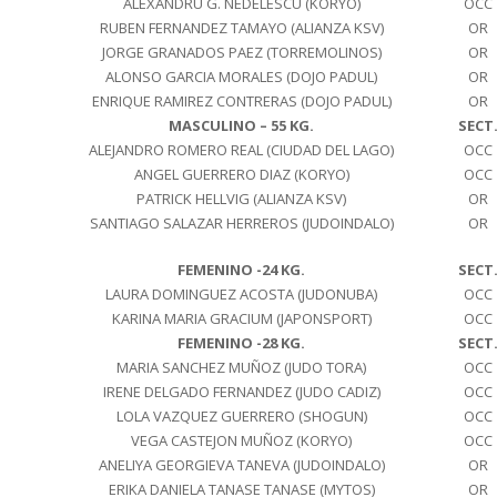
ALEXANDRU G. NEDELESCU (KORYO)
OCC
RUBEN FERNANDEZ TAMAYO (ALIANZA KSV)
OR
JORGE GRANADOS PAEZ (TORREMOLINOS)
OR
ALONSO GARCIA MORALES (DOJO PADUL)
OR
ENRIQUE RAMIREZ CONTRERAS (DOJO PADUL)
OR
MASCULINO – 55 KG.
SECT
ALEJANDRO ROMERO REAL (CIUDAD DEL LAGO)
OCC
ANGEL GUERRERO DIAZ (KORYO)
OCC
PATRICK HELLVIG (ALIANZA KSV)
OR
SANTIAGO SALAZAR HERREROS (JUDOINDALO)
OR
FEMENINO -24 KG.
SECT
LAURA DOMINGUEZ ACOSTA (JUDONUBA)
OCC
KARINA MARIA GRACIUM (JAPONSPORT)
OCC
FEMENINO -28 KG.
SECT
MARIA SANCHEZ MUÑOZ (JUDO TORA)
OCC
IRENE DELGADO FERNANDEZ (JUDO CADIZ)
OCC
LOLA VAZQUEZ GUERRERO (SHOGUN)
OCC
VEGA CASTEJON MUÑOZ (KORYO)
OCC
ANELIYA GEORGIEVA TANEVA (JUDOINDALO)
OR
ERIKA DANIELA TANASE TANASE (MYTOS)
OR