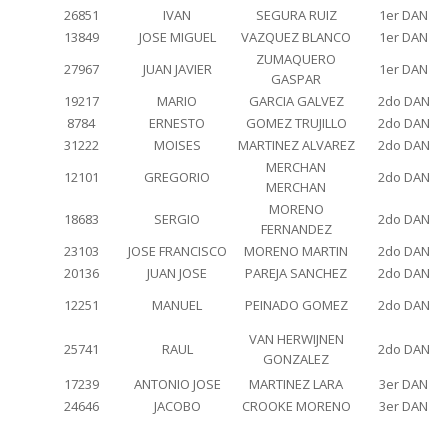
26851
IVAN
SEGURA RUIZ
1er DAN
13849
JOSE MIGUEL
VAZQUEZ BLANCO
1er DAN
ZUMAQUERO
27967
JUAN JAVIER
1er DAN
GASPAR
19217
MARIO
GARCIA GALVEZ
2do DAN
8784
ERNESTO
GOMEZ TRUJILLO
2do DAN
31222
MOISES
MARTINEZ ALVAREZ
2do DAN
MERCHAN
12101
GREGORIO
2do DAN
MERCHAN
MORENO
18683
SERGIO
2do DAN
FERNANDEZ
23103
JOSE FRANCISCO
MORENO MARTIN
2do DAN
20136
JUAN JOSE
PAREJA SANCHEZ
2do DAN
12251
MANUEL
PEINADO GOMEZ
2do DAN
VAN HERWIJNEN
25741
RAUL
2do DAN
GONZALEZ
17239
ANTONIO JOSE
MARTINEZ LARA
3er DAN
24646
JACOBO
CROOKE MORENO
3er DAN