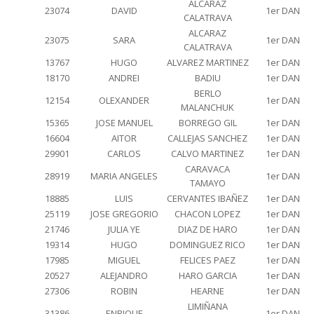
ALCARAZ
23074
DAVID
1er DAN
CALATRAVA
ALCARAZ
23075
SARA
1er DAN
CALATRAVA
13767
HUGO
ALVAREZ MARTINEZ
1er DAN
18170
ANDREI
BADIU
1er DAN
BERLO
12154
OLEXANDER
1er DAN
MALANCHUK
15365
JOSE MANUEL
BORREGO GIL
1er DAN
16604
AITOR
CALLEJAS SANCHEZ
1er DAN
29901
CARLOS
CALVO MARTINEZ
1er DAN
CARAVACA
28919
MARIA ANGELES
1er DAN
TAMAYO
18885
LUIS
CERVANTES IBAÑEZ
1er DAN
25119
JOSE GREGORIO
CHACON LOPEZ
1er DAN
21746
JULIA YE
DIAZ DE HARO
1er DAN
19314
HUGO
DOMINGUEZ RICO
1er DAN
17985
MIGUEL
FELICES PAEZ
1er DAN
20527
ALEJANDRO
HARO GARCIA
1er DAN
27306
ROBIN
HEARNE
1er DAN
LIMIÑANA
31386
ENRIQUE
1er DAN