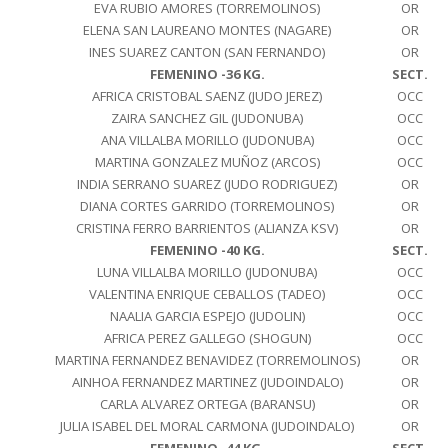
EVA RUBIO AMORES (TORREMOLINOS)
OR
ELENA SAN LAUREANO MONTES (NAGARE)
OR
INES SUAREZ CANTON (SAN FERNANDO)
OR
FEMENINO -36 KG.
SECT.
AFRICA CRISTOBAL SAENZ (JUDO JEREZ)
OCC
ZAIRA SANCHEZ GIL (JUDONUBA)
OCC
ANA VILLALBA MORILLO (JUDONUBA)
OCC
MARTINA GONZALEZ MUÑOZ (ARCOS)
OCC
INDIA SERRANO SUAREZ (JUDO RODRIGUEZ)
OR
DIANA CORTES GARRIDO (TORREMOLINOS)
OR
CRISTINA FERRO BARRIENTOS (ALIANZA KSV)
OR
FEMENINO -40 KG.
SECT.
LUNA VILLALBA MORILLO (JUDONUBA)
OCC
VALENTINA ENRIQUE CEBALLOS (TADEO)
OCC
NAALIA GARCIA ESPEJO (JUDOLIN)
OCC
AFRICA PEREZ GALLEGO (SHOGUN)
OCC
MARTINA FERNANDEZ BENAVIDEZ (TORREMOLINOS)
OR
AINHOA FERNANDEZ MARTINEZ (JUDOINDALO)
OR
CARLA ALVAREZ ORTEGA (BARANSU)
OR
JULIA ISABEL DEL MORAL CARMONA (JUDOINDALO)
OR