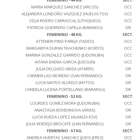
FEMENINO -44 KG.
SECT.
MARIA MARQUEZ SANCHEZ (ARCOS)
OCC
ALEJANDRA LONDOÑO VAZQUEZ (HUELVA TSV)
OCC
CELIA RIVERO CARRASCAL (LITHOJUDO)
OCC
PATRICIA GUERRERO CAPILLA (BARANSU)
OR
FEMENINO -48 KG.
SECT.
ATTENERI PINO PAREJA (TADEO)
OCC
MARGARITA DURAN TKACHENKO (KORYO)
OCC
MARINA GONZALEZ GARRIDO (JUDONUBA)
OCC
AITANA BAENA GARCIA (JUDOLIN)
OCC
JULIA DELGADO ARIZA (ATARFE)
OR
CARMEN LAO MORENO (SAN FERNANDO)
OR
LUCIA MATEO ALONSO (MYTOS)
OR
CANDELA LUCENA PORTELLANO (BARANSU)
OR
FEMENINO -52 KG.
SECT.
LOURDES GOMEZ MORA (JUDONUBA)
OCC
ANASTASIA BOHDANOVA (ARIAS)
OR
LUCIA RUEDA LOPEZ (ALIANZA KSV)
OR
JULIA VERDEJO BROCATE (SAN FERNANDO)
OR
FEMENINO -57 KG.
SECT.
ANDREA HUERTAS SANCHEZ (JUDO JEREZ)
OCC