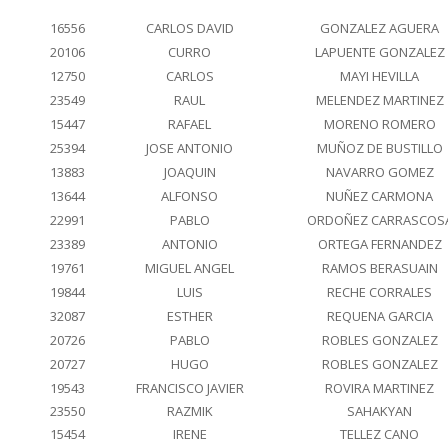
16556
CARLOS DAVID
GONZALEZ AGUERA
20106
CURRO
LAPUENTE GONZALEZ
12750
CARLOS
MAYI HEVILLA
23549
RAUL
MELENDEZ MARTINEZ
15447
RAFAEL
MORENO ROMERO
25394
JOSE ANTONIO
MUÑOZ DE BUSTILLO
13883
JOAQUIN
NAVARRO GOMEZ
13644
ALFONSO
NUÑEZ CARMONA
22991
PABLO
ORDOÑEZ CARRASCOS
23389
ANTONIO
ORTEGA FERNANDEZ
19761
MIGUEL ANGEL
RAMOS BERASUAIN
19844
LUIS
RECHE CORRALES
32087
ESTHER
REQUENA GARCIA
20726
PABLO
ROBLES GONZALEZ
20727
HUGO
ROBLES GONZALEZ
19543
FRANCISCO JAVIER
ROVIRA MARTINEZ
23550
RAZMIK
SAHAKYAN
15454
IRENE
TELLEZ CANO