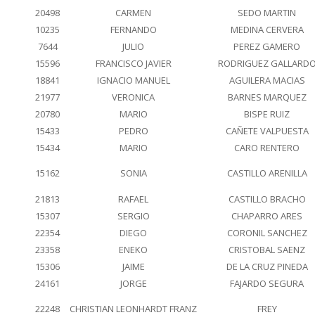
20498
CARMEN
SEDO MARTIN
10235
FERNANDO
MEDINA CERVERA
7644
JULIO
PEREZ GAMERO
15596
FRANCISCO JAVIER
RODRIGUEZ GALLARD
18841
IGNACIO MANUEL
AGUILERA MACIAS
21977
VERONICA
BARNES MARQUEZ
20780
MARIO
BISPE RUIZ
15433
PEDRO
CAÑETE VALPUESTA
15434
MARIO
CARO RENTERO
15162
SONIA
CASTILLO ARENILLA
21813
RAFAEL
CASTILLO BRACHO
15307
SERGIO
CHAPARRO ARES
22354
DIEGO
CORONIL SANCHEZ
23358
ENEKO
CRISTOBAL SAENZ
15306
JAIME
DE LA CRUZ PINEDA
24161
JORGE
FAJARDO SEGURA
22248
CHRISTIAN LEONHARDT FRANZ
FREY