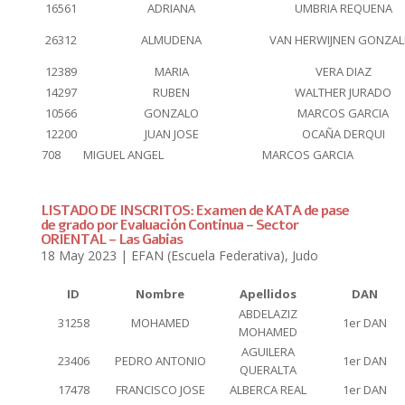
16561
ADRIANA
UMBRIA REQUENA
26312
ALMUDENA
VAN HERWIJNEN GONZAL
12389
MARIA
VERA DIAZ
14297
RUBEN
WALTHER JURADO
10566
GONZALO
MARCOS GARCIA
12200
JUAN JOSE
OCAÑA DERQUI
708
MIGUEL ANGEL
MARCOS GARCIA
LISTADO DE INSCRITOS: Examen de KATA de pase
de grado por Evaluación Continua – Sector
ORIENTAL – Las Gabias
18 May 2023
|
EFAN (Escuela Federativa)
,
Judo
ID
Nombre
Apellidos
DAN
ABDELAZIZ
31258
MOHAMED
1er DAN
MOHAMED
AGUILERA
23406
PEDRO ANTONIO
1er DAN
QUERALTA
17478
FRANCISCO JOSE
ALBERCA REAL
1er DAN