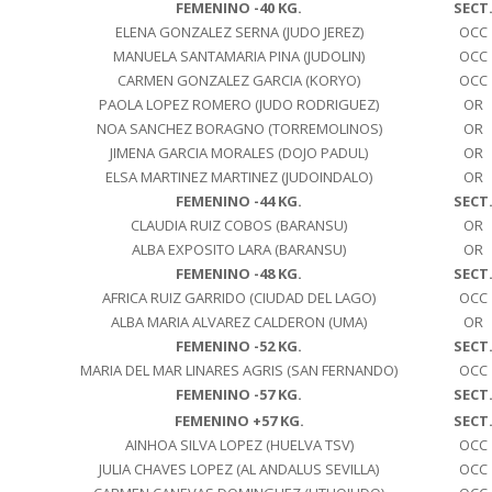
FEMENINO -40 KG.
SECT
ELENA GONZALEZ SERNA (JUDO JEREZ)
OCC
MANUELA SANTAMARIA PINA (JUDOLIN)
OCC
CARMEN GONZALEZ GARCIA (KORYO)
OCC
PAOLA LOPEZ ROMERO (JUDO RODRIGUEZ)
OR
NOA SANCHEZ BORAGNO (TORREMOLINOS)
OR
JIMENA GARCIA MORALES (DOJO PADUL)
OR
ELSA MARTINEZ MARTINEZ (JUDOINDALO)
OR
FEMENINO -44 KG.
SECT
CLAUDIA RUIZ COBOS (BARANSU)
OR
ALBA EXPOSITO LARA (BARANSU)
OR
FEMENINO -48 KG.
SECT
AFRICA RUIZ GARRIDO (CIUDAD DEL LAGO)
OCC
ALBA MARIA ALVAREZ CALDERON (UMA)
OR
FEMENINO -52 KG.
SECT
MARIA DEL MAR LINARES AGRIS (SAN FERNANDO)
OCC
FEMENINO -57 KG.
SECT
FEMENINO +57 KG.
SECT
AINHOA SILVA LOPEZ (HUELVA TSV)
OCC
JULIA CHAVES LOPEZ (AL ANDALUS SEVILLA)
OCC