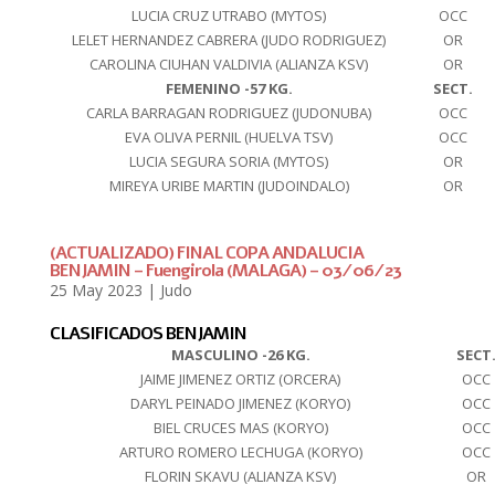
LUCIA CRUZ UTRABO (MYTOS)
OCC
LELET HERNANDEZ CABRERA (JUDO RODRIGUEZ)
OR
CAROLINA CIUHAN VALDIVIA (ALIANZA KSV)
OR
FEMENINO -57 KG.
SECT.
CARLA BARRAGAN RODRIGUEZ (JUDONUBA)
OCC
EVA OLIVA PERNIL (HUELVA TSV)
OCC
LUCIA SEGURA SORIA (MYTOS)
OR
MIREYA URIBE MARTIN (JUDOINDALO)
OR
(ACTUALIZADO) FINAL COPA ANDALUCIA
BENJAMIN – Fuengirola (MALAGA) – 03/06/23
25 May 2023
|
Judo
CLASIFICADOS BENJAMIN
MASCULINO -26 KG.
SECT
JAIME JIMENEZ ORTIZ (ORCERA)
OCC
DARYL PEINADO JIMENEZ (KORYO)
OCC
BIEL CRUCES MAS (KORYO)
OCC
ARTURO ROMERO LECHUGA (KORYO)
OCC
FLORIN SKAVU (ALIANZA KSV)
OR