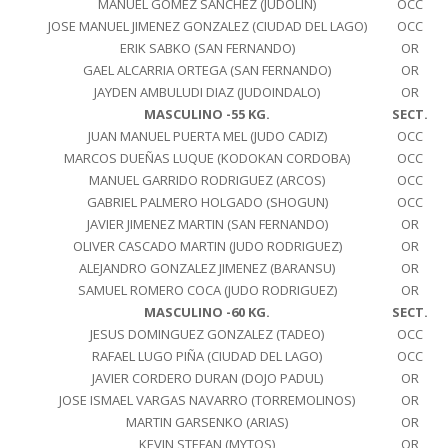
MANUEL GOMEZ SANCHEZ (JUDOLIN)
OCC
JOSE MANUEL JIMENEZ GONZALEZ (CIUDAD DEL LAGO)
OCC
ERIK SABKO (SAN FERNANDO)
OR
GAEL ALCARRIA ORTEGA (SAN FERNANDO)
OR
JAYDEN AMBULUDI DIAZ (JUDOINDALO)
OR
MASCULINO -55 KG.
SECT.
JUAN MANUEL PUERTA MEL (JUDO CADIZ)
OCC
MARCOS DUEÑAS LUQUE (KODOKAN CORDOBA)
OCC
MANUEL GARRIDO RODRIGUEZ (ARCOS)
OCC
GABRIEL PALMERO HOLGADO (SHOGUN)
OCC
JAVIER JIMENEZ MARTIN (SAN FERNANDO)
OR
OLIVER CASCADO MARTIN (JUDO RODRIGUEZ)
OR
ALEJANDRO GONZALEZ JIMENEZ (BARANSU)
OR
SAMUEL ROMERO COCA (JUDO RODRIGUEZ)
OR
MASCULINO -60 KG.
SECT.
JESUS DOMINGUEZ GONZALEZ (TADEO)
OCC
RAFAEL LUGO PIÑA (CIUDAD DEL LAGO)
OCC
JAVIER CORDERO DURAN (DOJO PADUL)
OR
JOSE ISMAEL VARGAS NAVARRO (TORREMOLINOS)
OR
MARTIN GARSENKO (ARIAS)
OR
KEVIN STEFAN (MYTOS)
OR