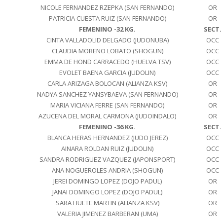
NICOLE FERNANDEZ RZEPKA (SAN FERNANDO)
OR
PATRICIA CUESTA RUIZ (SAN FERNANDO)
OR
FEMENINO -32 KG.
SECT
CINTA VALLADOLID DELGADO (JUDONUBA)
OCC
CLAUDIA MORENO LOBATO (SHOGUN)
OCC
EMMA DE HOND CARRACEDO (HUELVA TSV)
OCC
EVOLET BAENA GARCIA (JUDOLIN)
OCC
CARLA ARIZAGA BOLOCAN (ALIANZA KSV)
OR
NADYA SANCHEZ YANSYBAEVA (SAN FERNANDO)
OR
MARIA VICIANA FERRE (SAN FERNANDO)
OR
AZUCENA DEL MORAL CARMONA (JUDOINDALO)
OR
FEMENINO -36 KG.
SECT
BLANCA HERAS HERNANDEZ (JUDO JEREZ)
OCC
AINARA ROLDAN RUIZ (JUDOLIN)
OCC
SANDRA RODRIGUEZ VAZQUEZ (JAPONSPORT)
OCC
ANA NOGUEROLES ANDRIA (SHOGUN)
OCC
JEREI DOMINGO LOPEZ (DOJO PADUL)
OR
JANAI DOMINGO LOPEZ (DOJO PADUL)
OR
SARA HUETE MARTIN (ALIANZA KSV)
OR
VALERIA JIMENEZ BARBERAN (UMA)
OR