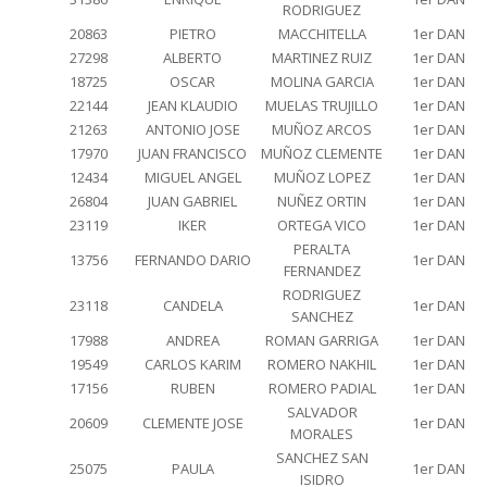
RODRIGUEZ
20863
PIETRO
MACCHITELLA
1er DAN
27298
ALBERTO
MARTINEZ RUIZ
1er DAN
18725
OSCAR
MOLINA GARCIA
1er DAN
22144
JEAN KLAUDIO
MUELAS TRUJILLO
1er DAN
21263
ANTONIO JOSE
MUÑOZ ARCOS
1er DAN
17970
JUAN FRANCISCO
MUÑOZ CLEMENTE
1er DAN
12434
MIGUEL ANGEL
MUÑOZ LOPEZ
1er DAN
26804
JUAN GABRIEL
NUÑEZ ORTIN
1er DAN
23119
IKER
ORTEGA VICO
1er DAN
PERALTA
13756
FERNANDO DARIO
1er DAN
FERNANDEZ
RODRIGUEZ
23118
CANDELA
1er DAN
SANCHEZ
17988
ANDREA
ROMAN GARRIGA
1er DAN
19549
CARLOS KARIM
ROMERO NAKHIL
1er DAN
17156
RUBEN
ROMERO PADIAL
1er DAN
SALVADOR
20609
CLEMENTE JOSE
1er DAN
MORALES
SANCHEZ SAN
25075
PAULA
1er DAN
ISIDRO