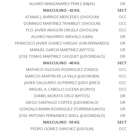
ALVARO MANZANARES PEREZ (MIJAS)
OR
MASCULINO -42 KG.
SECT.
ATANAS J. BARRIOS MERCEDES (SHOGUN)
OCC
DOMINGO MARTINEZ TRAMBLET (SHOGUN)
OCC
FCO. JAVIER ARAGON CIRUELA (SHOGUN)
OCC
ALVARO NAVARRO AREVALO (UMA)
OR
FRANCISCO JAVIER GOMEZ VARGAS (SAN FERNANDO)
OR
MANUEL GARCIA MARTINEZ (MYTOS)
OR
JOSE TOMAS MARTINEZ CASQUET (JUDOINDALO)
OR
MASCULINO -46 KG.
SECT.
MATHEUS IGLESIAS RODRIGUEZ (TADEO)
OCC
MARCOS MARTIN DE LA VILLA (JUDONUBA)
OCC
JAVIER SALGUERO GUTIERREZ (JUDO JEREZ)
OCC
MIGUEL A. CABELLO LUCENA (KORYO)
OCC
DANIEL MORATA CRUZ (MYTOS)
OR
DIEGO SANTIAGO CORTES (JUDOINDALO)
OR
GONZALO MARIN RODRIGUEZ (TORREMOLINOS)
OR
JOSE ANTONIO FERNANDEZ ADELL (JUDOINDALO)
OR
MASCULINO -50 KG.
SECT.
PEDRO GOMEZ SANCHEZ (JUDOLIN)
OCC