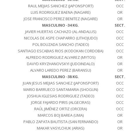
RAUL MEJIAS SANCHEZ (JAPONSPORT)
OCC
LUIS RODRIGUEZ BAENA (NAGARE)
OR
JOSE FRANCISCO PEREZ BENITEZ (NAGARE)
OR
MASCULINO -34 KG.
SECT.
JAVIER HUERTAS CACHAZO (AL-ANDALUS)
OCC
NICOLAS DE ASPE CHAPARRO (LITHOJUDO)
OCC
POL BOUZADA SANCHO (TADEO)
OCC
SANTIAGO ESCABIAS RIOS (KODOKAN CORDOBA)
OCC
ALFREDO RODRIGUEZ ALVAREZ (MYTOS)
OR
DAVYD KRYZHANOVSKYI (JUDOINDALO)
OR
ALVARO LAREDO PEREZ (BARANSU)
OR
MASCULINO -38 KG.
SECT.
JUAN JESUS MEJIAS SANCHEZ (JAPONSPORT)
OCC
MARIO BARRUECO SANTAMARIA (SHOGUN)
OCC
JOSHUA IGLESIAS RODRIGUEZ (TADEO)
OCC
JORGE FAJARDO PIRIS (ALGECIRAS)
OCC
RAÚL JIMÉNEZ ORTIZ (ORCERA)
OCC
MARCOS BOJ BAREA (UMA)
OR
PABLO ZAPATA BAUTISTA (SAN FERNANDO)
OR
MAKAR VASYLCHUK (ARIAS)
OR