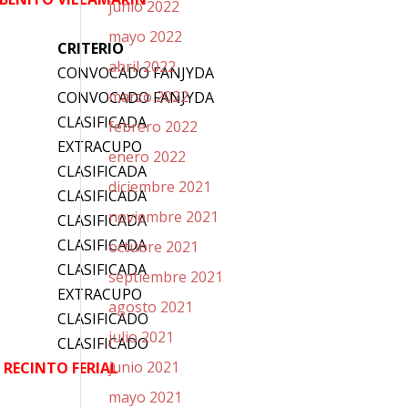
junio 2022
mayo 2022
CRITERIO
abril 2022
CONVOCADO FANJYDA
marzo 2022
CONVOCADO FANJYDA
CLASIFICADA
febrero 2022
EXTRACUPO
enero 2022
CLASIFICADA
diciembre 2021
CLASIFICADA
noviembre 2021
CLASIFICADA
CLASIFICADA
octubre 2021
CLASIFICADA
septiembre 2021
EXTRACUPO
agosto 2021
CLASIFICADO
julio 2021
CLASIFICADO
junio 2021
 RECINTO FERIAL
mayo 2021