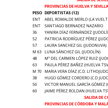
PROVINCIAS DE HUELVA Y SEVILL
PESO
DEPORTISTAS (12)
ENT
ABEL ROMALDE MERLO (LA VUELTA
ENT
SANTIAGO BERNADEZ NAZARIO
36
YANIRA DÍAZ FERNÁNDEZ (JUDOLÍ
52
PATRICIA RODRÍGUEZ PÉREZ (JU
57
LAURA SANCHEZ GIL (JUDONUVA)
M 63
LUNA SÁNCHEZ GIL (JUDOLÍN)
48
Mª DEL CARMEN LÓPEZ RUIZ (JUD
63
PAULA PÉREZ BAÑEZ (HUELVA TSV
M 70
MARIA VERA DÍAZ (C.D. LITHOJUDO
38
HUGO GÓMEZ CORDERO (C.D JUD
50
VICTOR MANUEL GARCÍA GÓMEZ (
60
JAIME PÉREZ ROLDAN (HUELVA TS
SALIDA DE C
PROVINCIAS DE CÓRDOBA Y MAL