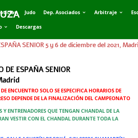
oticias
Judo
Dep. Asociados
Arbitraje
Es
o
Descargas
PAÑA SENIOR 5 y 6 de diciembre del 2021, Mad
O DE ESPAÑA SENIOR
Madrid
 DE ENCUENTRO SOLO SE ESPECIFICA HORARIOS DE
GRESO DEPENDE DE LA FINALIZACIÓN DEL CAMPEONATO
AS Y ENTRENADORES QUE TENGAN CHANDAL DE LA
RAN VESTIR CON EL CHANDAL DURANTE TODA LA