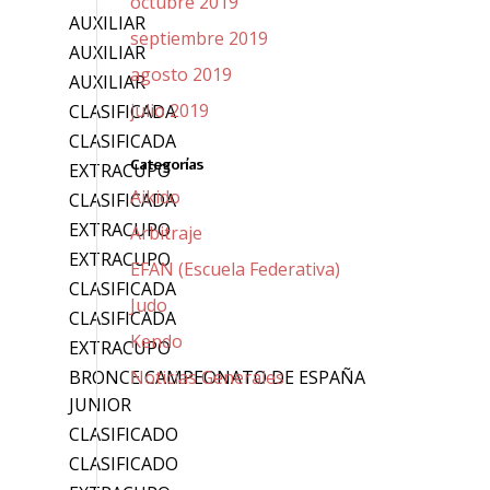
octubre 2019
AUXILIAR
septiembre 2019
AUXILIAR
agosto 2019
AUXILIAR
julio 2019
CLASIFICADA
CLASIFICADA
Categorías
EXTRACUPO
Aikido
CLASIFICADA
EXTRACUPO
Arbitraje
EXTRACUPO
EFAN (Escuela Federativa)
CLASIFICADA
Judo
CLASIFICADA
Kendo
EXTRACUPO
BRONCE CAMPEONATO DE ESPAÑA
Noticias Generales
JUNIOR
CLASIFICADO
CLASIFICADO