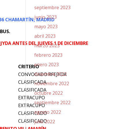
septiembre 2023
junio 2023
036 CHAMARTÍN, MADRID
mayo 2023
BUS.
abril 2023
YDA ANTES DEL JUEVES 1 DE DICIEMBRE
marzo 2023
febrero 2023
enero 2023
CRITERIO
diciembre 2022
CONVOCADO RFEJYDA
CLASIFICADA
noviembre 2022
CLASIFICADA
octubre 2022
EXTRACUPO
septiembre 2022
EXTRACUPO
agosto 2022
CLASIFICADO
CLASIFICADO
julio 2022
O BENITO VILLAMARÍN