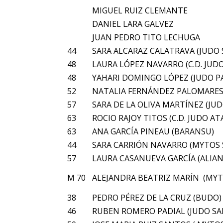
MIGUEL RUIZ CLEMANTE
DANIEL LARA GALVEZ
JUAN PEDRO TITO LECHUGA
44
SARA ALCARAZ CALATRAVA (JUDO
48
LAURA LÓPEZ NAVARRO (C.D. JUD
48
YAHARI DOMINGO LÓPEZ (JUDO P
52
NATALIA FERNÁNDEZ PALOMARES
57
SARA DE LA OLIVA MARTÍNEZ (JU
63
ROCIO RAJOY TITOS (C.D. JUDO AT
63
ANA GARCÍA PINEAU (BARANSU)
44
SARA CARRIÓN NAVARRO (MYTOS 
57
LAURA CASANUEVA GARCÍA (ALIAN
M 70
ALEJANDRA BEATRIZ MARÍN (MYT
38
PEDRO PÉREZ DE LA CRUZ (BUDO)
46
RUBEN ROMERO PADIAL (JUDO S