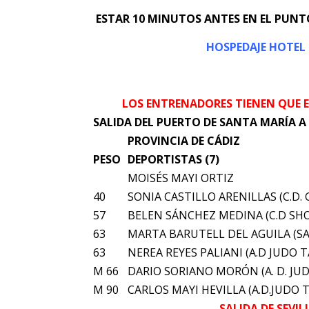
ESTAR 10 MINUTOS ANTES EN EL PUNT
HOSPEDAJE HOTEL 
LOS ENTRENADORES TIENEN QUE EN
SALIDA DEL PUERTO DE SANTA MARÍA A 
PROVINCIA DE CÁDIZ
PESO
DEPORTISTAS (7)
MOISÉS MAYI ORTIZ
40
SONIA CASTILLO ARENILLAS (C.D. 
57
BELEN SÁNCHEZ MEDINA (C.D SH
63
MARTA BARUTELL DEL AGUILA (SA
63
NEREA REYES PALIANI (A.D JUDO 
M 66
DARIO SORIANO MORÓN (A. D. JU
M 90
CARLOS MAYI HEVILLA (A.D.JUDO 
SALIDA DE SEVI