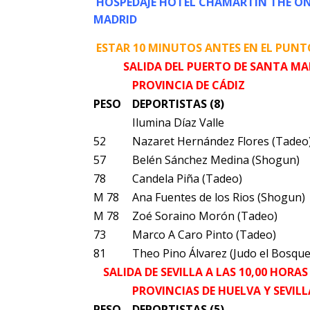
HOSPEDAJE HOTEL CHAMARTÍN THE ONE
MADRID
ESTAR 10 MINUTOS ANTES EN EL PUNT
SALIDA DEL PUERTO DE SANTA MAR
PROVINCIA DE CÁDIZ
PESO
DEPORTISTAS (8)
Ilumina Díaz Valle
52
Nazaret Hernández Flores (Tadeo
57
Belén Sánchez Medina (Shogun)
78
Candela Piña (Tadeo)
M 78
Ana Fuentes de los Rios (Shogun)
M 78
Zoé Soraino Morón (Tadeo)
73
Marco A Caro Pinto (Tadeo)
81
Theo Pino Álvarez (Judo el Bosque
SALIDA DE SEVILLA A LAS 10,00 HOR
PROVINCIAS DE HUELVA Y SEVILL
PESO
DEPORTISTAS (5)