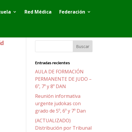
cuela
Red Médica
Federación
rid
Entradas recientes
AULA DE FORMACIÓN
PERMANENTE DE JUDO –
6º, 7º y 8º DAN
Reunión informativa
urgente judokas con
grado de 5º, 6º y 7º Dan
(ACTUALIZADO)
Distribución por Tribunal