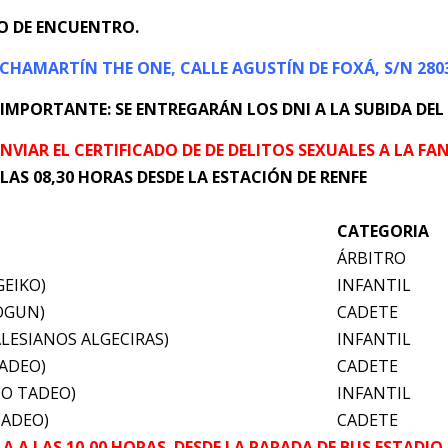
O DE ENCUENTRO.
CHAMARTÍN THE ONE, CALLE AGUSTÍN DE FOXÁ, S/N 28
IMPORTANTE: SE ENTREGARÁN LOS DNI A LA SUBIDA DEL 
VIAR EL CERTIFICADO DE DE DELITOS SEXUALES A LA FANJ
LAS 08,30 HORAS DESDE LA ESTACIÓN DE RENFE
CATEGORIA
ÁRBITRO
GEIKO)
INFANTIL
OGUN)
CADETE
LESIANOS ALGECIRAS)
INFANTIL
TADEO)
CADETE
DO TADEO)
INFANTIL
TADEO)
CADETE
LLA A LAS 10,00 HORAS DESDE LA PARADA DE BUS ESTADI