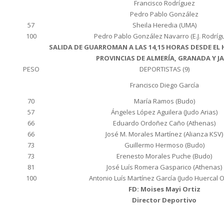
Francisco Rodríguez
Pedro Pablo González
57
Sheila Heredia (UMA)
100
Pedro Pablo González Navarro (E.J. Rodríg
SALIDA DE GUARROMAN A LAS 14,15 HORAS DESDE EL
PROVINCIAS DE ALMERÍA, GRANADA Y J
PESO
DEPORTISTAS (9)
Francisco Diego García
70
María Ramos (Budo)
57
Ángeles López Aguilera (Judo Arias)
66
Eduardo Ordoñez Caño (Athenas)
66
José M. Morales Martínez (Alianza KSV)
73
Guillermo Hermoso (Budo)
73
Erenesto Morales Puche (Budo)
81
José Luís Romera Gasparico (Athenas)
100
Antonio Luís Martínez García (Judo Huercal 
FD: Moises Mayi Ortiz
Director Deportivo