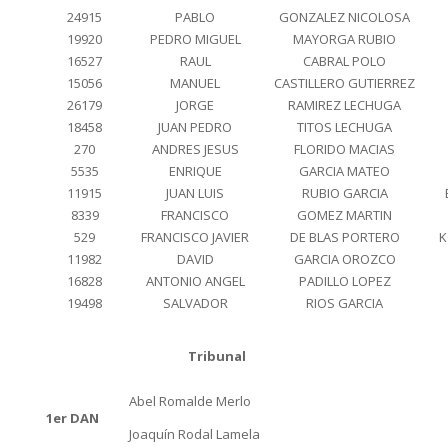
24915
PABLO
GONZALEZ NICOLOSA
19920
PEDRO MIGUEL
MAYORGA RUBIO
16527
RAUL
CABRAL POLO
15056
MANUEL
CASTILLERO GUTIERREZ
26179
JORGE
RAMIREZ LECHUGA
18458
JUAN PEDRO
TITOS LECHUGA
270
ANDRES JESUS
FLORIDO MACIAS
5535
ENRIQUE
GARCIA MATEO
11915
JUAN LUIS
RUBIO GARCIA
8339
FRANCISCO
GOMEZ MARTIN
529
FRANCISCO JAVIER
DE BLAS PORTERO
K
11982
DAVID
GARCIA OROZCO
16828
ANTONIO ANGEL
PADILLO LOPEZ
19498
SALVADOR
RIOS GARCIA
Tribunal
Abel Romalde Merlo
1er DAN
Joaquín Rodal Lamela