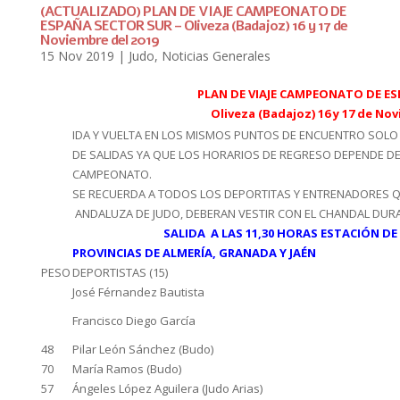
(ACTUALIZADO) PLAN DE VIAJE CAMPEONATO DE
ESPAÑA SECTOR SUR – Oliveza (Badajoz) 16 y 17 de
Noviembre del 2019
15 Nov 2019
|
Judo
,
Noticias Generales
PLAN DE VIAJE CAMPEONATO DE E
Oliveza (Badajoz) 16 y 17 de No
IDA Y VUELTA EN LOS MISMOS PUNTOS DE ENCUENTRO SOLO 
DE SALIDAS YA QUE LOS HORARIOS DE REGRESO DEPENDE DE 
CAMPEONATO.
SE RECUERDA A TODOS LOS DEPORTITAS Y ENTRENADORES Q
ANDALUZA DE JUDO, DEBERAN VESTIR CON EL CHANDAL DUR
SALIDA A LAS 11,30 HORAS ESTACIÓN 
PROVINCIAS DE ALMERÍA, GRANADA Y JAÉN
PESO
DEPORTISTAS (15)
José Férnandez Bautista
Francisco Diego García
48
Pilar León Sánchez (Budo)
70
María Ramos (Budo)
57
Ángeles López Aguilera (Judo Arias)