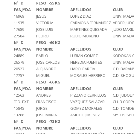
Nº ID
PESO: -55 KG
FANJYDA
NOMBRE
APELLIDOS
CLUB
16969
JESUS
LOPEZ DIAZ
UNIV. MAL
11935
VICTOR M.
CARMONA FERNANDEZ
ABDERIJUD
17689
JOSE LUIS
MARTINEZ QUESADA
JUDO MARI
27584
PEDRO
RUBIO MORENO
UNIV. MAL
Nº ID
PESO: -60 KG
FANJYDA
NOMBRE
APELLIDOS
CLUB
24889
PABLO
LUBIAN GOMEZ
KODOKAN 
26579
JOSE CARLOS
HEREDIA FUENTES
UNIV. MAL
20527
ALEJANDRO
HARO GARCIA
C.D. BARAN
17757
MIGUEL
MORALES HERRERO
C.D. SHOG
Nº ID
PESO: -66 KG
FANJYDA
NOMBRE
APELLIDOS
CLUB
12563
ANDRES
PIZZANO CERRILLOS
C.D. JUDOLI
FED. EXT.
FRANCISCO
VAZQUEZ SALAZAR
CLUB CORP
15845
JORGE
GOMEZ MORALES
C.D. TOMOE
13266
JOSE MARIA
AMUTIO JIMENEZ
MYTOS SPO
Nº ID
PESO: -73 KG
FANJYDA
NOMBRE
APELLIDOS
CLUB