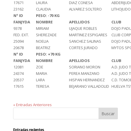
17671
LAURA
DIAZ CONESA
ABDERIJUD
23162
CLAUDIA
ALVAREZ SOLTERO
LITHOJUDO
Nº ID
PESO: -70 KG
FANJYDA
NOMBRE
APELLIDOS
CLUB
9378
MIRIAM
UJAQUE ROBLES
DOJO PAD
FED. EXT.
SHEREZADE
MARTINEZ ESPIGARES
CLUB COR
25094
NOELIA
SANCHEZ SALINAS
DOJO PAD
20678
BEATRIZ
CORTES JURADO
MYTOS SP
Nº ID
PESO: +70 KG
FANJYDA
NOMBRE
APELLIDOS
CLUB
12081
ZOE
SORIANO MORON
A.D. JUDO
24374
MARIA
PEREA MANZANO
A.D. JUDO
20537
LARA
HISPAN HERNANDEZ
C.D. TOMO
17615
TERESA
BEJARANO VALLADOLID
HUELVA TS
« Entradas Anteriores
Entradas recientes