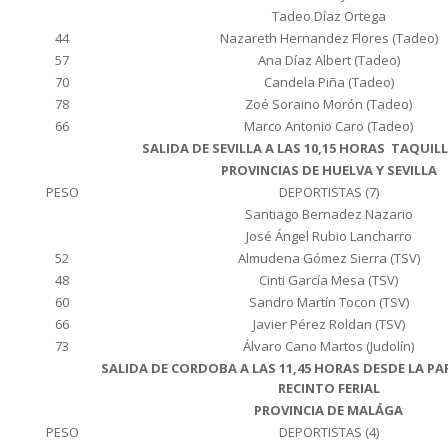
Tadeo Díaz Ortega
44
Nazareth Hernandez Flores (Tadeo)
57
Ana Díaz Albert (Tadeo)
70
Candela Piña (Tadeo)
78
Zoé Soraino Morón (Tadeo)
66
Marco Antonio Caro (Tadeo)
SALIDA DE SEVILLA A LAS 10,15 HORAS TAQUI
PROVINCIAS DE HUELVA Y SEVILLA
PESO
DEPORTISTAS (7)
Santiago Bernadez Nazario
José Ángel Rubio Lancharro
52
Almudena Gómez Sierra (TSV)
48
Cinti García Mesa (TSV)
60
Sandro Martín Tocon (TSV)
66
Javier Pérez Roldan (TSV)
73
Álvaro Cano Martos (Judolín)
SALIDA DE CORDOBA A LAS 11,45 HORAS DESDE LA PA
RECINTO FERIAL
PROVINCIA DE MALÁGA
PESO
DEPORTISTAS (4)