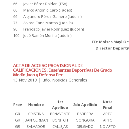
66
Javier Pérez Roldan (TSV)
66
Marco Antonio Caro (Tadeo)
66
Alejandro Pérez Gamero (Judolín)
73
Álvaro Cano Martos (Judolín)
90
Francisco Javier Rodríguez (Judolín)
100
José Ramón Morilla (Judolín)
FD: Moises Mayi Or
Director Deporti
ACTA DE ACCESO PROVISIONAL DE
CALIFICACIONES: Enseñanzas Deportivas De Grado
Medio Judo y Defensa Per.
13 Nov 2019
|
Judo
,
Noticias Generales
1er
Nota
Prov
Nombre
2do Apellido
Apellido
Final
GR
CRISTINA
BENAVENTE
BARDERA
APTO
GR
JUAN GERMAN
BONITCH
GONGORA
APTO
GR
SALVADOR
CALLEJAS
DELGADO
NO APTO