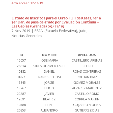
Acta acceso 12-11-19
Listado de Inscritos para el Curso I y II de Katas, 1er a
3er Dan, de pase de grado por Evaluación Continua –
Las Gabias (Granada) 09/11/19
7 Nov 2019
|
EFAN (Escuela Federativa)
,
Judo
,
Noticias Generales
ID
NOMBRE
APELLIDOS
15057
JOSE MARIA
CASTILLERO ARENAS
26814
SIDI MOHAMED LARBI
ECHEREI
10882
DANIEL
ROJAS CONTRERAS
8977
FRANCISCO JOSE
ROLDAN DIAZ
15845
JORGE
GOMEZ MORALES
13767
HUGO
ALVAREZ MARTINEZ
22287
JAVIER
CASTILLO ROMO
12091
BEATRIZ
CORREA MARTIN
10388
IRENE
GUIJARRO MOLINA
20853
ALEJANDRO
GUTIERREZ DIAZ