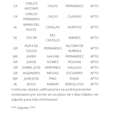
CARLOS
CA
CALVO
FERNANDEZ
APTO
ANTONIO
CARLOS
CA
CALVO
CLAVERO
APTO
FERNANDO
MARIA DEL
AL
CASILLAS
HUERTAS
APTO
ROCIO
DEL
SE
OSCAR
ANDRES
APTO
CASTILLO
FILIPA DE
ALCOBIA DE
GR
FERNANDES
APTO
SOUSA
ALMEIDA
MA
JAVIER
GALVAN
FERNANDEZ
APTO
GR
JORGE
GOMEZ
ROLDAN
APTO
GR
DANIEL JOSE
MARTINEZ
GALLEGO
APTO
GR
ALEJANDRO
MEGIAS
ESCUDERO
APTO
MA
JUAN JOSE
PINO
ROJAS
APTO
AL
JESUS
RAMON
REBOLLOSO
APTO
Contra las citadas calificaciones se podrá presentar
reclamacion por escrito en un plazo de 5 días hábiles ver
adjunto para más información
*** Adjunto ***