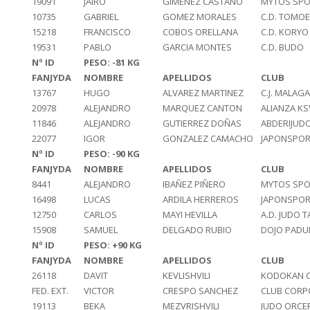
19091
JAIRO
GIMENEZ CASTAÑO
MYTOS SPO
10735
GABRIEL
GOMEZ MORALES
C.D. TOMOE
15218
FRANCISCO
COBOS ORELLANA
C.D. KORYO
19531
PABLO
GARCIA MONTES
C.D. BUDO
Nº ID
PESO: -81 KG
FANJYDA
NOMBRE
APELLIDOS
CLUB
13767
HUGO
ALVAREZ MARTINEZ
C.J. MALAGA
20978
ALEJANDRO
MARQUEZ CANTON
ALIANZA KS
11846
ALEJANDRO
GUTIERREZ DOÑAS
ABDERIJUD
22077
IGOR
GONZALEZ CAMACHO
JAPONSPOR
Nº ID
PESO: -90 KG
FANJYDA
NOMBRE
APELLIDOS
CLUB
8441
ALEJANDRO
IBAÑEZ PIÑERO
MYTOS SPO
16498
LUCAS
ARDILA HERREROS
JAPONSPOR
12750
CARLOS
MAYI HEVILLA
A.D. JUDO 
15908
SAMUEL
DELGADO RUBIO
DOJO PADU
Nº ID
PESO: +90 KG
FANJYDA
NOMBRE
APELLIDOS
CLUB
26118
DAVIT
KEVLISHVILI
KODOKAN 
FED. EXT.
VICTOR
CRESPO SANCHEZ
CLUB CORP
19113
BEKA
MEZVRISHVILI
JUDO ORCE