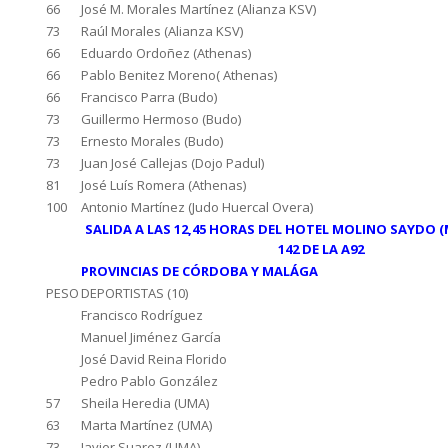
66
José M. Morales Martínez (Alianza KSV)
73
Raúl Morales (Alianza KSV)
66
Eduardo Ordoñez (Athenas)
66
Pablo Benitez Moreno( Athenas)
66
Francisco Parra (Budo)
73
Guillermo Hermoso (Budo)
73
Ernesto Morales (Budo)
73
Juan José Callejas (Dojo Padul)
81
José Luís Romera (Athenas)
100
Antonio Martínez (Judo Huercal Overa)
S
ALIDA A LAS 12,45 HORAS DEL HOTEL MOLINO SAYDO (
142 DE LA A92
PROVINCIAS DE CÓRDOBA Y MALÁGA
PESO
DEPORTISTAS (10)
Francisco Rodríguez
Manuel Jiménez García
José David Reina Florido
Pedro Pablo González
57
Sheila Heredia (UMA)
63
Marta Martínez (UMA)
73
Javier Suarez (UMA)