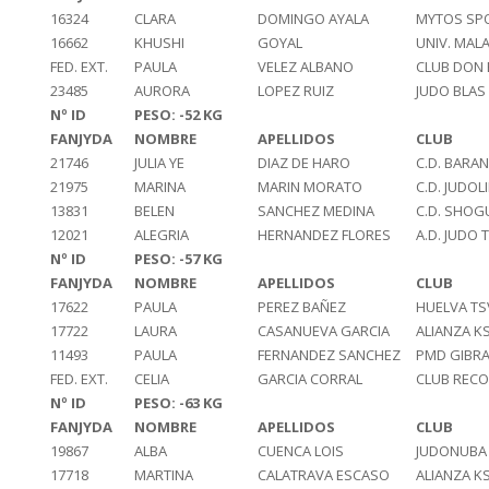
16324
CLARA
DOMINGO AYALA
MYTOS SP
16662
KHUSHI
GOYAL
UNIV. MAL
FED. EXT.
PAULA
VELEZ ALBANO
CLUB DON 
23485
AURORA
LOPEZ RUIZ
JUDO BLAS
Nº ID
PESO: -52 KG
FANJYDA
NOMBRE
APELLIDOS
CLUB
21746
JULIA YE
DIAZ DE HARO
C.D. BARA
21975
MARINA
MARIN MORATO
C.D. JUDOL
13831
BELEN
SANCHEZ MEDINA
C.D. SHOG
12021
ALEGRIA
HERNANDEZ FLORES
A.D. JUDO
Nº ID
PESO: -57 KG
FANJYDA
NOMBRE
APELLIDOS
CLUB
17622
PAULA
PEREZ BAÑEZ
HUELVA TS
17722
LAURA
CASANUEVA GARCIA
ALIANZA K
11493
PAULA
FERNANDEZ SANCHEZ
PMD GIBR
FED. EXT.
CELIA
GARCIA CORRAL
CLUB REC
Nº ID
PESO: -63 KG
FANJYDA
NOMBRE
APELLIDOS
CLUB
19867
ALBA
CUENCA LOIS
JUDONUBA
17718
MARTINA
CALATRAVA ESCASO
ALIANZA K