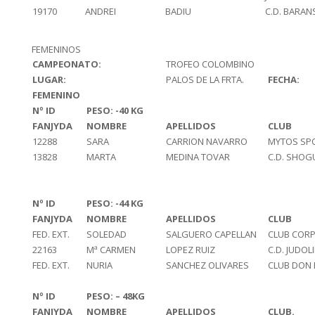
19170
ANDREI
BADIU
C.D. BARAN
FEMENINOS
CAMPEONATO:
TROFEO COLOMBINO
LUGAR:
PALOS DE LA FRTA.
FECHA:
FEMENINO
Nº ID
PESO: -40 KG
FANJYDA
NOMBRE
APELLIDOS
CLUB
12288
SARA
CARRION NAVARRO
MYTOS SP
13828
MARTA
MEDINA TOVAR
C.D. SHOG
Nº ID
PESO: -44 KG
FANJYDA
NOMBRE
APELLIDOS
CLUB
FED. EXT.
SOLEDAD
SALGUERO CAPELLAN
CLUB COR
22163
Mª CARMEN
LOPEZ RUIZ
C.D. JUDOL
FED. EXT.
NURIA
SANCHEZ OLIVARES
CLUB DON 
Nº ID
PESO: – 48KG
FANJYDA
NOMBRE
APELLIDOS
CLUB.