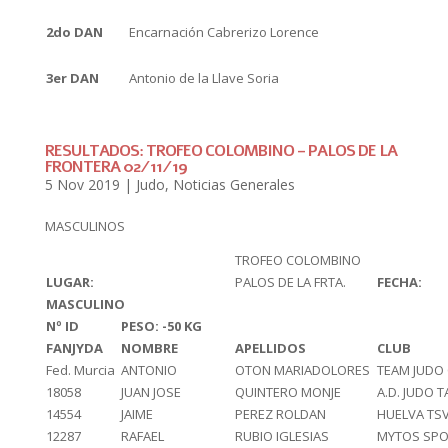
2do DAN
Encarnación Cabrerizo Lorence
3er DAN
Antonio de la Llave Soria
RESULTADOS: TROFEO COLOMBINO – PALOS DE LA
FRONTERA 02/11/19
5 Nov 2019
|
Judo
,
Noticias Generales
MASCULINOS
TROFEO COLOMBINO
LUGAR:
PALOS DE LA FRTA.
FECHA:
MASCULINO
Nº ID
PESO: -50 KG
FANJYDA
NOMBRE
APELLIDOS
CLUB
Fed. Murcia
ANTONIO
OTON MARIADOLORES
TEAM JUDO
18058
JUAN JOSE
QUINTERO MONJE
A.D. JUDO 
14554
JAIME
PEREZ ROLDAN
HUELVA TS
12287
RAFAEL
RUBIO IGLESIAS
MYTOS SPO