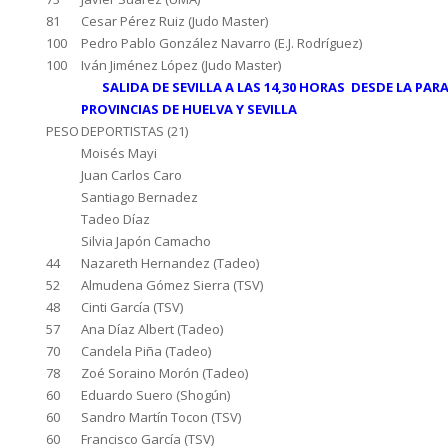
81
Cesar Pérez Ruiz (Judo Master)
100
Pedro Pablo González Navarro (E.J. Rodríguez)
100
Iván Jiménez López (Judo Master)
SALIDA DE SEVILLA A LAS 14,30 HORAS DESDE LA PAR
PROVINCIAS DE HUELVA Y SEVILLA
PESO
DEPORTISTAS (21)
Moisés Mayi
Juan Carlos Caro
Santiago Bernadez
Tadeo Díaz
Silvia Japón Camacho
44
Nazareth Hernandez (Tadeo)
52
Almudena Gómez Sierra (TSV)
48
Cinti García (TSV)
57
Ana Díaz Albert (Tadeo)
70
Candela Piña (Tadeo)
78
Zoé Soraino Morón (Tadeo)
60
Eduardo Suero (Shogún)
60
Sandro Martín Tocon (TSV)
60
Francisco García (TSV)