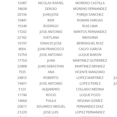
12087
NICOLAS RAFAEL
MORENO CASTILLA
18638
SERGIO
MORENO FERNANDEZ
20136
JUAN JOSE
PAREJA SANCHEZ
15841
IKER
ROMAN VARGAS
15349
RODRIGO
RUIZ LIMA
17202
JOSE ANTONIO
MARTOS FERNANDEZ
22162
SVETLANA
NIKISHINA
10197
IGNACIO JOSE
BERENGUEL RUIZ
8056
JUAN FRANCISCO
CALVO GARCIA
13759
JOSE ANTONIO
LUQUE BARON
17154
JUAN
MARTINEZ GUTIERREZ
22868
JUAN SEBASTIAN
MARTINEZ MENDEZ
7535
ANA
VICENTE MANZANO
24813
ROBERTO
LOPEZ MARTINEZ
J
19431
JOSE ANTONIO
LOPEZ PEREZ
J
5123
ALEJANDRO
COLLADO MEDINA
11196
ROCIO
LUQUE POZO
14664
PAULA
MOLINA GOMEZ
20617
EDUARDO MIGUEL
FERNANDEZ DIAZ
21220
JOSE LUIS
LOPEZ FERNANDEZ