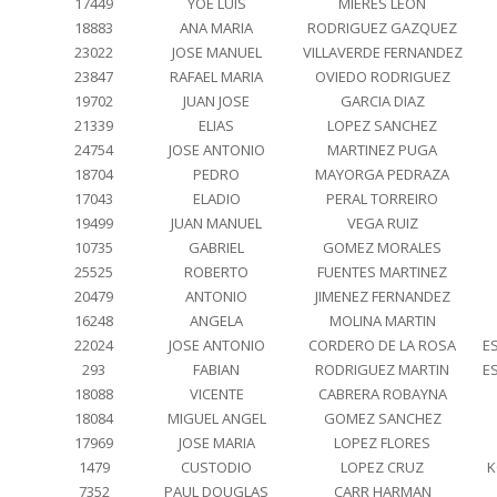
17449
YOE LUIS
MIERES LEON
18883
ANA MARIA
RODRIGUEZ GAZQUEZ
23022
JOSE MANUEL
VILLAVERDE FERNANDEZ
23847
RAFAEL MARIA
OVIEDO RODRIGUEZ
19702
JUAN JOSE
GARCIA DIAZ
21339
ELIAS
LOPEZ SANCHEZ
24754
JOSE ANTONIO
MARTINEZ PUGA
18704
PEDRO
MAYORGA PEDRAZA
17043
ELADIO
PERAL TORREIRO
19499
JUAN MANUEL
VEGA RUIZ
10735
GABRIEL
GOMEZ MORALES
25525
ROBERTO
FUENTES MARTINEZ
20479
ANTONIO
JIMENEZ FERNANDEZ
16248
ANGELA
MOLINA MARTIN
22024
JOSE ANTONIO
CORDERO DE LA ROSA
E
293
FABIAN
RODRIGUEZ MARTIN
E
18088
VICENTE
CABRERA ROBAYNA
18084
MIGUEL ANGEL
GOMEZ SANCHEZ
17969
JOSE MARIA
LOPEZ FLORES
1479
CUSTODIO
LOPEZ CRUZ
K
7352
PAUL DOUGLAS
CARR HARMAN